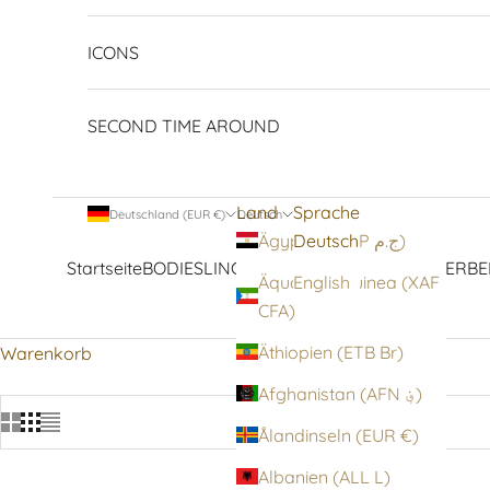
ICONS
SECOND TIME AROUND
Land
Sprache
Deutschland (EUR €)
Deutsch
Deutsch
Ägypten (EGP ج.م)
Startseite
BODIES
LINGERIE
STRUMPFWAREN
OBERBE
Äquatorialguinea (XAF
English
CFA)
Äthiopien (ETB Br)
Warenkorb
Afghanistan (AFN ؋)
Ålandinseln (EUR €)
Albanien (ALL L)