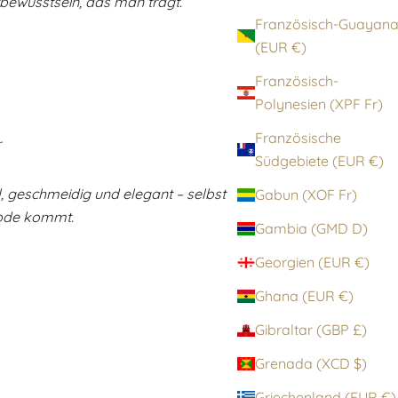
stbewusstsein, das man trägt.
Französisch-Guayan
(EUR €)
Französisch-
Polynesien (XPF Fr)
Französische
r
Südgebiete (EUR €)
l, geschmeidig und elegant – selbst
Gabun (XOF Fr)
Mode kommt.
Gambia (GMD D)
Georgien (EUR €)
Ghana (EUR €)
Gibraltar (GBP £)
Grenada (XCD $)
Griechenland (EUR €)