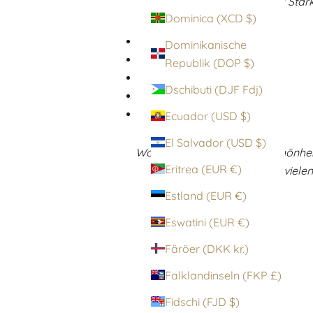
Statement aus Stil und Stärk
Dominica (XCD $)
Dominikanische
Republik (DOP $)
Dschibuti (DJF Fdj)
Ecuador (USD $)
El Salvador (USD $)
Wolford steht für zeitlose Schönhe
Eritrea (EUR €)
nach viele
Estland (EUR €)
Eswatini (EUR €)
Färöer (DKK kr.)
Falklandinseln (FKP £)
Fidschi (FJD $)