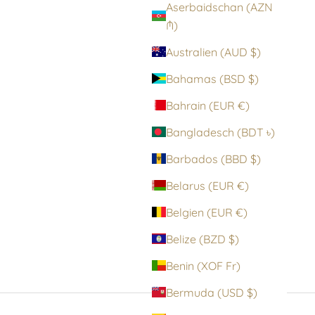
Aserbaidschan (AZN
₼)
Australien (AUD $)
Bahamas (BSD $)
Bahrain (EUR €)
Bangladesch (BDT ৳)
Barbados (BBD $)
Belarus (EUR €)
BONNIE BODY
Belgien (EUR €)
Angebot
€149,00 EUR
Belize (BZD $)
Benin (XOF Fr)
Bermuda (USD $)