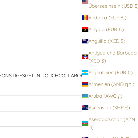
Überseeinseln (
Andorra (EUR €)
Angola (EUR €)
Anguilla (XCD $)
Antigua und Barbuda
(XCD $)
Argentinien (EUR €)
SONSTIGES
GET IN TOUCH
COLLABORATIONEN
ICONS
Armenien (AMD դր.)
Aruba (AWG ƒ)
Ascension (SHP £)
6 Produkte
Sortieren nach
Aserbaidschan (AZN
₼)