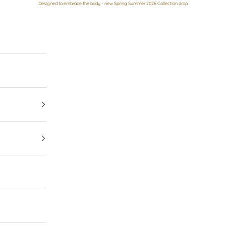
Designed to embrace the body - new Spring Summer 2026 Collection drop