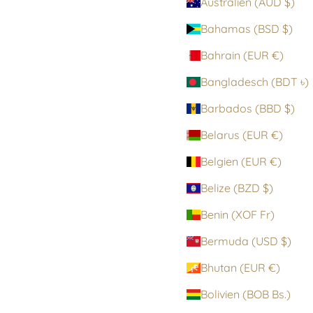
Australien (AUD $)
Bahamas (BSD $)
Bahrain (EUR €)
Bangladesch (BDT ৳)
Barbados (BBD $)
Belarus (EUR €)
Belgien (EUR €)
Belize (BZD $)
Benin (XOF Fr)
LOUISE DRESS
Bermuda (USD $)
Angebot
€265,00 EUR
Bhutan (EUR €)
Bolivien (BOB Bs.)