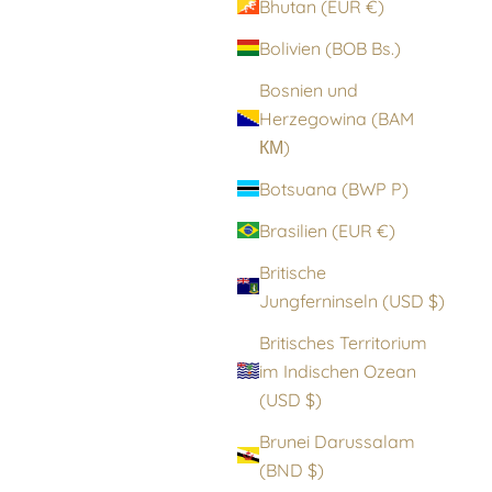
Bhutan (EUR €)
Bolivien (BOB Bs.)
Bosnien und
Herzegowina (BAM
КМ)
Botsuana (BWP P)
Brasilien (EUR €)
Britische
Jungferninseln (USD $)
Britisches Territorium
im Indischen Ozean
(USD $)
Brunei Darussalam
(BND $)