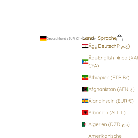
Land
Sprache
Suchen
Warenko
Deutschland (EUR €)
Deutsch
Deutsch
Ägypten (EGP ج.م)
Äquatorialguinea (XA
English
CFA)
Äthiopien (ETB Br)
Afghanistan (AFN ؋)
Ålandinseln (EUR €)
Albanien (ALL L)
Algerien (DZD د.ج)
Amerikanische