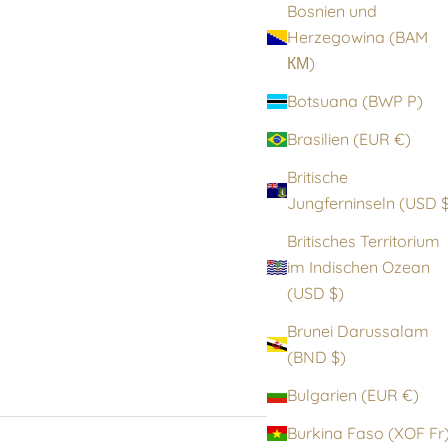
Bosnien und
Herzegowina (BAM
КМ)
Botsuana (BWP P)
Brasilien (EUR €)
Britische
Jungfernin
Britisches Territorium
im Indischen Ozean
(USD $)
Brunei Darussalam
(BND $)
Bulgarien (EUR €)
Burkina Faso (XOF F