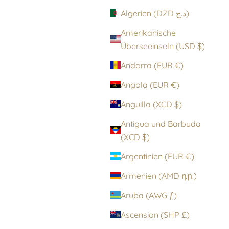
Algerien (DZD د.ج)
Amerikanische
Überseeinseln (USD $)
Andorra (EUR €)
Angola (EUR €)
Anguilla (XCD $)
Antigua und Barbuda
(XCD $)
Argentinien (EUR €)
PATTIE JUMPSUIT
LO
Armenien (AMD դր.)
Angebot
€360,00 EUR
Aruba (AWG ƒ)
Ascension (SHP £)