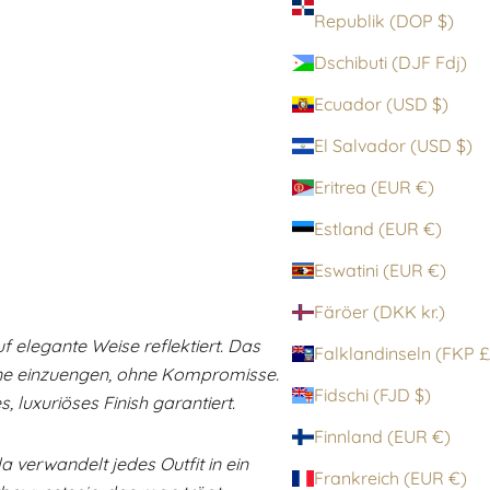
Republik (DOP $)
Dschibuti (DJF Fdj)
Ecuador (USD $)
El Salvador (USD $)
Eritrea (EUR €)
Estland (EUR €)
Eswatini (EUR €)
Färöer (DKK kr.)
f elegante Weise reflektiert. Das
Falklandinsel
 ohne einzuengen, ohne Kompromisse.
Fidschi (FJD $)
 luxuriöses Finish garantiert.
Finnland (EUR €)
 verwandelt jedes Outfit in ein
Frankreich (EUR €)