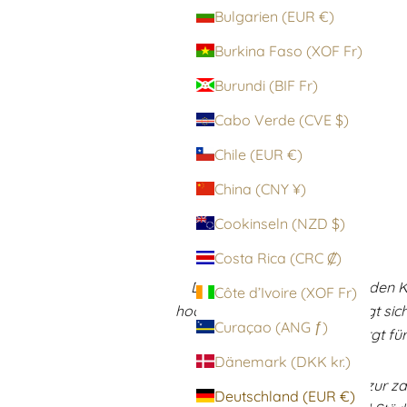
Bulgarien (EUR €)
Burkina Faso (XOF Fr)
Burundi (BIF Fr)
Cabo Verde (CVE $)
Chile (EUR €)
China (CNY ¥)
Cookinseln (NZD $)
Costa Rica (CRC ₡)
Die Estella umschmeichelt den Kö
Côte d’Ivoire (XOF Fr)
hochwertige Material schmiegt sich
Curaçao (ANG ƒ)
Der elastische Bund sorgt für
Dänemark (DKK kr.)
Ob zum seidigen Blazer, zur za
Deutschland (EUR €)