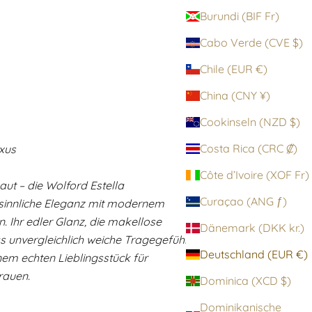
Burundi (BIF Fr)
Cabo Verde (CVE $)
Chile (EUR €)
China (CNY ¥)
Cookinseln (NZD $)
Costa Rica (CRC ₡)
xus
Côte d’Ivoire (XOF Fr)
aut – die Wolford Estella
Curaçao (ANG ƒ)
 sinnliche Eleganz mit modernem
. Ihr edler Glanz, die makellose
Dänemark (DKK kr.)
 unvergleichlich weiche Tragegefühl
Deutschland (EUR €)
nem echten Lieblingsstück für
rauen.
Dominica (XCD $)
Dominikanische