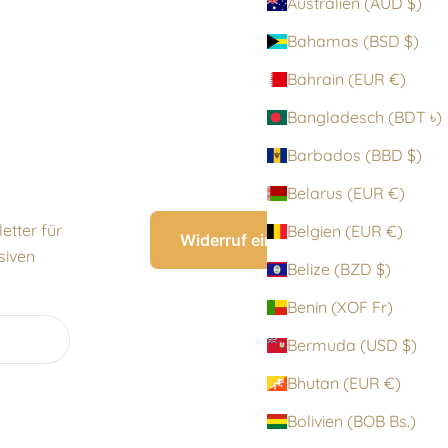
Australien (AUD $)
Bahamas (BSD $)
Bahrain (EUR €)
Bangladesch (BDT ৳)
Barbados (BBD $)
Belarus (EUR €)
etter für
Belgien (EUR €)
Widerruf einreichen
siven
Belize (BZD $)
Benin (XOF Fr)
Bermuda (USD $)
Bhutan (EUR €)
Bolivien (BOB Bs.)