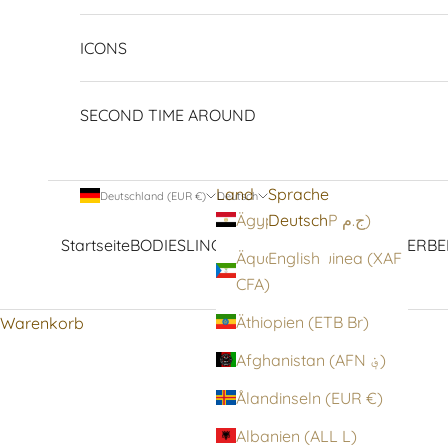
ICONS
SECOND TIME AROUND
Land
Sprache
Deutschland (EUR €)
Deutsch
Deutsch
Ägypten (EGP ج.م)
Startseite
BODIES
LINGERIE
STRUMPFWAREN
OBERBE
Äquatorialguinea (XAF
English
CFA)
Äthiopien (ETB Br)
Warenkorb
Afghanistan (AFN ؋)
Ålandinseln (EUR €)
Albanien (ALL L)