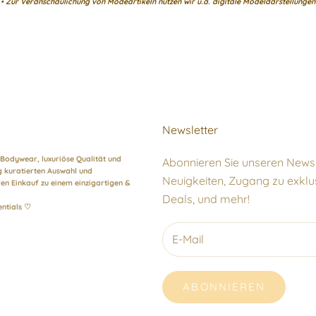
• Zur Veranschaulichung von Modeartikeln nutzen wir u.a. digitale Modeldarstellungen
Newsletter
 Bodywear, luxuriöse Qualität und
Abonnieren Sie unseren Newsl
ig kuratierten Auswahl und
Neuigkeiten, Zugang zu exklu
en Einkauf zu einem einzigartigen &
Deals, und mehr!
entials ♡
ABONNIEREN