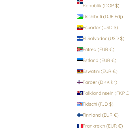
Republik (DOP $)
Dschibuti (DJF Fdj)
Ecuador (USD $)
El Salvador (USD $)
Eritrea (EUR €)
Estland (EUR €)
Eswatini (EUR €)
Färöer (DKK kr.)
Falklandinsel
Fidschi (FJD $)
Finnland (EUR €)
Frankreich (EUR €)