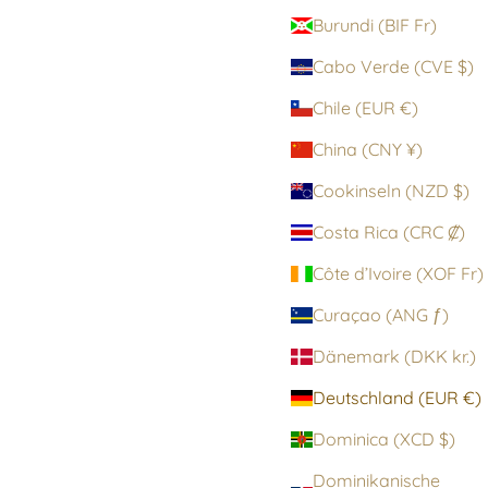
Burundi (BIF Fr)
Cabo Verde (CVE $)
Chile (EUR €)
China (CNY ¥)
Cookinseln (NZD $)
Costa Rica (CRC ₡)
Côte d’Ivoire (XOF Fr)
Curaçao (ANG ƒ)
Dänemark (DKK kr.)
Deutschland (EUR €)
Dominica (XCD $)
Dominikanische