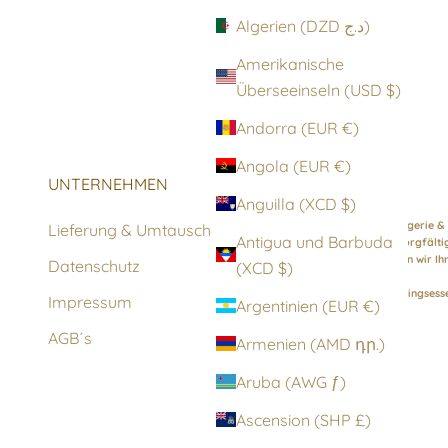
Algerien (DZD د.ج)
Amerikanische
Überseeinseln (USD $)
Andorra (EUR €)
Angola (EUR €)
UNTERNEHMEN
ÜBER UNS
Anguilla (XCD $)
Zeitlose elegante Wolford Lingerie &
Lieferung & Umtausch
Antigua und Barbuda
ikonische Designs. Mit einer sorgfält
persönlicher Beratung machen wir Ihr
Datenschutz
(XCD $)
besonderen Erlebnis.
Entdecken Sie Ihre neuen Lieblingsess
Impressum
Argentinien (EUR €)
AGB´s
Armenien (AMD դր.)
Aruba (AWG ƒ)
Ascension (SHP £)