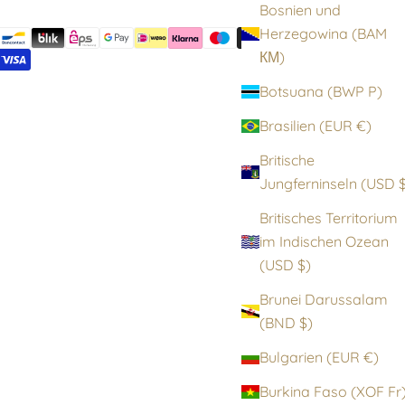
Bosnien und
Herzegowina (BAM
КМ)
Botsuana (BWP P)
Brasilien (EUR €)
Britische
Jungfernin
Britisches Territorium
im Indischen Ozean
(USD $)
Brunei Darussalam
(BND $)
Bulgarien (EUR €)
Burkina Faso (XOF F