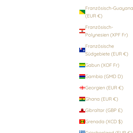
Französisch-Guayan
(EUR €)
Französisch-
Polynesien (XPF Fr)
Französische
Südgebiete (EUR €)
Gabun (XOF Fr)
Gambia (GMD D)
Georgien (EUR €)
Ghana (EUR €)
Gibraltar (GBP £)
Grenada (XCD $)
Griechenland (EUR €)