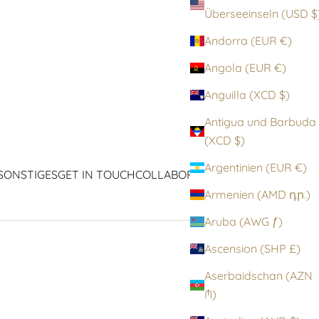
Überseeinseln (
Andorra (EUR €)
Angola (EUR €)
Anguilla (XCD $)
Antigua und Barbuda
(XCD $)
Argentinien (EUR €)
SONSTIGES
GET IN TOUCH
COLLABORATIONEN
ICONS
Armenien (AMD դր.)
Aruba (AWG ƒ)
Ascension (SHP £)
Aserbaidschan (AZN
₼)