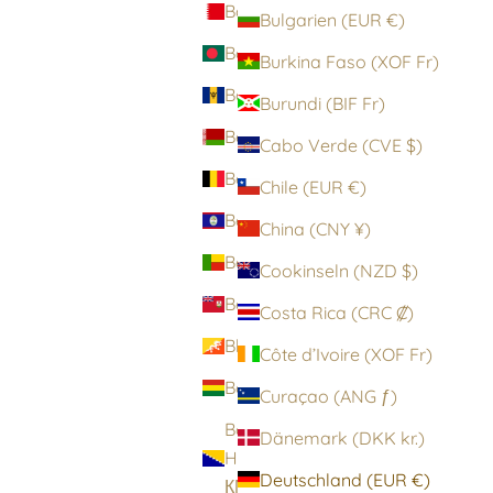
Bahrain (EUR €)
Bulgarien (EUR €)
Bangladesch (BDT ৳)
Burkina Faso (XOF Fr)
Barbados (BBD $)
Burundi (BIF Fr)
Belarus (EUR €)
Cabo Verde (CVE $)
Belgien (EUR €)
Chile (EUR €)
Belize (BZD $)
China (CNY ¥)
Benin (XOF Fr)
Cookinseln (NZD $)
Bermuda (USD $)
Costa Rica (CRC ₡)
Bhutan (EUR €)
Côte d’Ivoire (XOF Fr)
Bolivien (BOB Bs.)
Curaçao (ANG ƒ)
Bosnien und
Dänemark (DKK kr.)
Herzegowina (BAM
Deutschland (EUR €)
КМ)