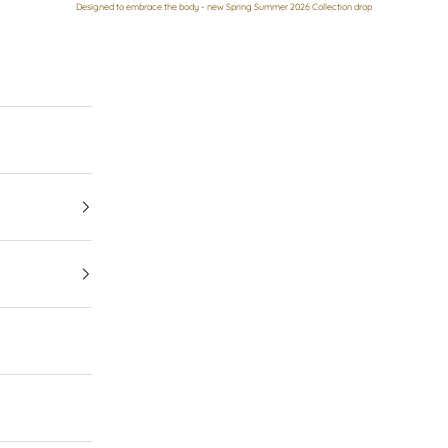
Designed to embrace the body - new Spring Summer 2026 Collection drop