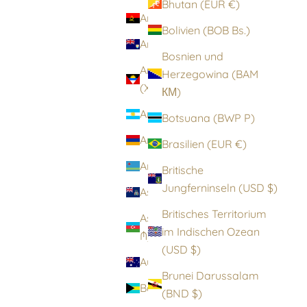
Bhutan (EUR €)
Angola (EUR €)
Bolivien (BOB Bs.)
Anguilla (XCD $)
Bosnien und
Antigua und Barbuda
Herzegowina (BAM
(XCD $)
КМ)
Argentinien (EUR €)
Botsuana (BWP P)
Armenien (AMD դր.)
Brasilien (EUR €)
Aruba (AWG ƒ)
Britische
Jungferninseln (USD $)
Ascension (SHP £)
Britisches Territorium
Aserbaidschan (AZN
im Indischen Ozean
₼)
(USD $)
Australien (AUD $)
Brunei Darussalam
Bahamas (BSD $)
(BND $)