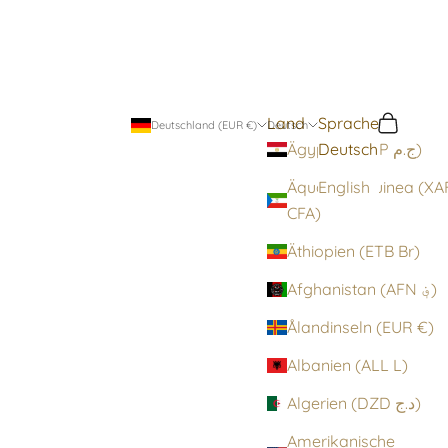
Land
Sprache
Suchen
Warenko
Deutschland (EUR €)
Deutsch
Deutsch
Ägypten (EGP ج.م)
Äquatorialguinea (XA
English
CFA)
Äthiopien (ETB Br)
Afghanistan (AFN ؋)
Ålandinseln (EUR €)
Albanien (ALL L)
Algerien (DZD د.ج)
Amerikanische