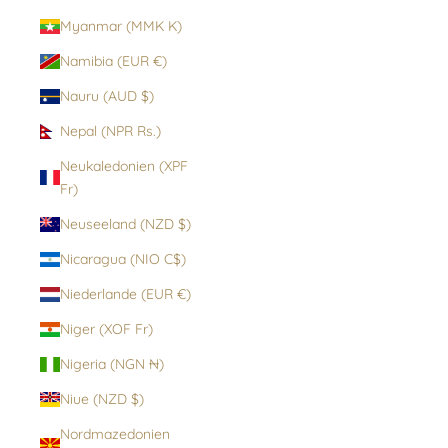
Myanmar (MMK K)
Namibia (EUR €)
Nauru (AUD $)
Nepal (NPR Rs.)
Neukaledonien (XPF
Fr)
Neuseeland (NZD $)
Nicaragua (NIO C$)
Niederlande (EUR €)
Niger (XOF Fr)
Nigeria (NGN ₦)
Niue (NZD $)
Nordmazedonien