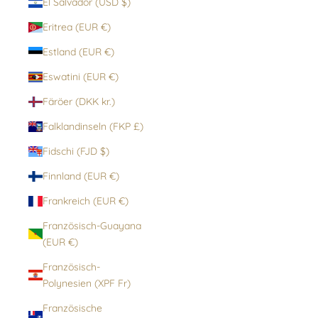
El Salvador (USD $)
Eritrea (EUR €)
Estland (EUR €)
Eswatini (EUR €)
Färöer (DKK kr.)
Falklandinseln (FKP £)
Fidschi (FJD $)
Finnland (EUR €)
Frankreich (EUR €)
Französisch-Guayana
(EUR €)
Französisch-
Polynesien (XPF Fr)
Französische