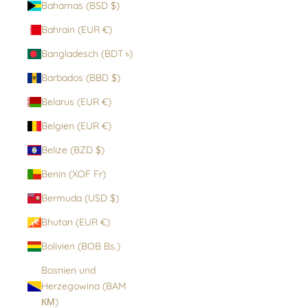
Bahamas (BSD $)
Bahrain (EUR €)
Bangladesch (BDT ৳)
Barbados (BBD $)
Belarus (EUR €)
Belgien (EUR €)
Belize (BZD $)
Benin (XOF Fr)
Bermuda (USD $)
Bhutan (EUR €)
Bolivien (BOB Bs.)
Bosnien und
Herzegowina (BAM
КМ)