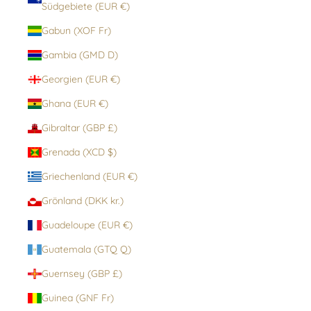
Südgebiete (EUR €)
Gabun (XOF Fr)
Gambia (GMD D)
Georgien (EUR €)
Ghana (EUR €)
Gibraltar (GBP £)
Grenada (XCD $)
Griechenland (EUR €)
Grönland (DKK kr.)
Guadeloupe (EUR €)
Guatemala (GTQ Q)
Guernsey (GBP £)
Guinea (GNF Fr)