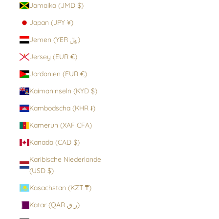
Jamaika (JMD $)
Japan (JPY ¥)
Jemen (YER ﷼)
Jersey (EUR €)
Jordanien (EUR €)
Kaimaninseln (KYD $)
Kambodscha (KHR ៛)
Kamerun (XAF CFA)
Kanada (CAD $)
Karibische Niederlande
(USD $)
Kasachstan (KZT ₸)
Katar (QAR ر.ق)