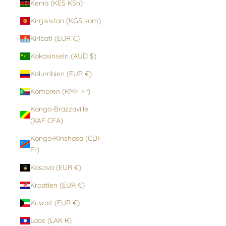
Kenia (KES KSh)
Kirgisistan (KGS som)
Kiribati (EUR €)
Kokosinseln (AUD $)
Kolumbien (EUR €)
Komoren (KMF Fr)
Kongo-Brazzaville
(XAF CFA)
Kongo-Kinshasa (CDF
Fr)
Kosovo (EUR €)
Kroatien (EUR €)
Kuwait (EUR €)
Laos (LAK ₭)