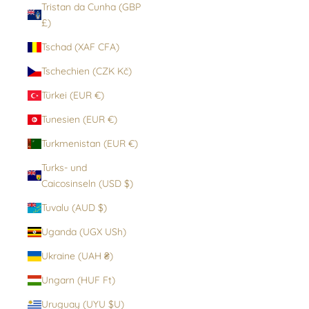
Tristan da Cunha (GBP
£)
Tschad (XAF CFA)
Tschechien (CZK Kč)
Türkei (EUR €)
Tunesien (EUR €)
Turkmenistan (EUR €)
Turks- und
Caicosinseln (USD $)
Tuvalu (AUD $)
Uganda (UGX USh)
Ukraine (UAH ₴)
Ungarn (HUF Ft)
Uruguay (UYU $U)