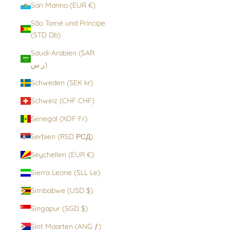
San Marino (EUR €)
São Tomé und Príncipe
(STD Db)
Saudi-Arabien (SAR
ر.س)
Schweden (SEK kr)
Schweiz (CHF CHF)
Senegal (XOF Fr)
Serbien (RSD РСД)
Seychellen (EUR €)
Sierra Leone (SLL Le)
Simbabwe (USD $)
Singapur (SGD $)
Sint Maarten (ANG ƒ)