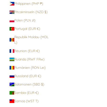
Philippinen (PHP ₱)
Pitcairninseln (NZD $)
Polen (PLN zł)
Portugal (EUR €)
Republik Moldau (MDL
L)
Réunion (EUR €)
Ruanda (RWF FRw)
Rumänien (RON Lei)
Russland (EUR €)
Salomonen (SBD $)
Sambia (EUR €)
Samoa (WST T)