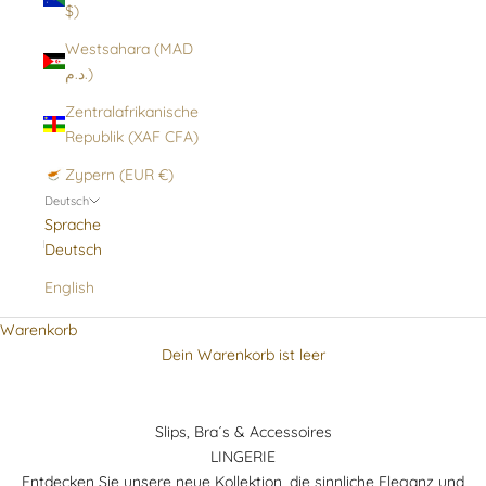
$)
Westsahara (MAD
د.م.)
Zentralafrikanische
Republik (XAF CFA)
Zypern (EUR €)
Deutsch
Sprache
Deutsch
English
Warenkorb
Dein Warenkorb ist leer
Slips, Bra´s & Accessoires
LINGERIE
Entdecken Sie unsere neue Kollektion, die sinnliche Eleganz und