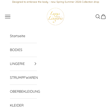
Zum Inhalt springen
Designed to embrace the body - new Spring Summer 2026 Collection drop
Luxus loves Lingerie
Menü
Suchen
Waren
Startseite
BODIES
LINGERIE
STRUMPFWAREN
OBERBEKLEIDUNG
KLEIDER