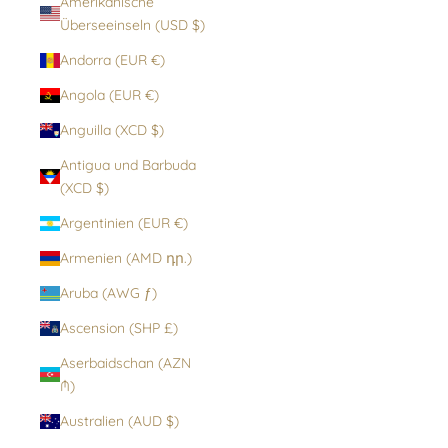
Amerikanische
Überseeinseln (USD $)
Andorra (EUR €)
Angola (EUR €)
Anguilla (XCD $)
Antigua und Barbuda
(XCD $)
Argentinien (EUR €)
Armenien (AMD դր.)
Aruba (AWG ƒ)
Ascension (SHP £)
Aserbaidschan (AZN
₼)
Australien (AUD $)