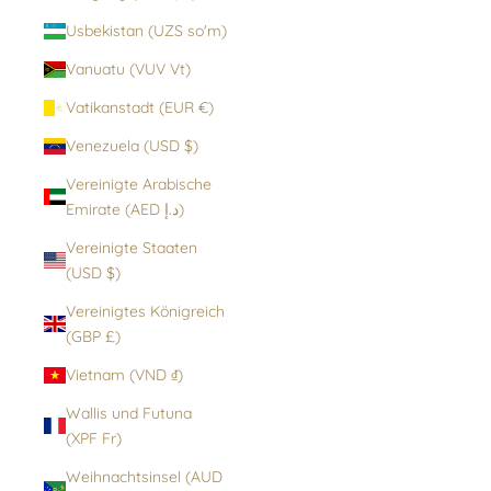
Usbekistan (UZS so'm)
Vanuatu (VUV Vt)
Vatikanstadt (EUR €)
Venezuela (USD $)
Vereinigte Arabische
Emirate (AED د.إ)
Vereinigte Staaten
(USD $)
Vereinigtes Königreich
(GBP £)
Vietnam (VND ₫)
Wallis und Futuna
(XPF Fr)
Weihnachtsinsel (AUD