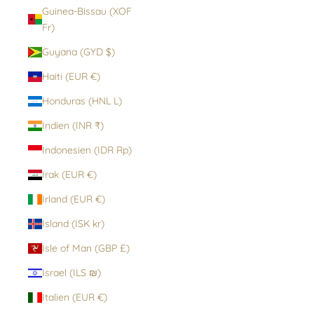
Guinea-Bissau (XOF
Fr)
Guyana (GYD $)
Haiti (EUR €)
Honduras (HNL L)
Indien (INR ₹)
Indonesien (IDR Rp)
Irak (EUR €)
Irland (EUR €)
Island (ISK kr)
Isle of Man (GBP £)
Israel (ILS ₪)
Italien (EUR €)