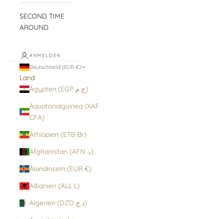
SECOND TIME
AROUND
ANMELDEN
Deutschland (EUR €)
Land
Ägypten (EGP ج.م)
Äquatorialguinea (XAF
CFA)
Äthiopien (ETB Br)
Afghanistan (AFN ؋)
Ålandinseln (EUR €)
Albanien (ALL L)
Algerien (DZD د.ج)