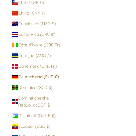
Chile (EUR €)
China (CNY ¥)
Cookinseln (NZD $)
Costa Rica (CRC ₡)
Côte d’Ivoire (XOF Fr)
Curaçao (ANG ƒ)
Dänemark (DKK kr.)
Deutschland (EUR €)
Dominica (XCD $)
Dominikanische
Republik (DOP $)
Dschibuti (DJF Fdj)
Ecuador (USD $)