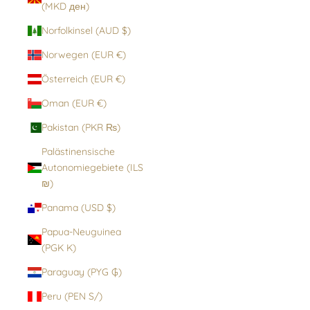
(MKD ден)
Norfolkinsel (AUD $)
Norwegen (EUR €)
Österreich (EUR €)
Oman (EUR €)
Pakistan (PKR ₨)
Palästinensische
Autonomiegebiete (ILS
₪)
Panama (USD $)
Papua-Neuguinea
(PGK K)
Paraguay (PYG ₲)
Peru (PEN S/)