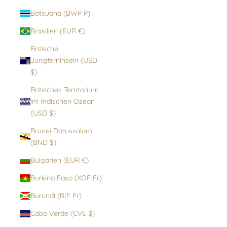
Botsuana (BWP P)
Brasilien (EUR €)
Britische
Jungferninseln (USD
$)
Britisches Territorium
im Indischen Ozean
(USD $)
Brunei Darussalam
(BND $)
Bulgarien (EUR €)
Burkina Faso (XOF Fr)
Burundi (BIF Fr)
Cabo Verde (CVE $)