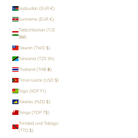
Südsudan (EUR €)
Suriname (EUR €)
Tadschikistan (TJS
ЅМ)
Taiwan (TWD $)
Tansania (TZS Sh)
Thailand (THB ฿)
Timor-Leste (USD $)
Togo (XOF Fr)
Tokelau (NZD $)
Tonga (TOP T$)
Trinidad und Tobago
(TTD $)