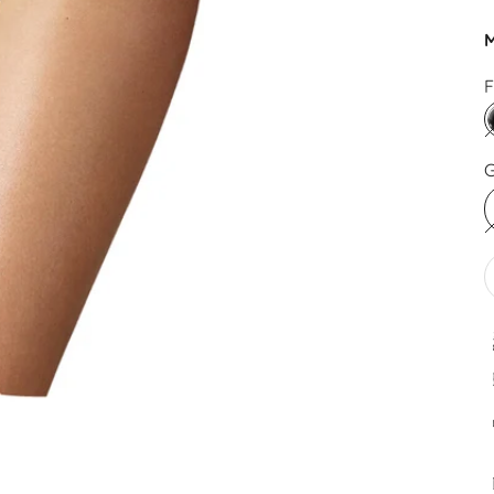
M
F
G