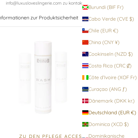
info@luxusloveslingerie.com zu kontaktieren
Burundi (BIF Fr)
nformationen zur Produktsicherheit
Cabo Verde (CVE $)
Chile (EUR €)
China (CNY ¥)
Cookinseln (NZD $)
Costa Rica (CRC ₡)
Côte d’Ivoire (XOF Fr)
Curaçao (ANG ƒ)
Dänemark (DKK kr.)
Deutschland (EUR €)
Dominica (XCD $)
Dominikanische
ZU DEN PFLEGE ACCESSOIRES