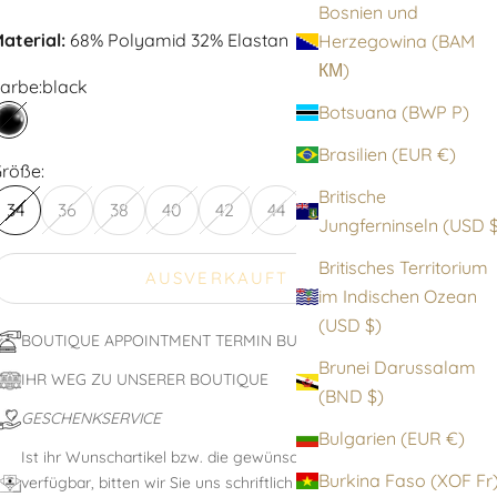
Bosnien und
aterial:
68% Polyamid 32% Elastan
Herzegowina (BAM
КМ)
arbe:
black
Botsuana (BWP P)
black
Brasilien (EUR €)
röße:
Britische
34
36
38
40
42
44
Jungfernin
Britisches Territorium
AUSVERKAUFT
im Indischen Ozean
(USD $)
BOUTIQUE APPOINTMENT TERMIN BUCHEN
Brunei Darussalam
IHR WEG ZU UNSERER BOUTIQUE
(BND $)
GESCHENKSERVICE
Bulgarien (EUR €)
Ist ihr Wunschartikel bzw. die gewünschte Größe nicht
Burkina Faso (XOF F
verfügbar, bitten wir Sie uns schriftlich unter: