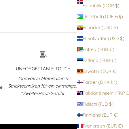
Republik (DOP $)
Dschibuti (DJF Fdj)
Ecuador (USD $)
El Salvador (USD $)
Eritrea (EUR €)
Estland (EUR €)
UNFORGETTABLE TOUCH
Eswatini (EUR €)
Innovative Materialien &
Färöer (DKK kr.)
Stricktechniken für ein einmaliges
ne
Falklandinsel
"Zweite-Haut-Gefühl"
Fidschi (FJD $)
Finnland (EUR €)
Frankreich (EUR €)