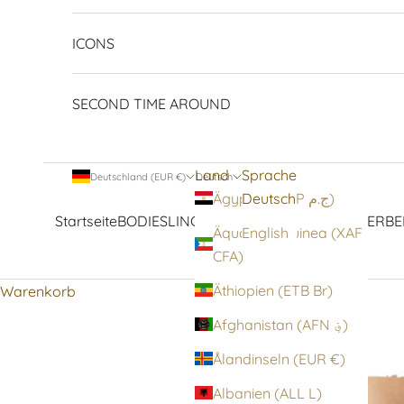
ICONS
SECOND TIME AROUND
Land
Sprache
Deutschland (EUR €)
Deutsch
Deutsch
Ägypten (EGP ج.م)
Startseite
BODIES
LINGERIE
STRUMPFWAREN
OBERBE
Äquatorialguinea (XAF
English
CFA)
Äthiopien (ETB Br)
Warenkorb
Afghanistan (AFN ؋)
Ålandinseln (EUR €)
Albanien (ALL L)