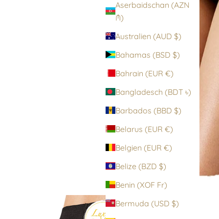
Aserbaidschan (AZN
₼)
Australien (AUD $)
Bahamas (BSD $)
Bahrain (EUR €)
Bangladesch (BDT ৳)
Barbados (BBD $)
Belarus (EUR €)
Belgien (EUR €)
Belize (BZD $)
Benin (XOF Fr)
Bermuda (USD $)