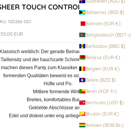
Australien (AUD $)
SHEER TOUCH CONTROL PANTY
Bahamas (BSD $)
KU: 100266-001
Bahrain (EUR €)
ngebot
55,00 EUR
Bangladesch (BDT ৳)
Barbados (BBD $)
Klassisch weiblich: Der gerade Beinausschnitt, der hohe
Belarus (EUR €)
Taillensitz und der hauchzarte Schimmer des Materials
machen dieses Panty zum Klassiker. Seine angenehm
Belgien (EUR €)
formenden Qualitäten beweist es sichtbar an Bauch,
Belize (BZD $)
Hüfte und Po.
Benin (XOF Fr)
Mittlere formende Wirkung
Breites, komfortables Bundband
Bermuda (USD $)
Geklebte Abschlüsse am Bein
Bhutan (EUR €)
Edel und diskret unter eng anliegender Kleidung.
Bolivien (BOB Bs.)