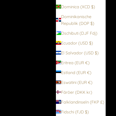
Dominica (XCD $)
Dominikanische
Republik (DOP $)
Dschibuti (DJF Fdj)
Ecuador (USD $)
El Salvador (USD $)
Eritrea (EUR €)
Estland (EUR €)
Eswatini (EUR €)
Färöer (DKK kr.)
Falklandinseln (FKP £)
Fidschi (FJD $)