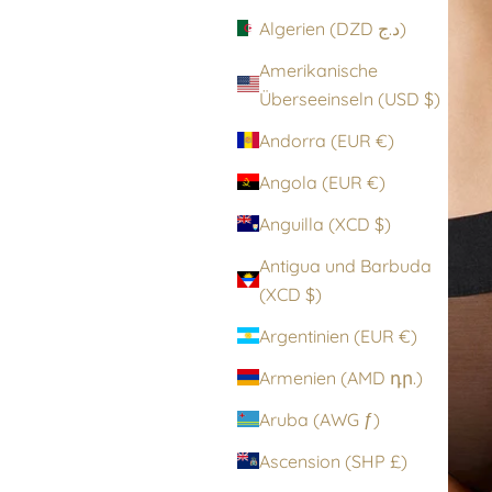
Algerien (DZD د.ج)
Amerikanische
Überseeinseln (USD $)
Andorra (EUR €)
Angola (EUR €)
Anguilla (XCD $)
Antigua und Barbuda
(XCD $)
Argentinien (EUR €)
Armenien (AMD դր.)
Aruba (AWG ƒ)
Ascension (SHP £)