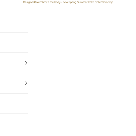
Designed to embrace the body - new Spring Summer 2026 Collection drop