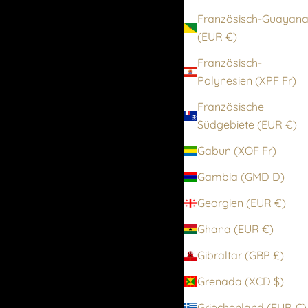
Französisch-Guayan
(EUR €)
Französisch-
Polynesien (XPF Fr)
Französische
Südgebiete (EUR €)
Gabun (XOF Fr)
Gambia (GMD D)
Georgien (EUR €)
Ghana (EUR €)
Gibraltar (GBP £)
Grenada (XCD $)
Griechenland (EUR €)