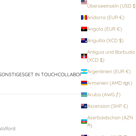
Überseeinseln (
Andorra (EUR €)
Angola (EUR €)
Anguilla (XCD $)
Antigua und Barbuda
(XCD $)
Argentinien (EUR €)
SONSTIGES
GET IN TOUCH
COLLABORATIONEN
ICONS
Armenien (AMD դր.)
Aruba (AWG ƒ)
Ascension (SHP £)
Aserbaidschan (AZN
₼)
olford