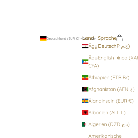
Land
Sprache
Suchen
Warenko
Deutschland (EUR €)
Deutsch
Deutsch
Ägypten (EGP ج.م)
Äquatorialguinea (XA
English
CFA)
Äthiopien (ETB Br)
Afghanistan (AFN ؋)
Ålandinseln (EUR €)
Albanien (ALL L)
Algerien (DZD د.ج)
Amerikanische