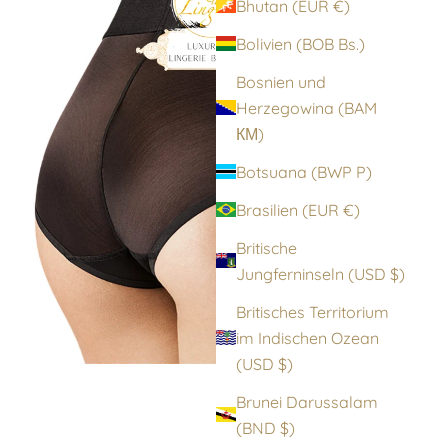
Bhutan (EUR €)
Bolivien (BOB Bs.)
Bosnien und
Herzegowina (BAM
КМ)
Botsuana (BWP P)
Brasilien (EUR €)
Britische
Jungferninseln (USD $)
Britisches Territorium
im Indischen Ozean
(USD $)
Brunei Darussalam
(BND $)