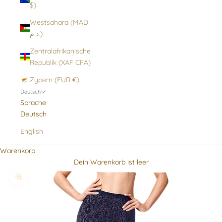
$)
Westsahara (MAD
د.م.)
Zentralafrikanische
Republik (XAF CFA)
Zypern (EUR €)
Deutsch
Sprache
Deutsch
English
Warenkorb
Dein Warenkorb ist leer
Bild vergrößern