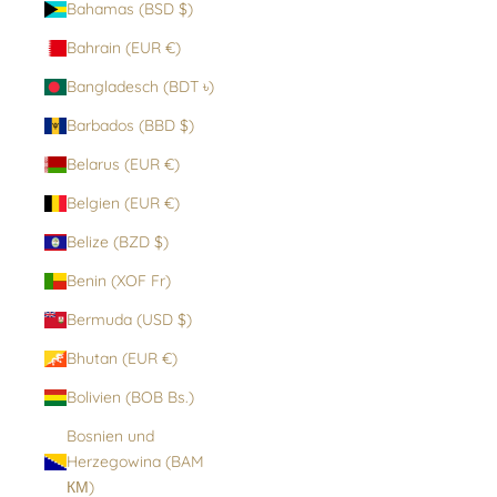
Bahamas (BSD $)
Bahrain (EUR €)
Bangladesch (BDT ৳)
Barbados (BBD $)
Belarus (EUR €)
Belgien (EUR €)
Belize (BZD $)
Benin (XOF Fr)
Bermuda (USD $)
Bhutan (EUR €)
Bolivien (BOB Bs.)
Bosnien und
Herzegowina (BAM
КМ)