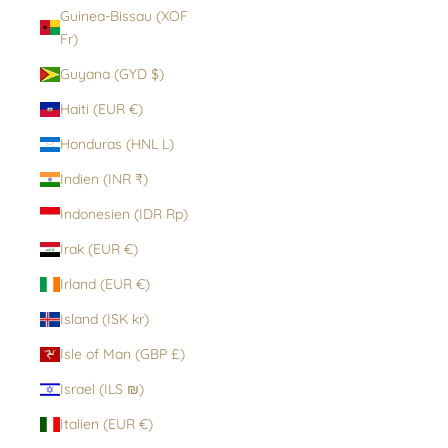
Guinea-Bissau (XOF
Fr)
Guyana (GYD $)
Haiti (EUR €)
Honduras (HNL L)
Indien (INR ₹)
Indonesien (IDR Rp)
Irak (EUR €)
Irland (EUR €)
Island (ISK kr)
Isle of Man (GBP £)
Israel (ILS ₪)
Italien (EUR €)