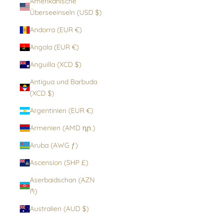
Amerikanische
Überseeinseln (USD $)
Andorra (EUR €)
Angola (EUR €)
Anguilla (XCD $)
Antigua und Barbuda
(XCD $)
Argentinien (EUR €)
Armenien (AMD դր.)
Aruba (AWG ƒ)
Ascension (SHP £)
Aserbaidschan (AZN
₼)
Australien (AUD $)