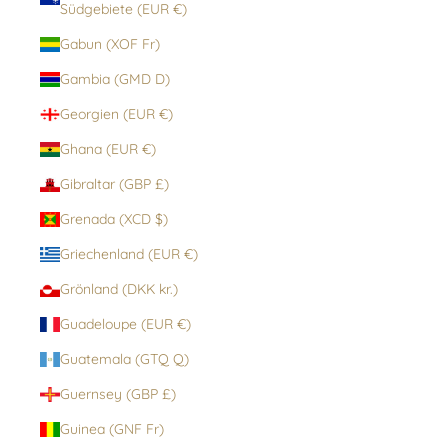
Südgebiete (EUR €)
Gabun (XOF Fr)
Gambia (GMD D)
Georgien (EUR €)
Ghana (EUR €)
Gibraltar (GBP £)
Grenada (XCD $)
Griechenland (EUR €)
Grönland (DKK kr.)
Guadeloupe (EUR €)
Guatemala (GTQ Q)
Guernsey (GBP £)
Guinea (GNF Fr)