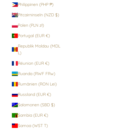
Philippinen (PHP ₱)
Pitcairninseln (NZD $)
Polen (PLN zł)
Portugal (EUR €)
Republik Moldau (MDL
L)
Réunion (EUR €)
Ruanda (RWF FRw)
Rumänien (RON Lei)
Russland (EUR €)
Salomonen (SBD $)
Sambia (EUR €)
Samoa (WST T)