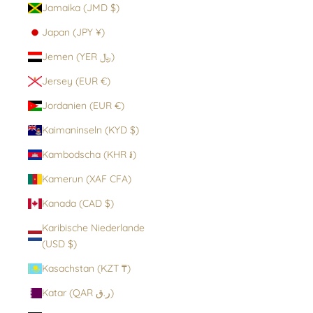
Jamaika (JMD $)
Japan (JPY ¥)
Jemen (YER ﷼)
Jersey (EUR €)
Jordanien (EUR €)
Kaimaninseln (KYD $)
Kambodscha (KHR ៛)
Kamerun (XAF CFA)
Kanada (CAD $)
Karibische Niederlande
(USD $)
Kasachstan (KZT ₸)
Katar (QAR ر.ق)