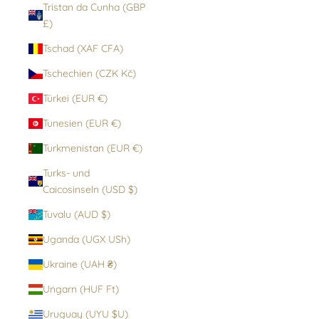
Tristan da Cunha (GBP
£)
Tschad (XAF CFA)
Tschechien (CZK Kč)
Türkei (EUR €)
Tunesien (EUR €)
Turkmenistan (EUR €)
Turks- und
Caicosinseln (USD $)
Tuvalu (AUD $)
Uganda (UGX USh)
Ukraine (UAH ₴)
Ungarn (HUF Ft)
Uruguay (UYU $U)