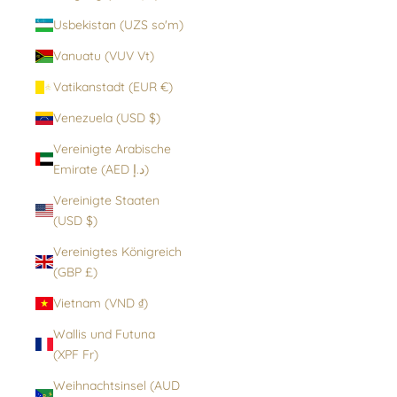
Usbekistan (UZS so'm)
Vanuatu (VUV Vt)
Vatikanstadt (EUR €)
Venezuela (USD $)
Vereinigte Arabische
Emirate (AED د.إ)
Vereinigte Staaten
(USD $)
Vereinigtes Königreich
(GBP £)
Vietnam (VND ₫)
Wallis und Futuna
(XPF Fr)
Weihnachtsinsel (AUD