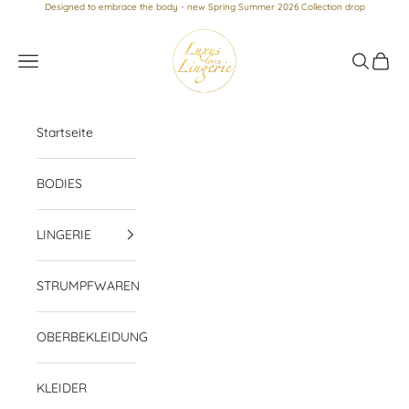
Zum Inhalt springen
Designed to embrace the body - new Spring Summer 2026 Collection drop
Luxus loves Lingerie
Menü
Suchen
Waren
Startseite
BODIES
LINGERIE
STRUMPFWAREN
OBERBEKLEIDUNG
KLEIDER