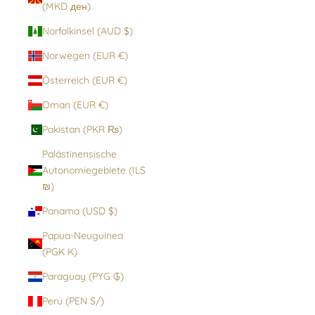
(MKD ден)
Norfolkinsel (AUD $)
Norwegen (EUR €)
Österreich (EUR €)
Oman (EUR €)
Pakistan (PKR ₨)
Palästinensische
Autonomiegebiete (ILS
₪)
Panama (USD $)
Papua-Neuguinea
(PGK K)
Paraguay (PYG ₲)
Peru (PEN S/)