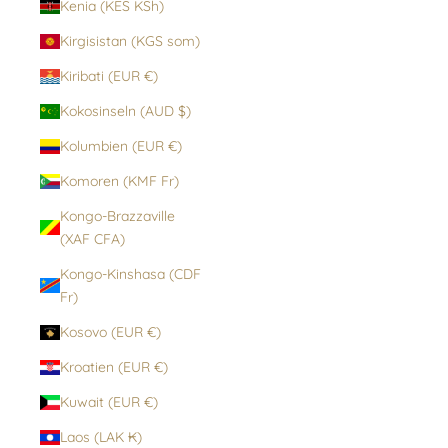
Kenia (KES KSh)
Kirgisistan (KGS som)
Kiribati (EUR €)
Kokosinseln (AUD $)
Kolumbien (EUR €)
Komoren (KMF Fr)
Kongo-Brazzaville
(XAF CFA)
Kongo-Kinshasa (CDF
Fr)
Kosovo (EUR €)
Kroatien (EUR €)
Kuwait (EUR €)
Laos (LAK ₭)