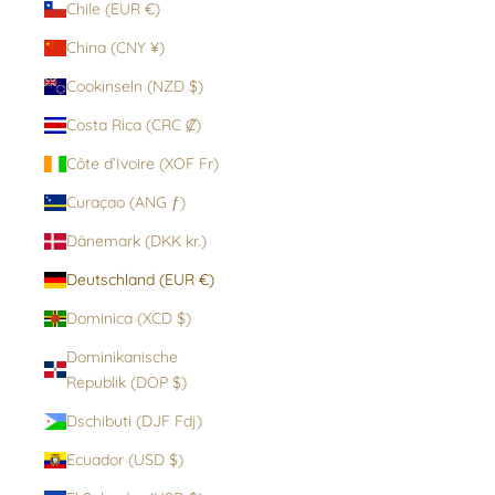
Chile (EUR €)
China (CNY ¥)
Cookinseln (NZD $)
Costa Rica (CRC ₡)
Côte d’Ivoire (XOF Fr)
Curaçao (ANG ƒ)
Dänemark (DKK kr.)
Deutschland (EUR €)
Dominica (XCD $)
Dominikanische
Republik (DOP $)
Dschibuti (DJF Fdj)
Ecuador (USD $)