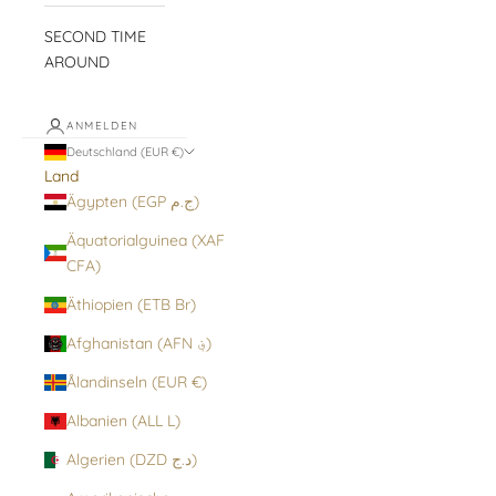
SECOND TIME
AROUND
ANMELDEN
Deutschland (EUR €)
Land
Ägypten (EGP ج.م)
Äquatorialguinea (XAF
CFA)
Äthiopien (ETB Br)
Afghanistan (AFN ؋)
Ålandinseln (EUR €)
Albanien (ALL L)
Algerien (DZD د.ج)