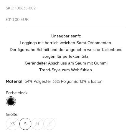
SKU: 100635-002
Angebot
€110,00 EUR
Unsagbar sanft:
Leggings mit herrlich weichen Samt-Ornamenten.
Der figurnahe Schnitt und der angenehm weiche Taillenbund
sorgen für perfekten Sitz.
Gerändelter Abschluss am Saum mit Gummi
Trend-Style zum Wohlfühlen.
Material:
54% Polyester 33% Polyamid 13% E lastan
Farbe:
black
black
Größe:
XS
S
M
L