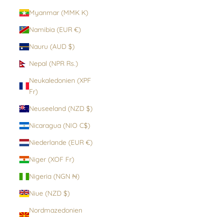
Myanmar (MMK K)
Namibia (EUR €)
Nauru (AUD $)
Nepal (NPR Rs.)
Neukaledonien (XPF
Fr)
Neuseeland (NZD $)
Nicaragua (NIO C$)
Niederlande (EUR €)
Niger (XOF Fr)
Nigeria (NGN ₦)
Niue (NZD $)
Nordmazedonien