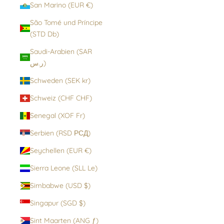
San Marino (EUR €)
São Tomé und Príncipe
(STD Db)
Saudi-Arabien (SAR
ر.س)
Schweden (SEK kr)
Schweiz (CHF CHF)
Senegal (XOF Fr)
Serbien (RSD РСД)
Seychellen (EUR €)
Sierra Leone (SLL Le)
Simbabwe (USD $)
Singapur (SGD $)
Sint Maarten (ANG ƒ)