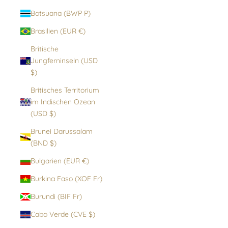
Botsuana (BWP P)
Brasilien (EUR €)
Britische
Jungferninseln (USD
$)
Britisches Territorium
im Indischen Ozean
(USD $)
Brunei Darussalam
(BND $)
Bulgarien (EUR €)
Burkina Faso (XOF Fr)
Burundi (BIF Fr)
Cabo Verde (CVE $)