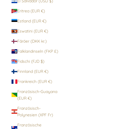
El Salvador (USD $)
Eritrea (EUR €)
Estland (EUR €)
Eswatini (EUR €)
Färöer (DKK kr.)
Falklandinseln (FKP £)
Fidschi (FJD $)
Finnland (EUR €)
Frankreich (EUR €)
Französisch-Guayana
(EUR €)
Französisch-
Polynesien (XPF Fr)
Französische