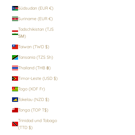
Südsudan (EUR €)
Suriname (EUR €)
Tadschikistan (TJS
ЅМ)
Taiwan (TWD $)
Tansania (TZS Sh)
Thailand (THB ฿)
Timor-Leste (USD $)
Togo (XOF Fr)
Tokelau (NZD $)
Tonga (TOP T$)
Trinidad und Tobago
(TTD $)