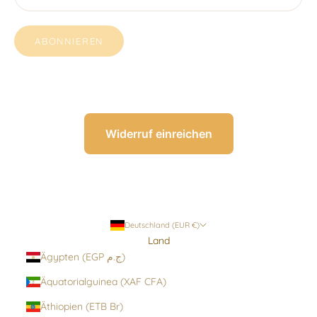
ABONNIEREN
Widerruf einreichen
Deutschland (EUR €)
Land
Ägypten (EGP ج.م)
Äquatorialguinea (XAF CFA)
Äthiopien (ETB Br)