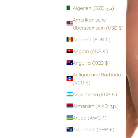
Algerien (DZD د.ج)
Amerikanische
Überseeinseln (USD $)
Andorra (EUR €)
Angola (EUR €)
Anguilla (XCD $)
Antigua und Barbuda
(XCD $)
Argentinien (EUR €)
Armenien (AMD դր.)
Aruba (AWG ƒ)
Ascension (SHP £)