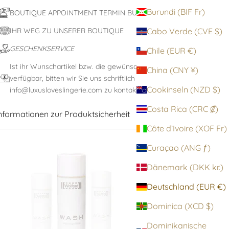
Burundi (BIF Fr)
BOUTIQUE APPOINTMENT TERMIN BUCHEN
IHR WEG ZU UNSERER BOUTIQUE
Cabo Verde (CVE $)
GESCHENKSERVICE
Chile (EUR €)
Ist ihr Wunschartikel bzw. die gewünschte Größe nicht
China (CNY ¥)
verfügbar, bitten wir Sie uns schriftlich unter:
Cookinseln (NZD $)
info@luxusloveslingerie.com zu kontaktieren
Costa Rica (CRC ₡)
nformationen zur Produktsicherheit
Côte d’Ivoire (XOF Fr)
Curaçao (ANG ƒ)
Dänemark (DKK kr.)
Deutschland (EUR €)
Dominica (XCD $)
Dominikanische