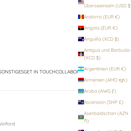
Überseeinseln (
Andorra (EUR €)
Angola (EUR €)
Anguilla (XCD $)
Antigua und Barbuda
(XCD $)
Argentinien (EUR €)
SONSTIGES
GET IN TOUCH
COLLABORATIONEN
ICONS
Armenien (AMD դր.)
Aruba (AWG ƒ)
Ascension (SHP £)
Aserbaidschan (AZN
₼)
olford