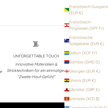
Französisch-Guayan
(EUR €)
Französisch-
Polynesien (XPF Fr)
Französische
Südgebiete (EUR €)
Gabun (XOF Fr)
UNFORGETTABLE TOUCH
Gambia (GMD D)
Innovative Materialien &
Stricktechniken für ein einmaliges
Georgien (EUR €)
ne
"Zweite-Haut-Gefühl"
Ghana (EUR €)
Gibraltar (GBP £)
Grenada (XCD $)
Griechenland (EUR €)