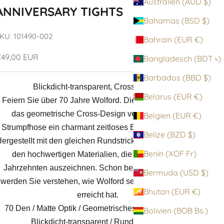
Australien (AUD $)
ANNIVERSARY TIGHTS
Bahamas (BSD $)
KU: 101490-002
Bahrain (EUR €)
ngebot
49,00 EUR
Bangladesch (BDT ৳)
Barbados (BBD $)
Blickdicht-transparent, Cross-Design
Belarus (EUR €)
Feiern Sie über 70 Jahre Wolford. Die matte Optik und
das geometrische Cross-Design verleihen dieser
Belgien (EUR €)
Strumpfhose ein charmant zeitloses Erscheinungsbild.
Belize (BZD $)
ergestellt mit den gleichen Rundstricktechniken und aus
Benin (XOF Fr)
den hochwertigen Materialien, die die Marke seit
Jahrzehnten auszeichnen. Schon beim ersten Tragen
Bermuda (USD $)
werden Sie verstehen, wie Wolford seine Langlebigkeit
Bhutan (EUR €)
erreicht hat.
70 Den / Matte Optik / Geometrisches Cross-Design /
Bolivien (BOB Bs.)
Blickdicht-transparent / Rund gestrickt