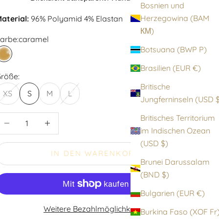
Bosnien und
Herzegowina (BAM
aterial:
96% Polyamid 4% Elastan
КМ)
arbe:
caramel
Botsuana (BWP P)
caramel
Brasilien (EUR €)
röße:
Britische
XS
S
M
L
Jungfernin
Britisches Territorium
nzahl verringern
Anzahl erhöhen
im Indischen Ozean
(USD $)
IN DEN WARENKORB
Brunei Darussalam
(BND $)
Bulgarien (EUR €)
Weitere Bezahlmöglichkeiten
Burkina Faso (XOF F