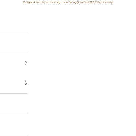
Designed to embrace the body - new Spring Summer 2026 Collection drop