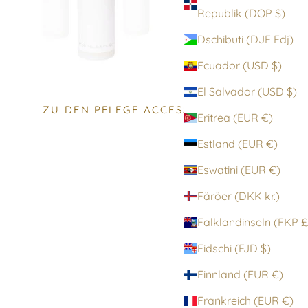
Republik (DOP $)
Dschibuti (DJF Fdj)
Ecuador (USD $)
El Salvador (USD $)
ZU DEN PFLEGE ACCESSOIRES
Eritrea (EUR €)
Estland (EUR €)
Eswatini (EUR €)
Färöer (DKK kr.)
Falklandinsel
Fidschi (FJD $)
Finnland (EUR €)
Frankreich (EUR €)