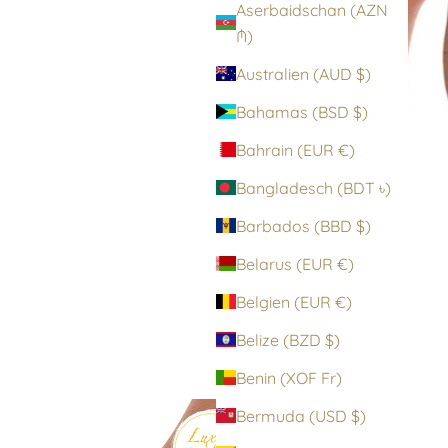
Aserbaidschan (AZN
₼)
Australien (AUD $)
Bahamas (BSD $)
Bahrain (EUR €)
Bangladesch (BDT ৳)
Barbados (BBD $)
Belarus (EUR €)
Belgien (EUR €)
Belize (BZD $)
Benin (XOF Fr)
Bermuda (USD $)