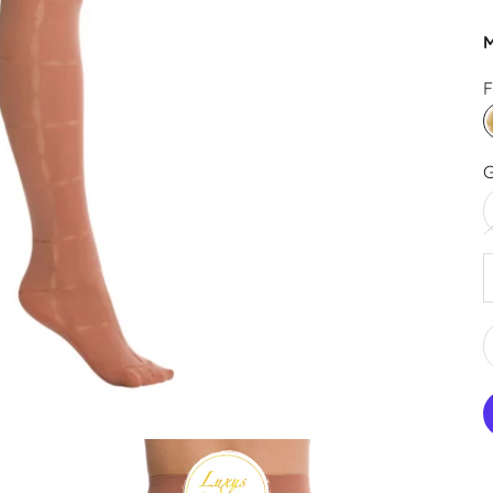
M
F
G
A