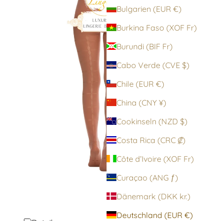
Bulgarien (EUR €)
Burkina Faso (XOF Fr)
Burundi (BIF Fr)
Cabo Verde (CVE $)
Chile (EUR €)
China (CNY ¥)
Cookinseln (NZD $)
Costa Rica (CRC ₡)
Côte d’Ivoire (XOF Fr)
Curaçao (ANG ƒ)
Dänemark (DKK kr.)
Deutschland (EUR €)