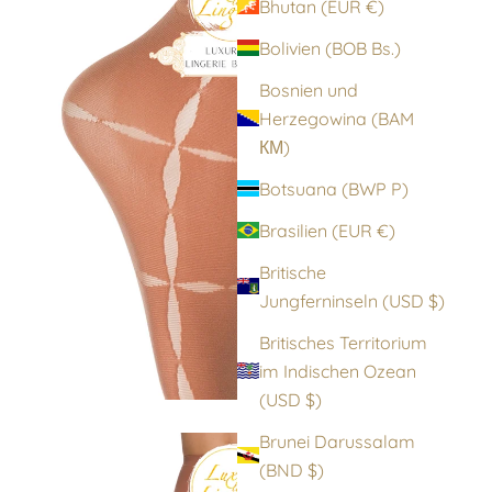
Bhutan (EUR €)
Bolivien (BOB Bs.)
Bosnien und
Herzegowina (BAM
КМ)
Botsuana (BWP P)
Brasilien (EUR €)
Britische
Jungferninseln (USD $)
Britisches Territorium
im Indischen Ozean
(USD $)
Brunei Darussalam
(BND $)