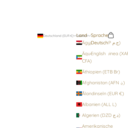
Land
Sprache
Suchen
Warenko
Deutschland (EUR €)
Deutsch
Deutsch
Ägypten (EGP ج.م)
Äquatorialguinea (XA
English
CFA)
Äthiopien (ETB Br)
Afghanistan (AFN ؋)
Ålandinseln (EUR €)
Albanien (ALL L)
Algerien (DZD د.ج)
Amerikanische