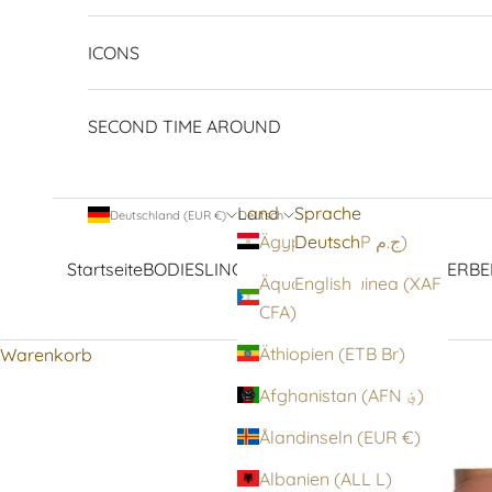
ICONS
SECOND TIME AROUND
Land
Sprache
Deutschland (EUR €)
Deutsch
Deutsch
Ägypten (EGP ج.م)
Startseite
BODIES
LINGERIE
STRUMPFWAREN
OBERBE
Äquatorialguinea (XAF
English
CFA)
Äthiopien (ETB Br)
Warenkorb
Afghanistan (AFN ؋)
Ålandinseln (EUR €)
Albanien (ALL L)