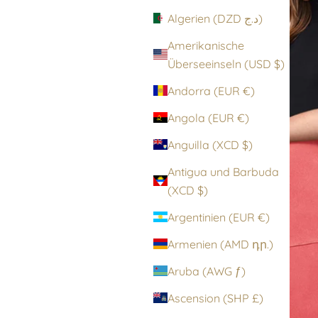
Algerien (DZD د.ج)
Amerikanische
Überseeinseln (USD $)
Andorra (EUR €)
Angola (EUR €)
Anguilla (XCD $)
Antigua und Barbuda
(XCD $)
Argentinien (EUR €)
Armenien (AMD դր.)
Aruba (AWG ƒ)
Ascension (SHP £)