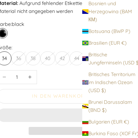
aterial:
Aufgrund fehlender Etikettierung kann das
Bosnien und
aterial nicht angegeben werden
Herzegowina (BAM
КМ)
arbe:
black
Botsuana (BWP P)
black
Brasilien (EUR €)
röße:
Britische
34
36
38
40
42
44
Jungfernin
nzahl verringern
Anzahl erhöhen
Britisches Territorium
im Indischen Ozean
(USD $)
IN DEN WARENKORB
Brunei Darussalam
(BND $)
Bulgarien (EUR €)
Burkina Faso (XOF F