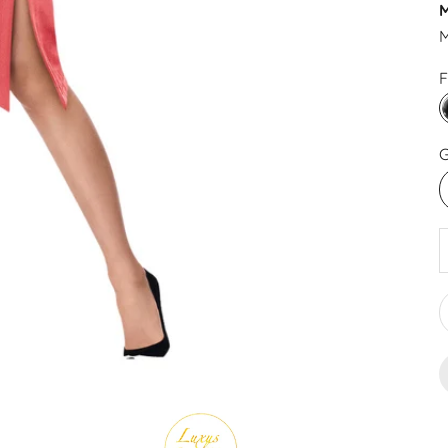
M
M
F
G
A