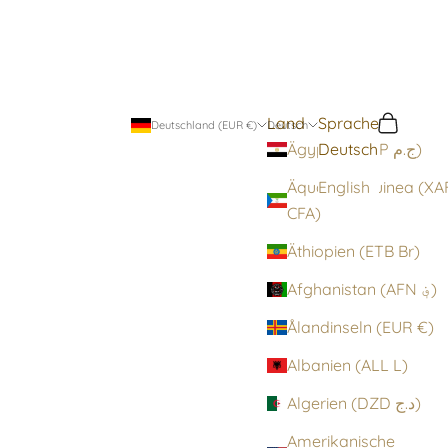
Land
Sprache
Suchen
Warenko
Deutschland (EUR €)
Deutsch
Deutsch
Ägypten (EGP ج.م)
Äquatorialguinea (XA
English
CFA)
Äthiopien (ETB Br)
Afghanistan (AFN ؋)
Ålandinseln (EUR €)
Albanien (ALL L)
Algerien (DZD د.ج)
Amerikanische