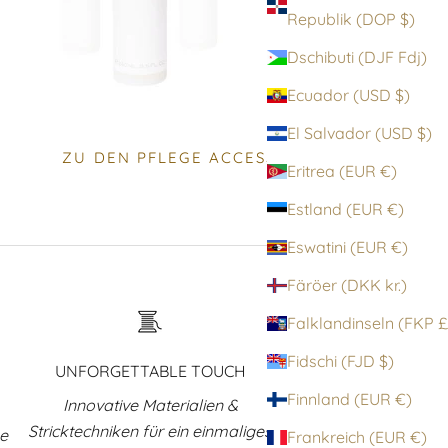
Republik (DOP $)
Dschibuti (DJF Fdj)
Ecuador (USD $)
El Salvador (USD $)
ZU DEN PFLEGE ACCESSOIRES
Eritrea (EUR €)
Estland (EUR €)
Eswatini (EUR €)
Färöer (DKK kr.)
Falklandinsel
Fidschi (FJD $)
UNFORGETTABLE TOUCH
Finnland (EUR €)
Innovative Materialien &
Stricktechniken für ein einmaliges
ne
Frankreich (EUR €)