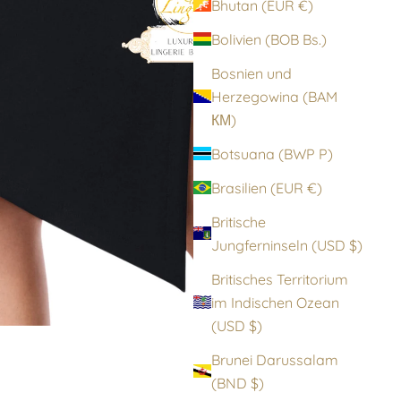
Bhutan (EUR €)
Bolivien (BOB Bs.)
Bosnien und
Herzegowina (BAM
КМ)
Botsuana (BWP P)
Brasilien (EUR €)
Britische
Jungferninseln (USD $)
Britisches Territorium
im Indischen Ozean
(USD $)
Brunei Darussalam
(BND $)