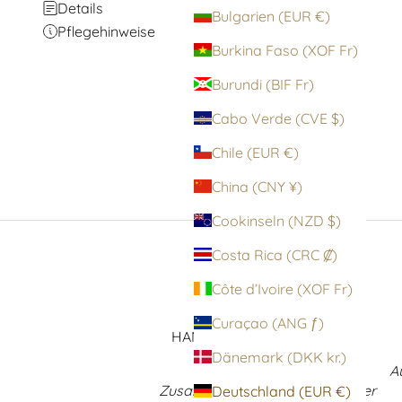
Details
Bulgarien (EUR €)
Pflegehinweise
Burkina Faso (XOF Fr)
Burundi (BIF Fr)
Cabo Verde (CVE $)
Chile (EUR €)
China (CNY ¥)
Cookinseln (NZD $)
Costa Rica (CRC ₡)
Côte d’Ivoire (XOF Fr)
Curaçao (ANG ƒ)
HANDVERLESENE AUSWAHL
Dänemark (DKK kr.)
In einzigartiger
A
Zusammenstellung zu einem der
Deutschland (EUR €)