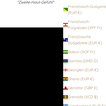
"Zweite-Haut-Gefühl"
Französisch-Guayan
(EUR €)
Französisch-
Polynesien (XPF Fr)
Französische
Südgebiete (EUR €)
Gabun (XOF Fr)
Gambia (GMD D)
Georgien (EUR €)
Ghana (EUR €)
Gibraltar (GBP £)
Grenada (XCD $)
Griechenland (EUR €)