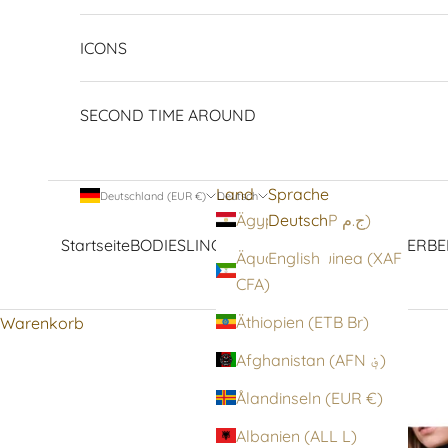
ICONS
SECOND TIME AROUND
Land
Sprache
Deutschland (EUR €)
Deutsch
Deutsch
Ägypten (EGP ج.م)
Startseite
BODIES
LINGERIE
STRUMPFWAREN
OBERBE
Äquatorialguinea (XAF
English
CFA)
Äthiopien (ETB Br)
Warenkorb
Afghanistan (AFN ؋)
Ålandinseln (EUR €)
Albanien (ALL L)