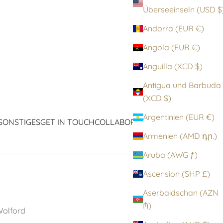
Überseeinseln (
Andorra (EUR €)
Angola (EUR €)
Anguilla (XCD $)
Antigua und Barbuda
(XCD $)
Argentinien (EUR €)
SONSTIGES
GET IN TOUCH
COLLABORATIONEN
ICONS
Armenien (AMD դր.)
Aruba (AWG ƒ)
Ascension (SHP £)
Aserbaidschan (AZN
₼)
olford