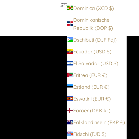
größten Wolford Sortimente
Dominica (XCD $)
weltweit
Dominikanische
Republik (DOP $)
Dschibuti (DJF Fdj)
Ecuador (USD $)
El Salvador (USD $)
Eritrea (EUR €)
Estland (EUR €)
Eswatini (EUR €)
Färöer (DKK kr.)
Falklandinseln (FKP £)
Fidschi (FJD $)