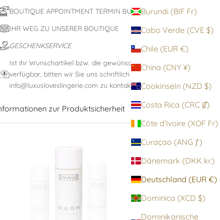
Burundi (BIF Fr)
BOUTIQUE APPOINTMENT TERMIN BUCHEN
IHR WEG ZU UNSERER BOUTIQUE
Cabo Verde (CVE $)
GESCHENKSERVICE
Chile (EUR €)
Ist ihr Wunschartikel bzw. die gewünschte Größe nicht
China (CNY ¥)
verfügbar, bitten wir Sie uns schriftlich unter:
info@luxusloveslingerie.com zu kontaktieren
Cookinseln (NZD $)
Costa Rica (CRC ₡)
nformationen zur Produktsicherheit
Côte d’Ivoire (XOF Fr)
Curaçao (ANG ƒ)
Dänemark (DKK kr.)
Deutschland (EUR €)
Dominica (XCD $)
Dominikanische