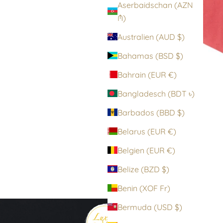
Aserbaidschan (AZN
₼)
Australien (AUD $)
Bahamas (BSD $)
Bahrain (EUR €)
Bangladesch (BDT ৳)
Barbados (BBD $)
Belarus (EUR €)
Belgien (EUR €)
Belize (BZD $)
Benin (XOF Fr)
Bermuda (USD $)