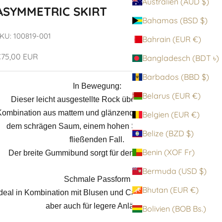
Australien (AUD $)
ASYMMETRIC SKIRT
Bahamas (BSD $)
KU: 100819-001
Bahrain (EUR €)
ngebot
75,00 EUR
Bangladesch (BDT ৳)
Barbados (BBD $)
In Bewegung:
Belarus (EUR €)
Dieser leicht ausgestellte Rock überzeugt mit der
Kombination aus mattem und glänzendem Viskosejersey,
Belgien (EUR €)
dem schrägen Saum, einem hohen Schlitz und dem
Belize (BZD $)
fließenden Fall.
Benin (XOF Fr)
Der breite Gummibund sorgt für den perfekten Sitz.
Bermuda (USD $)
Schmale Passform
Bhutan (EUR €)
deal in Kombination mit Blusen und Cardigans fürs Büro,
aber auch für legere Anlässe.
Bolivien (BOB Bs.)