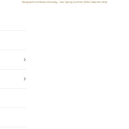
Designed to embrace the body - new Spring Summer 2026 Collection drop