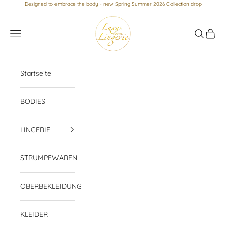
Zum Inhalt springen
Designed to embrace the body - new Spring Summer 2026 Collection drop
Luxus loves Lingerie
Menü
Suchen
Waren
Startseite
BODIES
LINGERIE
STRUMPFWAREN
OBERBEKLEIDUNG
KLEIDER