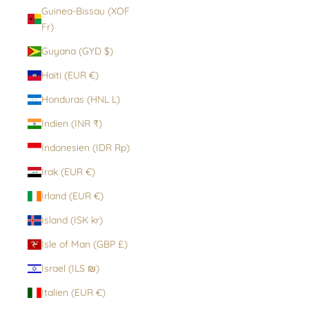
Guinea-Bissau (XOF
Fr)
Guyana (GYD $)
Haiti (EUR €)
Honduras (HNL L)
Indien (INR ₹)
Indonesien (IDR Rp)
Irak (EUR €)
Irland (EUR €)
Island (ISK kr)
Isle of Man (GBP £)
Israel (ILS ₪)
Italien (EUR €)