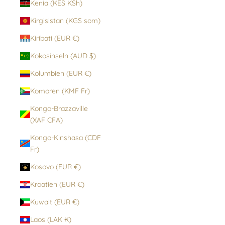
Kenia (KES KSh)
Kirgisistan (KGS som)
Kiribati (EUR €)
Kokosinseln (AUD $)
Kolumbien (EUR €)
Komoren (KMF Fr)
Kongo-Brazzaville
(XAF CFA)
Kongo-Kinshasa (CDF
Fr)
Kosovo (EUR €)
Kroatien (EUR €)
Kuwait (EUR €)
Laos (LAK ₭)