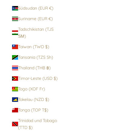
Südsudan (EUR €)
Suriname (EUR €)
Tadschikistan (TJS
ЅМ)
Taiwan (TWD $)
Tansania (TZS Sh)
Thailand (THB ฿)
Timor-Leste (USD $)
Togo (XOF Fr)
Tokelau (NZD $)
Tonga (TOP T$)
Trinidad und Tobago
(TTD $)