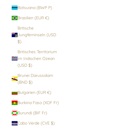
Botsuana (BWP P)
Brasilien (EUR €)
Britische
Jungferninseln (USD
$)
Britisches Territorium
im Indischen Ozean
(USD $)
Brunei Darussalam
(BND $)
Bulgarien (EUR €)
Burkina Faso (XOF Fr)
Burundi (BIF Fr)
Cabo Verde (CVE $)