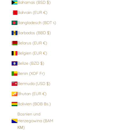
Bahamas (BSD $)
Bahrain (EUR €)
Bangladesch (BDT ৳)
Barbados (BBD $)
Belarus (EUR €)
Belgien (EUR €)
Belize (BZD $)
Benin (XOF Fr)
Bermuda (USD $)
Bhutan (EUR €)
Bolivien (BOB Bs.)
Bosnien und
Herzegowina (BAM
КМ)