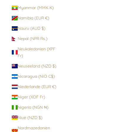
Myanmar (MMK K)
Namibia (EUR €)
Nauru (AUD $)
Nepal (NPR Rs.)
Neukaledonien (XPF
Fr)
Neuseeland (NZD $)
Nicaragua (NIO C$)
Niederlande (EUR €)
Niger (XOF Fr)
Nigeria (NGN ₦)
Niue (NZD $)
Nordmazedonien