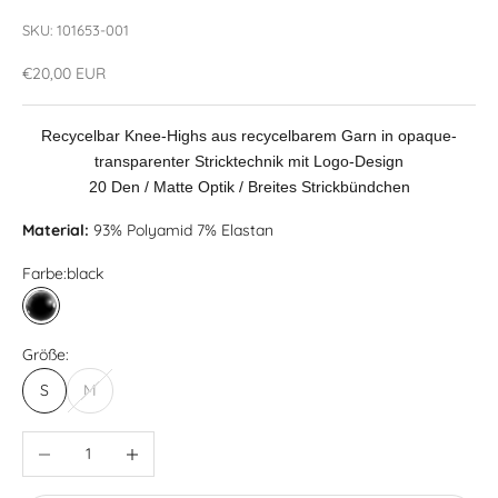
SKU: 101653-001
Angebot
€20,00 EUR
Recycelbar Knee-Highs aus recycelbarem Garn in opaque-
transparenter Stricktechnik mit Logo-Design
20 Den / Matte Optik / Breites Strickbündchen
Material:
93% Polyamid 7% Elastan
Farbe:
black
black
Größe:
S
M
Anzahl verringern
Anzahl erhöhen