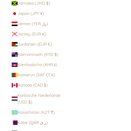
Jamaika (JMD $)
Japan (JPY ¥)
Jemen (YER ﷼)
Jersey (EUR €)
Jordanien (EUR €)
Kaimaninseln (KYD $)
Kambodscha (KHR ៛)
Kamerun (XAF CFA)
Kanada (CAD $)
Karibische Niederlande
(USD $)
Kasachstan (KZT ₸)
Katar (QAR ر.ق)