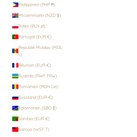
Philippinen (PHP ₱)
Pitcairninseln (NZD $)
Polen (PLN zł)
Portugal (EUR €)
Republik Moldau (MDL
L)
Réunion (EUR €)
Ruanda (RWF FRw)
Rumänien (RON Lei)
Russland (EUR €)
Salomonen (SBD $)
Sambia (EUR €)
Samoa (WST T)