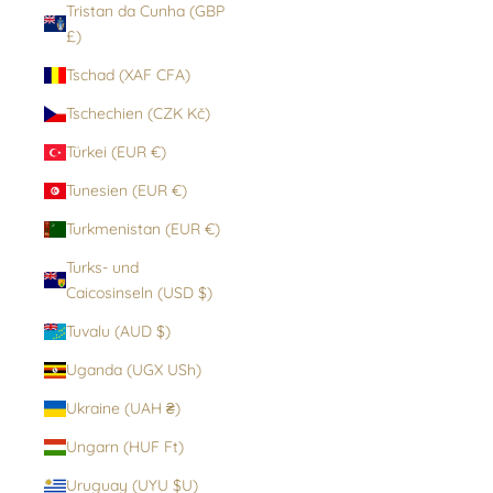
Tristan da Cunha (GBP
£)
Tschad (XAF CFA)
Tschechien (CZK Kč)
Türkei (EUR €)
Tunesien (EUR €)
Turkmenistan (EUR €)
Turks- und
Caicosinseln (USD $)
Tuvalu (AUD $)
Uganda (UGX USh)
Ukraine (UAH ₴)
Ungarn (HUF Ft)
Uruguay (UYU $U)