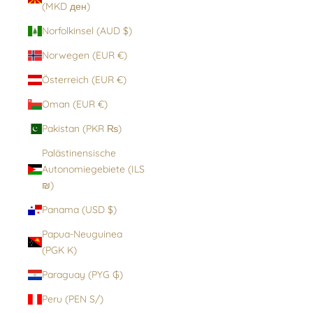
(MKD ден)
Norfolkinsel (AUD $)
Norwegen (EUR €)
Österreich (EUR €)
Oman (EUR €)
Pakistan (PKR ₨)
Palästinensische
Autonomiegebiete (ILS
₪)
Panama (USD $)
Papua-Neuguinea
(PGK K)
Paraguay (PYG ₲)
Peru (PEN S/)