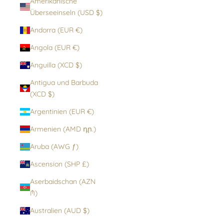
Amerikanische
Überseeinseln (USD $)
Andorra (EUR €)
Angola (EUR €)
Anguilla (XCD $)
Antigua und Barbuda
(XCD $)
Argentinien (EUR €)
Armenien (AMD դր.)
Aruba (AWG ƒ)
Ascension (SHP £)
Aserbaidschan (AZN
₼)
Australien (AUD $)