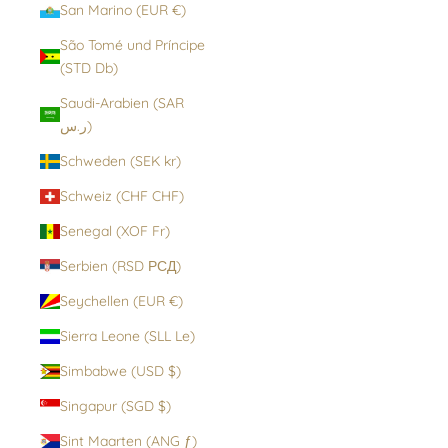
San Marino (EUR €)
São Tomé und Príncipe
(STD Db)
Saudi-Arabien (SAR
ر.س)
Schweden (SEK kr)
Schweiz (CHF CHF)
Senegal (XOF Fr)
Serbien (RSD РСД)
Seychellen (EUR €)
Sierra Leone (SLL Le)
Simbabwe (USD $)
Singapur (SGD $)
Sint Maarten (ANG ƒ)