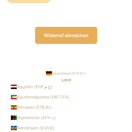
Widerruf einreichen
Deutschland (EUR €)
Land
Ägypten (EGP ج.م)
Äquatorialguinea (XAF CFA)
Äthiopien (ETB Br)
Afghanistan (AFN ؋)
Ålandinseln (EUR €)