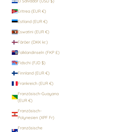
El Salvador (USD $)
Eritrea (EUR €)
Estland (EUR €)
Eswatini (EUR €)
Färöer (DKK kr.)
Falklandinseln (FKP £)
Fidschi (FJD $)
Finnland (EUR €)
Frankreich (EUR €)
Französisch-Guayana
(EUR €)
Französisch-
Polynesien (XPF Fr)
Französische