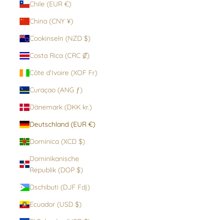
Chile (EUR €)
China (CNY ¥)
Cookinseln (NZD $)
Costa Rica (CRC ₡)
Côte d’Ivoire (XOF Fr)
Curaçao (ANG ƒ)
Dänemark (DKK kr.)
Deutschland (EUR €)
Dominica (XCD $)
Dominikanische
Republik (DOP $)
Dschibuti (DJF Fdj)
Ecuador (USD $)