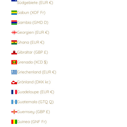
Südgebiete (EUR €)
Gabun (XOF Fr)
Gambia (GMD D)
Georgien (EUR €)
Ghana (EUR €)
Gibraltar (GBP £)
Grenada (XCD $)
Griechenland (EUR €)
Grönland (DKK kr.)
Guadeloupe (EUR €)
Guatemala (GTQ Q)
Guernsey (GBP £)
Guinea (GNF Fr)