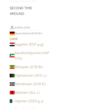
SECOND TIME
AROUND
ANMELDEN
Deutschland (EUR €)
Land
Ägypten (EGP ج.م)
Äquatorialguinea (XAF
CFA)
Äthiopien (ETB Br)
Afghanistan (AFN ؋)
Ålandinseln (EUR €)
Albanien (ALL L)
Algerien (DZD د.ج)