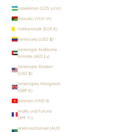
Usbekistan (UZS so'm)
Vanuatu (VUV Vt)
Vatikanstadt (EUR €)
Venezuela (USD $)
Vereinigte Arabische
Emirate (AED د.إ)
Vereinigte Staaten
(USD $)
Vereinigtes Königreich
(GBP £)
Vietnam (VND ₫)
Wallis und Futuna
(XPF Fr)
Weihnachtsinsel (AUD