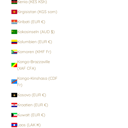
Kenia (KES KSh)
Kirgisistan (KGS som)
Kiribati (EUR €)
Kokosinseln (AUD $)
Kolumbien (EUR €)
Komoren (KMF Fr)
Kongo-Brazzaville
(XAF CFA)
Kongo-Kinshasa (CDF
Fr)
Kosovo (EUR €)
Kroatien (EUR €)
Kuwait (EUR €)
Laos (LAK ₭)