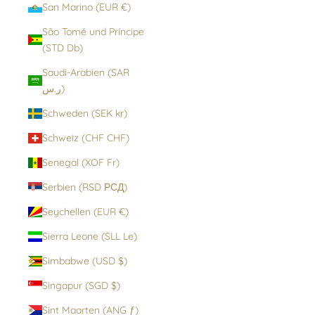
San Marino (EUR €)
São Tomé und Príncipe
(STD Db)
Saudi-Arabien (SAR
ر.س)
Schweden (SEK kr)
Schweiz (CHF CHF)
Senegal (XOF Fr)
Serbien (RSD РСД)
Seychellen (EUR €)
Sierra Leone (SLL Le)
Simbabwe (USD $)
Singapur (SGD $)
Sint Maarten (ANG ƒ)