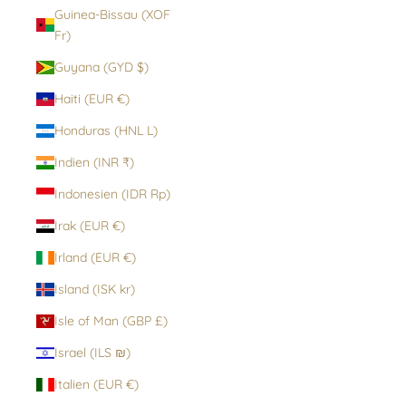
Guinea-Bissau (XOF
Fr)
Guyana (GYD $)
Haiti (EUR €)
Honduras (HNL L)
Indien (INR ₹)
Indonesien (IDR Rp)
Irak (EUR €)
Irland (EUR €)
Island (ISK kr)
Isle of Man (GBP £)
Israel (ILS ₪)
Italien (EUR €)