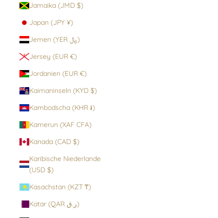
Jamaika (JMD $)
Japan (JPY ¥)
Jemen (YER ﷼)
Jersey (EUR €)
Jordanien (EUR €)
Kaimaninseln (KYD $)
Kambodscha (KHR ៛)
Kamerun (XAF CFA)
Kanada (CAD $)
Karibische Niederlande
(USD $)
Kasachstan (KZT ₸)
Katar (QAR ر.ق)