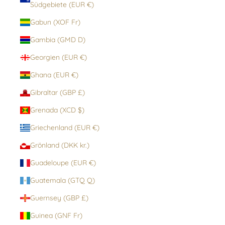
Südgebiete (EUR €)
Gabun (XOF Fr)
Gambia (GMD D)
Georgien (EUR €)
Ghana (EUR €)
Gibraltar (GBP £)
Grenada (XCD $)
Griechenland (EUR €)
Grönland (DKK kr.)
Guadeloupe (EUR €)
Guatemala (GTQ Q)
Guernsey (GBP £)
Guinea (GNF Fr)