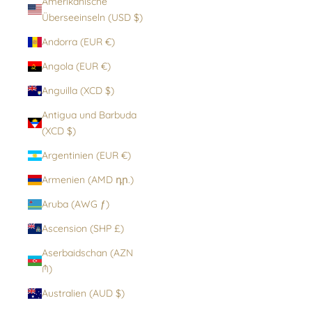
Amerikanische
Überseeinseln (USD $)
Andorra (EUR €)
Angola (EUR €)
Anguilla (XCD $)
Antigua und Barbuda
(XCD $)
Argentinien (EUR €)
Armenien (AMD դր.)
Aruba (AWG ƒ)
Ascension (SHP £)
Aserbaidschan (AZN
₼)
Australien (AUD $)