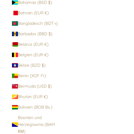
Bahamas (BSD $)
Bahrain (EUR €)
Bangladesch (BDT ৳)
Barbados (BBD $)
Belarus (EUR €)
Belgien (EUR €)
Belize (BZD $)
Benin (XOF Fr)
Bermuda (USD $)
Bhutan (EUR €)
Bolivien (BOB Bs.)
Bosnien und
Herzegowina (BAM
КМ)