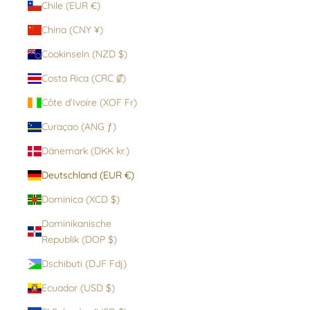
Chile (EUR €)
China (CNY ¥)
Cookinseln (NZD $)
Costa Rica (CRC ₡)
Côte d’Ivoire (XOF Fr)
Curaçao (ANG ƒ)
Dänemark (DKK kr.)
Deutschland (EUR €)
Dominica (XCD $)
Dominikanische
Republik (DOP $)
Dschibuti (DJF Fdj)
Ecuador (USD $)