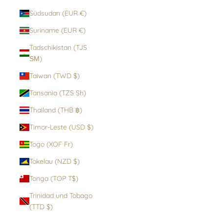
Südsudan (EUR €)
Suriname (EUR €)
Tadschikistan (TJS
ЅМ)
Taiwan (TWD $)
Tansania (TZS Sh)
Thailand (THB ฿)
Timor-Leste (USD $)
Togo (XOF Fr)
Tokelau (NZD $)
Tonga (TOP T$)
Trinidad und Tobago
(TTD $)