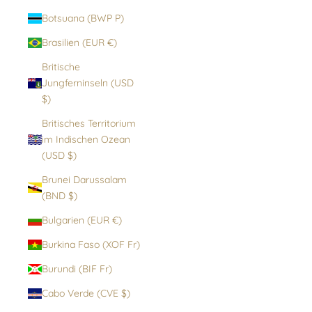
Botsuana (BWP P)
Brasilien (EUR €)
Britische
Jungferninseln (USD
$)
Britisches Territorium
im Indischen Ozean
(USD $)
Brunei Darussalam
(BND $)
Bulgarien (EUR €)
Burkina Faso (XOF Fr)
Burundi (BIF Fr)
Cabo Verde (CVE $)