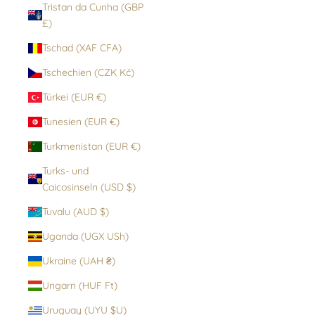
Tristan da Cunha (GBP
£)
Tschad (XAF CFA)
Tschechien (CZK Kč)
Türkei (EUR €)
Tunesien (EUR €)
Turkmenistan (EUR €)
Turks- und
Caicosinseln (USD $)
Tuvalu (AUD $)
Uganda (UGX USh)
Ukraine (UAH ₴)
Ungarn (HUF Ft)
Uruguay (UYU $U)