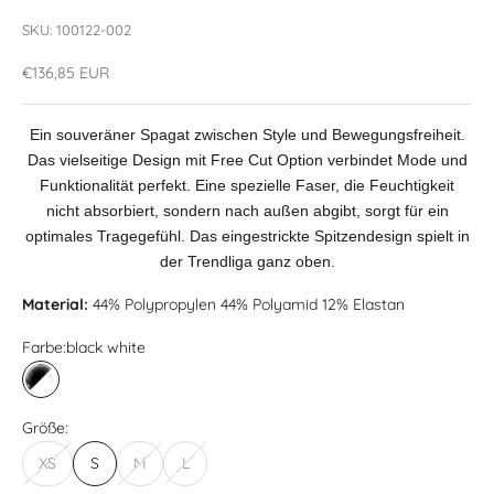
SKU: 100122-002
Angebot
€136,85 EUR
Ein souveräner Spagat zwischen Style und Bewegungsfreiheit.
Das vielseitige Design mit Free Cut Option verbindet Mode und
Funktionalität perfekt. Eine spezielle Faser, die Feuchtigkeit
nicht absorbiert, sondern nach außen abgibt, sorgt für ein
optimales Tragegefühl. Das eingestrickte Spitzendesign spielt in
der Trendliga ganz oben.
Material:
44% Polypropylen 44% Polyamid 12% Elastan
Farbe:
black white
black white
Größe:
XS
S
M
L