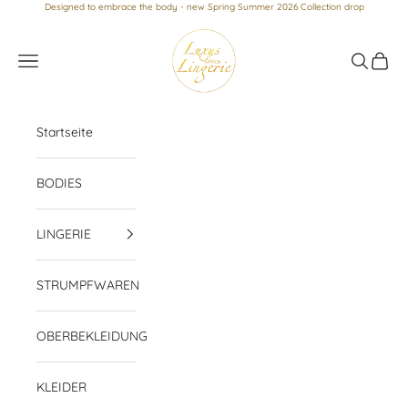
Zum Inhalt springen
Designed to embrace the body - new Spring Summer 2026 Collection drop
Luxus loves Lingerie
Menü
Suchen
Waren
Startseite
BODIES
LINGERIE
STRUMPFWAREN
OBERBEKLEIDUNG
KLEIDER