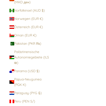
(MKD ден)
Norfolkinsel (AUD $)
Norwegen (EUR €)
Österreich (EUR €)
Oman (EUR €)
Pakistan (PKR ₨)
Palästinensische
Autonomiegebiete (ILS
₪)
Panama (USD $)
Papua-Neuguinea
(PGK K)
Paraguay (PYG ₲)
Peru (PEN S/)