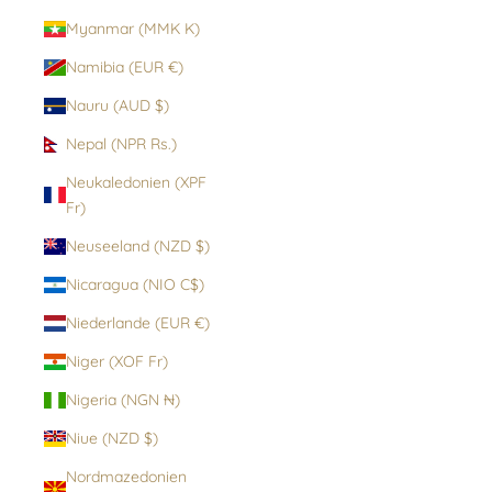
Myanmar (MMK K)
Namibia (EUR €)
Nauru (AUD $)
Nepal (NPR Rs.)
Neukaledonien (XPF
Fr)
Neuseeland (NZD $)
Nicaragua (NIO C$)
Niederlande (EUR €)
Niger (XOF Fr)
Nigeria (NGN ₦)
Niue (NZD $)
Nordmazedonien