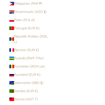
Philippinen (PHP ₱)
Pitcairninseln (NZD $)
Polen (PLN zł)
Portugal (EUR €)
Republik Moldau (MDL
L)
Réunion (EUR €)
Ruanda (RWF FRw)
Rumänien (RON Lei)
Russland (EUR €)
Salomonen (SBD $)
Sambia (EUR €)
Samoa (WST T)