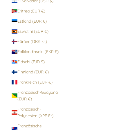
El Salvador (USD $)
Eritrea (EUR €)
Estland (EUR €)
Eswatini (EUR €)
Färöer (DKK kr.)
Falklandinseln (FKP £)
Fidschi (FJD $)
Finnland (EUR €)
Frankreich (EUR €)
Französisch-Guayana
(EUR €)
Französisch-
Polynesien (XPF Fr)
Französische