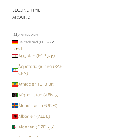
SECOND TIME
AROUND
ANMELDEN
Deutschland (EUR €)
Land
Ägypten (EGP ج.م)
Äquatorialguinea (XAF
CFA)
Äthiopien (ETB Br)
Afghanistan (AFN ؋)
Ålandinseln (EUR €)
Albanien (ALL L)
Algerien (DZD د.ج)