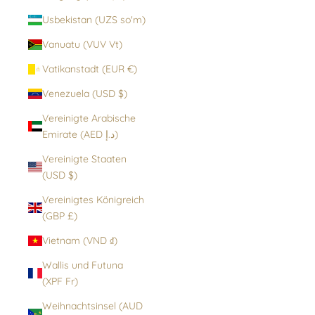
Usbekistan (UZS so'm)
Vanuatu (VUV Vt)
Vatikanstadt (EUR €)
Venezuela (USD $)
Vereinigte Arabische
Emirate (AED د.إ)
Vereinigte Staaten
(USD $)
Vereinigtes Königreich
(GBP £)
Vietnam (VND ₫)
Wallis und Futuna
(XPF Fr)
Weihnachtsinsel (AUD