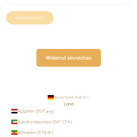
ABONNIEREN
Widerruf einreichen
Deutschland (EUR €)
Land
Ägypten (EGP ج.م)
Äquatorialguinea (XAF CFA)
Äthiopien (ETB Br)