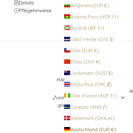
Details
Bulgarien (EUR €)
Pflegehinweise
Burkina Faso (XOF Fr)
Burundi (BIF Fr)
Cabo Verde (CVE $)
Chile (EUR €)
China (CNY ¥)
Cookinseln (NZD $)
HANDVERLESENE AUSWAHL
Costa Rica (CRC ₡)
In einzigartiger
A
Côte d’Ivoire (XOF Fr)
Zusammenstellung zu einem der
größten Wolford Sortimente
Curaçao (ANG ƒ)
weltweit
Dänemark (DKK kr.)
Deutschland (EUR €)