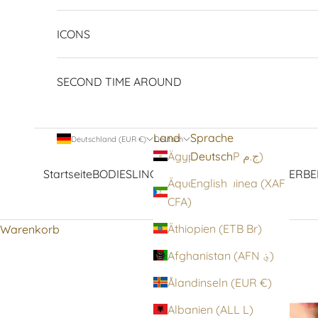
ICONS
SECOND TIME AROUND
Land
Sprache
Deutschland (EUR €)
Deutsch
Deutsch
Ägypten (EGP ج.م)
Startseite
BODIES
LINGERIE
STRUMPFWAREN
OBERBE
Äquatorialguinea (XAF
English
CFA)
Äthiopien (ETB Br)
Warenkorb
Afghanistan (AFN ؋)
Ålandinseln (EUR €)
Albanien (ALL L)