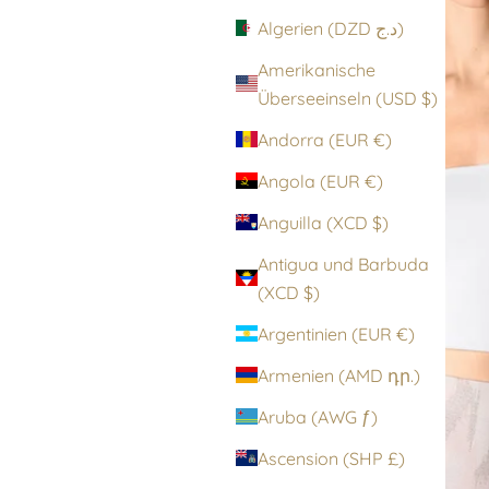
Algerien (DZD د.ج)
Amerikanische
Überseeinseln (USD $)
Andorra (EUR €)
Angola (EUR €)
Anguilla (XCD $)
Antigua und Barbuda
(XCD $)
Argentinien (EUR €)
Armenien (AMD դր.)
Aruba (AWG ƒ)
Ascension (SHP £)