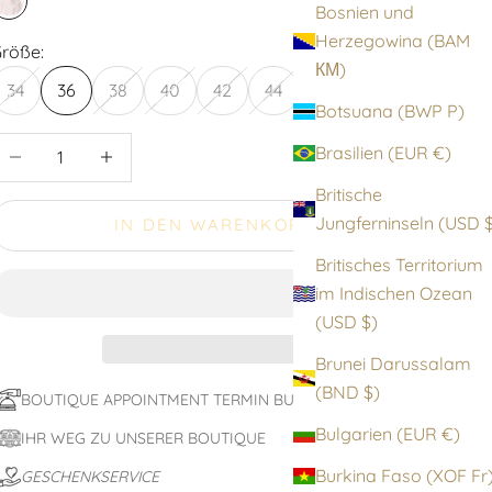
Bosnien und
pale rose white silver
Herzegowina (BAM
röße:
КМ)
34
36
38
40
42
44
Botsuana (BWP P)
nzahl verringern
Anzahl erhöhen
Brasilien (EUR €)
Britische
Jungfernin
IN DEN WARENKORB
Britisches Territorium
im Indischen Ozean
(USD $)
Brunei Darussalam
(BND $)
BOUTIQUE APPOINTMENT TERMIN BUCHEN
Bulgarien (EUR €)
IHR WEG ZU UNSERER BOUTIQUE
Burkina Faso (XOF F
GESCHENKSERVICE