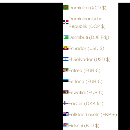
Dominica (XCD $)
Dominikanische
Republik (DOP $)
Dschibuti (DJF Fdj)
Ecuador (USD $)
El Salvador (USD $)
Eritrea (EUR €)
Estland (EUR €)
Eswatini (EUR €)
Färöer (DKK kr.)
Falklandinseln (FKP £)
Fidschi (FJD $)