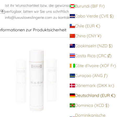
Ist ihr Wunschartikel bzw. die gewünschte Größe nicht
Burundi (BIF Fr)
verfügbar, bitten wir Sie uns schriftlich unter:
Cabo Verde (CVE $)
info@luxusloveslingerie.com zu kontaktieren
Chile (EUR €)
nformationen zur Produktsicherheit
China (CNY ¥)
Cookinseln (NZD $)
Costa Rica (CRC ₡)
Côte d’Ivoire (XOF Fr)
Curaçao (ANG ƒ)
Dänemark (DKK kr.)
Deutschland (EUR €)
Dominica (XCD $)
Dominikanische