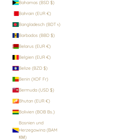
Bahamas (BSD $)
Bahrain (EUR €)
Bangladesch (BDT ৳)
Barbados (BBD $)
Belarus (EUR €)
Belgien (EUR €)
Belize (BZD $)
Benin (XOF Fr)
Bermuda (USD $)
Bhutan (EUR €)
Bolivien (BOB Bs.)
Bosnien und
Herzegowina (BAM
КМ)