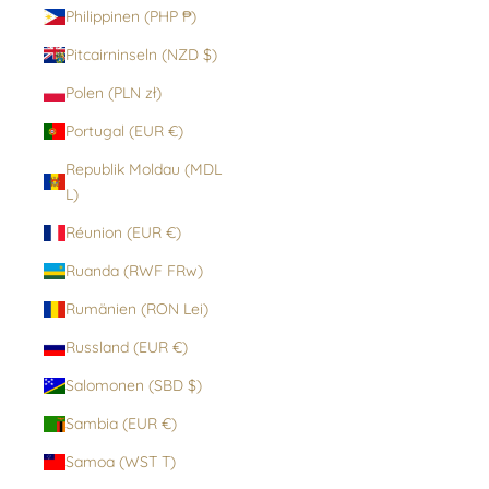
Philippinen (PHP ₱)
Pitcairninseln (NZD $)
Polen (PLN zł)
Portugal (EUR €)
Republik Moldau (MDL
L)
Réunion (EUR €)
Ruanda (RWF FRw)
Rumänien (RON Lei)
Russland (EUR €)
Salomonen (SBD $)
Sambia (EUR €)
Samoa (WST T)