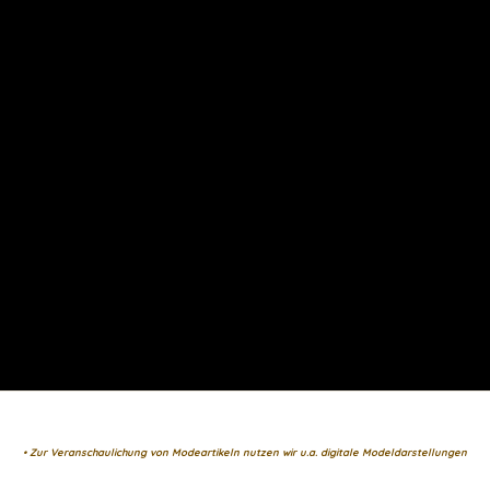
• Zur Veranschaulichung von Modeartikeln nutzen wir u.a. digitale Modeldarstellungen