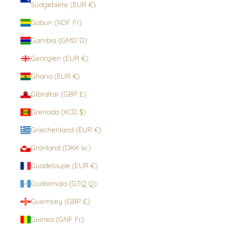
Südgebiete (EUR €)
Gabun (XOF Fr)
Gambia (GMD D)
Georgien (EUR €)
Ghana (EUR €)
Gibraltar (GBP £)
Grenada (XCD $)
Griechenland (EUR €)
Grönland (DKK kr.)
Guadeloupe (EUR €)
Guatemala (GTQ Q)
Guernsey (GBP £)
Guinea (GNF Fr)