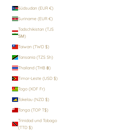
Südsudan (EUR €)
Suriname (EUR €)
Tadschikistan (TJS
ЅМ)
Taiwan (TWD $)
Tansania (TZS Sh)
Thailand (THB ฿)
Timor-Leste (USD $)
Togo (XOF Fr)
Tokelau (NZD $)
Tonga (TOP T$)
Trinidad und Tobago
(TTD $)