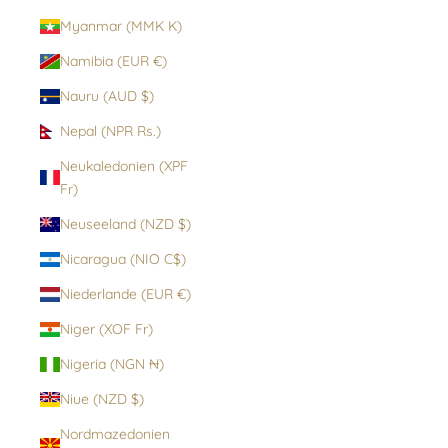
Myanmar (MMK K)
Namibia (EUR €)
Nauru (AUD $)
Nepal (NPR Rs.)
Neukaledonien (XPF
Fr)
Neuseeland (NZD $)
Nicaragua (NIO C$)
Niederlande (EUR €)
Niger (XOF Fr)
Nigeria (NGN ₦)
Niue (NZD $)
Nordmazedonien