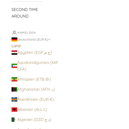
SECOND TIME
AROUND
ANMELDEN
Deutschland (EUR €)
Land
Ägypten (EGP ج.م)
Äquatorialguinea (XAF
CFA)
Äthiopien (ETB Br)
Afghanistan (AFN ؋)
Ålandinseln (EUR €)
Albanien (ALL L)
Algerien (DZD د.ج)