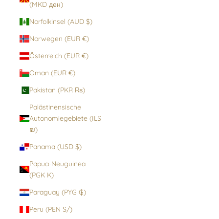
(MKD ден)
Norfolkinsel (AUD $)
Norwegen (EUR €)
Österreich (EUR €)
Oman (EUR €)
Pakistan (PKR ₨)
Palästinensische
Autonomiegebiete (ILS
₪)
Panama (USD $)
Papua-Neuguinea
(PGK K)
Paraguay (PYG ₲)
Peru (PEN S/)