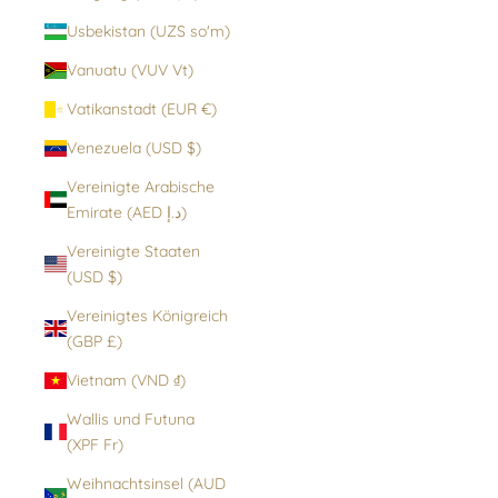
Usbekistan (UZS so'm)
Vanuatu (VUV Vt)
Vatikanstadt (EUR €)
Venezuela (USD $)
Vereinigte Arabische
Emirate (AED د.إ)
Vereinigte Staaten
(USD $)
Vereinigtes Königreich
(GBP £)
Vietnam (VND ₫)
Wallis und Futuna
(XPF Fr)
Weihnachtsinsel (AUD