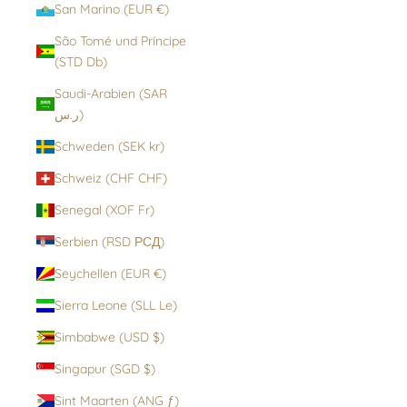
San Marino (EUR €)
São Tomé und Príncipe
(STD Db)
Saudi-Arabien (SAR
ر.س)
Schweden (SEK kr)
Schweiz (CHF CHF)
Senegal (XOF Fr)
Serbien (RSD РСД)
Seychellen (EUR €)
Sierra Leone (SLL Le)
Simbabwe (USD $)
Singapur (SGD $)
Sint Maarten (ANG ƒ)