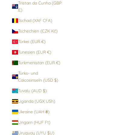
Tristan da Cunha (GBP
£)
Tschad (XAF CFA)
Tschechien (CZK Kč)
Türkei (EUR €)
Tunesien (EUR €)
Turkmenistan (EUR €)
Turks- und
Caicosinseln (USD $)
Tuvalu (AUD $)
Uganda (UGX USh)
Ukraine (UAH ₴)
Ungarn (HUF Ft)
Uruguay (UYU $U)