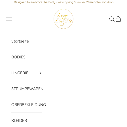
Zum Inhalt springen
Designed to embrace the body - new Spring Summer 2026 Collection drop
Luxus loves Lingerie
Menü
Suchen
Waren
Startseite
BODIES
LINGERIE
STRUMPFWAREN
OBERBEKLEIDUNG
KLEIDER