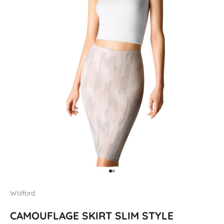
Gehe zu Element 1
Gehe zu Element 2
Wolford
CAMOUFLAGE SKIRT SLIM STYLE