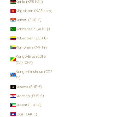
Kenia (KES KSh)
Kirgisistan (KGS som)
Kiribati (EUR €)
Kokosinseln (AUD $)
Kolumbien (EUR €)
Komoren (KMF Fr)
Kongo-Brazzaville
(XAF CFA)
Kongo-Kinshasa (CDF
Fr)
Kosovo (EUR €)
Kroatien (EUR €)
Kuwait (EUR €)
Laos (LAK ₭)