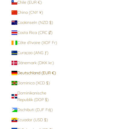
Chile (EUR €)
China (CNY ¥)
Cookinseln (NZD $)
Costa Rica (CRC ₡)
Côte d’Ivoire (XOF Fr)
Curaçao (ANG ƒ)
Dänemark (DKK kr.)
Deutschland (EUR €)
Dominica (XCD $)
Dominikanische
Republik (DOP $)
Dschibuti (DJF Fdj)
Ecuador (USD $)