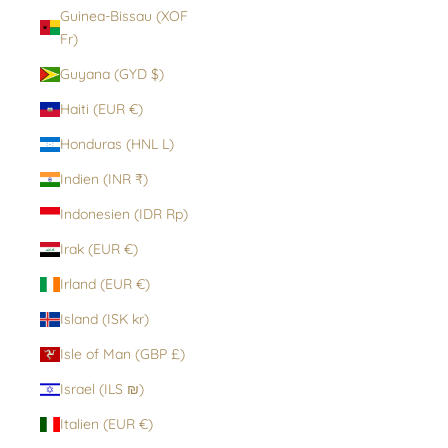
Guinea-Bissau (XOF
Fr)
Guyana (GYD $)
Haiti (EUR €)
Honduras (HNL L)
Indien (INR ₹)
Indonesien (IDR Rp)
Irak (EUR €)
Irland (EUR €)
Island (ISK kr)
Isle of Man (GBP £)
Israel (ILS ₪)
Italien (EUR €)