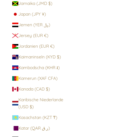
Jamaika (JMD $)
Japan (JPY ¥)
Jemen (YER ﷼)
Jersey (EUR €)
Jordanien (EUR €)
Kaimaninseln (KYD $)
Kambodscha (KHR ៛)
Kamerun (XAF CFA)
Kanada (CAD $)
Karibische Niederlande
(USD $)
Kasachstan (KZT ₸)
Katar (QAR ر.ق)