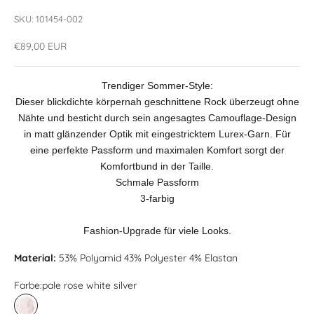
SKU: 101454-002
Angebot
€89,00 EUR
Trendiger Sommer-Style:
Dieser blickdichte körpernah geschnittene Rock überzeugt ohne
Nähte und besticht durch sein angesagtes Camouflage-Design
in matt glänzender Optik mit eingestricktem Lurex-Garn. Für
eine perfekte Passform und maximalen Komfort sorgt der
Komfortbund in der Taille.
Schmale Passform
3-farbig
Fashion-Upgrade für viele Looks.
Material:
53% Polyamid 43% Polyester 4% Elastan
Farbe:
pale rose white silver
pale rose white silver