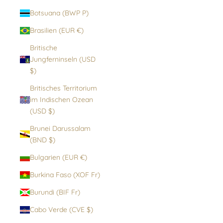
Botsuana (BWP P)
Brasilien (EUR €)
Britische
Jungferninseln (USD
$)
Britisches Territorium
im Indischen Ozean
(USD $)
Brunei Darussalam
(BND $)
Bulgarien (EUR €)
Burkina Faso (XOF Fr)
Burundi (BIF Fr)
Cabo Verde (CVE $)