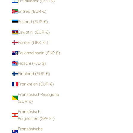
El Salvador (USD $)
Eritrea (EUR €)
Estland (EUR €)
Eswatini (EUR €)
Färöer (DKK kr.)
Falklandinseln (FKP £)
Fidschi (FJD $)
Finnland (EUR €)
Frankreich (EUR €)
Französisch-Guayana
(EUR €)
Französisch-
Polynesien (XPF Fr)
Französische