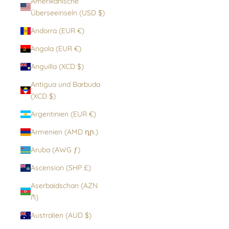
Amerikanische
Überseeinseln (USD $)
Andorra (EUR €)
Angola (EUR €)
Anguilla (XCD $)
Antigua und Barbuda
(XCD $)
Argentinien (EUR €)
Armenien (AMD դր.)
Aruba (AWG ƒ)
Ascension (SHP £)
Aserbaidschan (AZN
₼)
Australien (AUD $)