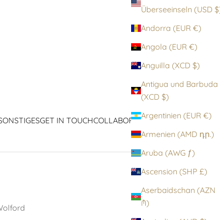
Überseeinseln (
Andorra (EUR €)
Angola (EUR €)
Anguilla (XCD $)
Antigua und Barbuda
(XCD $)
Argentinien (EUR €)
SONSTIGES
GET IN TOUCH
COLLABORATIONEN
ICONS
Armenien (AMD դր.)
Aruba (AWG ƒ)
Ascension (SHP £)
Aserbaidschan (AZN
₼)
olford