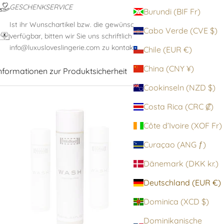
GESCHENKSERVICE
Burundi (BIF Fr)
Ist ihr Wunschartikel bzw. die gewünschte Größe nicht
Cabo Verde (CVE $)
verfügbar, bitten wir Sie uns schriftlich unter:
info@luxusloveslingerie.com zu kontaktieren
Chile (EUR €)
China (CNY ¥)
nformationen zur Produktsicherheit
Cookinseln (NZD $)
Costa Rica (CRC ₡)
Côte d’Ivoire (XOF Fr)
Curaçao (ANG ƒ)
Dänemark (DKK kr.)
Deutschland (EUR €)
Dominica (XCD $)
Dominikanische