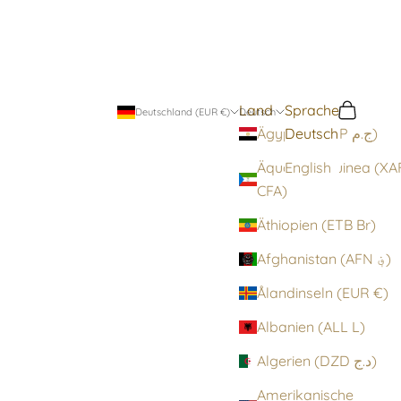
Land
Sprache
Suchen
Warenko
Deutschland (EUR €)
Deutsch
Deutsch
Ägypten (EGP ج.م)
Äquatorialguinea (XA
English
CFA)
Äthiopien (ETB Br)
Afghanistan (AFN ؋)
Ålandinseln (EUR €)
Albanien (ALL L)
Algerien (DZD د.ج)
Amerikanische