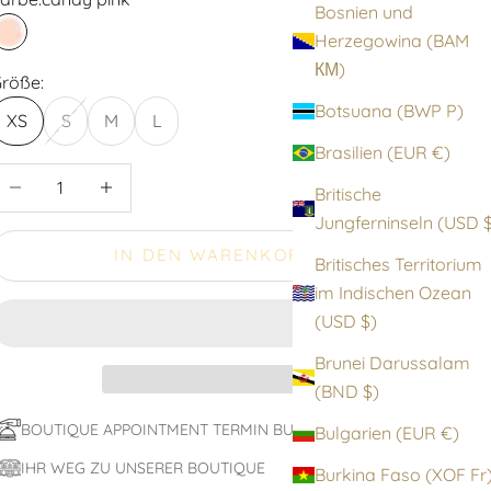
Bosnien und
Herzegowina (BAM
candy pink
КМ)
röße:
Botsuana (BWP P)
XS
S
M
L
Brasilien (EUR €)
nzahl verringern
Anzahl erhöhen
Britische
Jungfernin
IN DEN WARENKORB
Britisches Territorium
im Indischen Ozean
(USD $)
Brunei Darussalam
(BND $)
BOUTIQUE APPOINTMENT TERMIN BUCHEN
Bulgarien (EUR €)
IHR WEG ZU UNSERER BOUTIQUE
Burkina Faso (XOF F