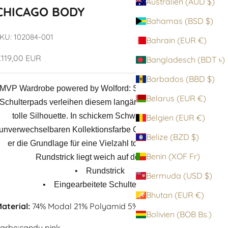
Australien (AUD $)
CHICAGO BODY
Bahamas (BSD $)
KU: 102084-001
Bahrain (EUR €)
ngebot
119,00 EUR
Bangladesch (BDT ৳)
Barbados (BBD $)
MVP Wardrobe powered by Wolford: Strukturierter Body
Belarus (EUR €)
Schulterpads verleihen diesem langärmligen Body eine
tolle Silhouette. In schickem Schwarz oder in der
Belgien (EUR €)
unverwechselbaren Kollektionsfarbe Candy Rosa bildet
Belize (BZD $)
er die Grundlage für eine Vielzahl toller Looks. Das
Benin (XOF Fr)
Rundstrick liegt weich auf der Haut.
• Rundstrick
Bermuda (USD $)
• Eingearbeitete Schulterpads
Bhutan (EUR €)
aterial:
74% Modal 21% Polyamid 5% Elastan
Bolivien (BOB Bs.)
arbe:
candy pink