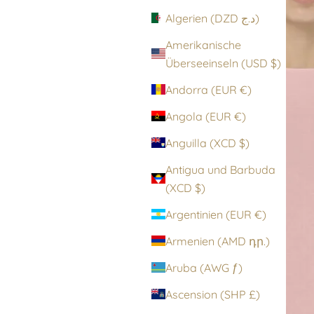
Algerien (DZD د.ج)
Amerikanische
Überseeinseln (USD $)
Andorra (EUR €)
Angola (EUR €)
Anguilla (XCD $)
Antigua und Barbuda
(XCD $)
Argentinien (EUR €)
Armenien (AMD դր.)
Aruba (AWG ƒ)
Ascension (SHP £)