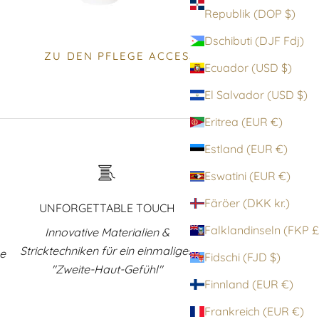
Republik (DOP $)
Dschibuti (DJF Fdj)
ZU DEN PFLEGE ACCESSOIRES
Ecuador (USD $)
El Salvador (USD $)
Eritrea (EUR €)
Estland (EUR €)
Eswatini (EUR €)
Färöer (DKK kr.)
UNFORGETTABLE TOUCH
Falklandinsel
Innovative Materialien &
Stricktechniken für ein einmaliges
ne
Fidschi (FJD $)
"Zweite-Haut-Gefühl"
Finnland (EUR €)
Frankreich (EUR €)