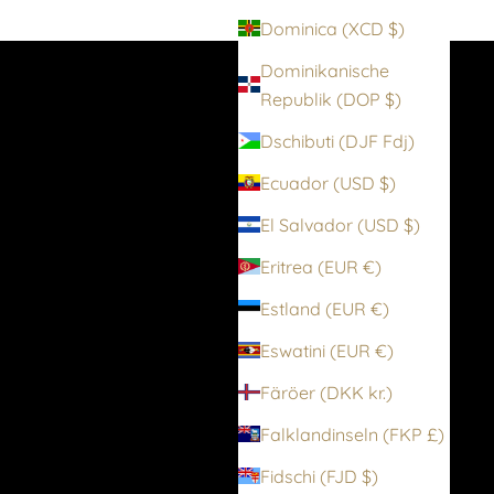
Dominica (XCD $)
Dominikanische
Republik (DOP $)
Dschibuti (DJF Fdj)
Ecuador (USD $)
El Salvador (USD $)
Eritrea (EUR €)
Estland (EUR €)
Eswatini (EUR €)
Färöer (DKK kr.)
Falklandinseln (FKP £)
Fidschi (FJD $)