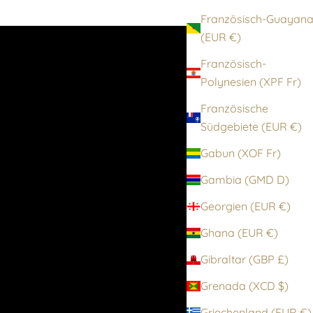
Französisch-Guayan
(EUR €)
Französisch-
Polynesien (XPF Fr)
Französische
Südgebiete (EUR €)
Gabun (XOF Fr)
Gambia (GMD D)
Georgien (EUR €)
Ghana (EUR €)
Gibraltar (GBP £)
Grenada (XCD $)
Griechenland (EUR €)