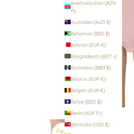
Aserbaidschan (AZN
₼)
Australien (AUD $)
Bahamas (BSD $)
Bahrain (EUR €)
Bangladesch (BDT ৳)
Barbados (BBD $)
Belarus (EUR €)
Belgien (EUR €)
Belize (BZD $)
Benin (XOF Fr)
Bermuda (USD $)