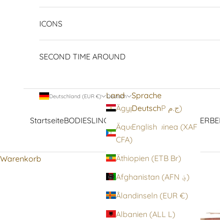
ICONS
SECOND TIME AROUND
Land
Sprache
Deutschland (EUR €)
Deutsch
Deutsch
Ägypten (EGP ج.م)
Startseite
BODIES
LINGERIE
STRUMPFWAREN
OBERBE
Äquatorialguinea (XAF
English
CFA)
Äthiopien (ETB Br)
Warenkorb
Afghanistan (AFN ؋)
Ålandinseln (EUR €)
Albanien (ALL L)