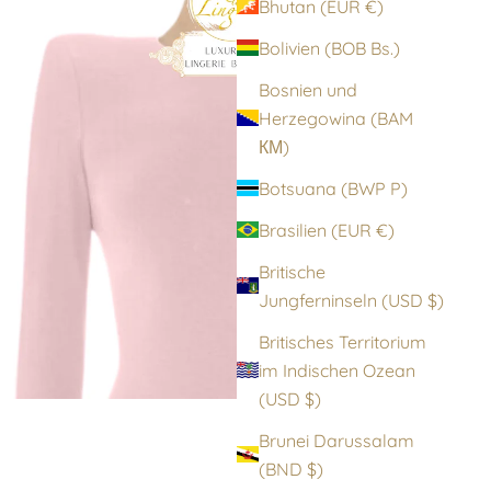
Bhutan (EUR €)
Bolivien (BOB Bs.)
Bosnien und
Herzegowina (BAM
КМ)
Botsuana (BWP P)
Brasilien (EUR €)
Britische
Jungferninseln (USD $)
Britisches Territorium
im Indischen Ozean
(USD $)
Brunei Darussalam
(BND $)