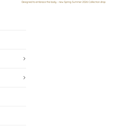
Designed to embrace the body - new Spring Summer 2026 Collection drop