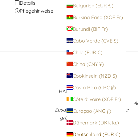
Details
Bulgarien (EUR €)
Pflegehinweise
Burkina Faso (XOF Fr)
Burundi (BIF Fr)
Cabo Verde (CVE $)
Chile (EUR €)
China (CNY ¥)
Cookinseln (NZD $)
Costa Rica (CRC ₡)
HANDVERLESENE AUSWAHL
Côte d’Ivoire (XOF Fr)
In einzigartiger
A
Zusammenstellung zu einem der
Curaçao (ANG ƒ)
größten Wolford Sortimente
Dänemark (DKK kr.)
weltweit
Deutschland (EUR €)