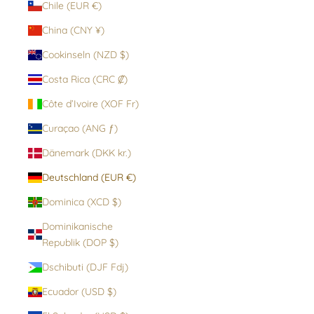
Chile (EUR €)
China (CNY ¥)
Cookinseln (NZD $)
Costa Rica (CRC ₡)
Côte d’Ivoire (XOF Fr)
Curaçao (ANG ƒ)
Dänemark (DKK kr.)
Deutschland (EUR €)
Dominica (XCD $)
Dominikanische
Republik (DOP $)
Dschibuti (DJF Fdj)
Ecuador (USD $)