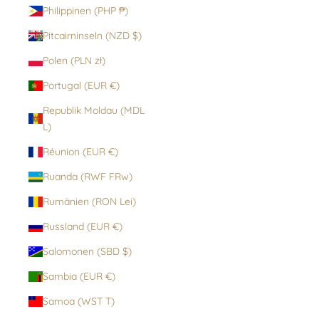
Philippinen (PHP ₱)
Pitcairninseln (NZD $)
Polen (PLN zł)
Portugal (EUR €)
Republik Moldau (MDL
L)
Réunion (EUR €)
Ruanda (RWF FRw)
Rumänien (RON Lei)
Russland (EUR €)
Salomonen (SBD $)
Sambia (EUR €)
Samoa (WST T)