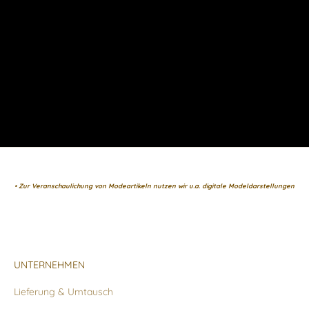
• Zur Veranschaulichung von Modeartikeln nutzen wir u.a. digitale Modeldarstellungen
UNTERNEHMEN
Lieferung & Umtausch