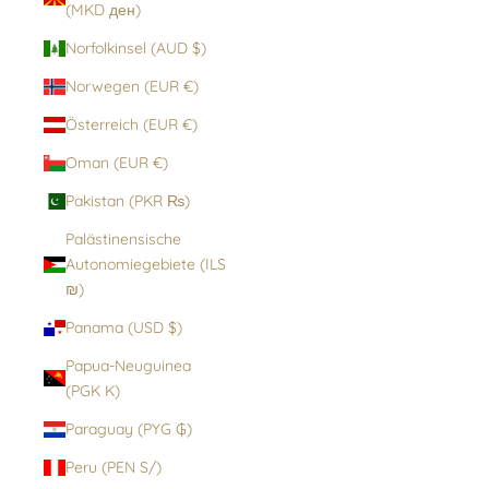
(MKD ден)
Norfolkinsel (AUD $)
Norwegen (EUR €)
Österreich (EUR €)
Oman (EUR €)
Pakistan (PKR ₨)
Palästinensische
Autonomiegebiete (ILS
₪)
Panama (USD $)
Papua-Neuguinea
(PGK K)
Paraguay (PYG ₲)
Peru (PEN S/)