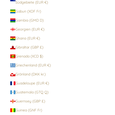
Südgebiete (EUR €)
Gabun (XOF Fr)
Gambia (GMD D)
Georgien (EUR €)
Ghana (EUR €)
Gibraltar (GBP £)
Grenada (XCD $)
Griechenland (EUR €)
Grönland (DKK kr.)
Guadeloupe (EUR €)
Guatemala (GTQ Q)
Guernsey (GBP £)
Guinea (GNF Fr)