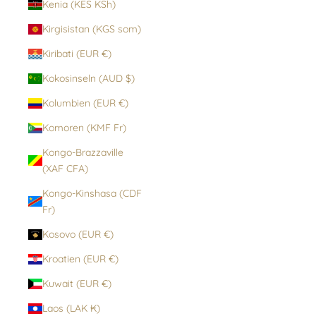
Kenia (KES KSh)
Kirgisistan (KGS som)
Kiribati (EUR €)
Kokosinseln (AUD $)
Kolumbien (EUR €)
Komoren (KMF Fr)
Kongo-Brazzaville
(XAF CFA)
Kongo-Kinshasa (CDF
Fr)
Kosovo (EUR €)
Kroatien (EUR €)
Kuwait (EUR €)
Laos (LAK ₭)