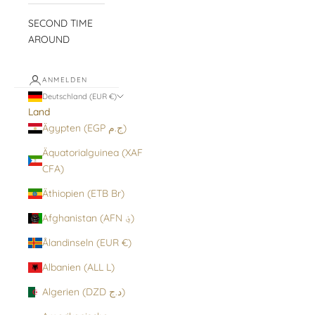
SECOND TIME
AROUND
ANMELDEN
Deutschland (EUR €)
Land
Ägypten (EGP ج.م)
Äquatorialguinea (XAF
CFA)
Äthiopien (ETB Br)
Afghanistan (AFN ؋)
Ålandinseln (EUR €)
Albanien (ALL L)
Algerien (DZD د.ج)