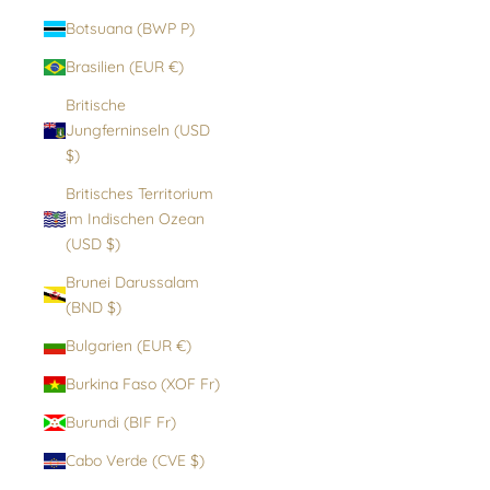
Botsuana (BWP P)
Brasilien (EUR €)
Britische
Jungferninseln (USD
$)
Britisches Territorium
im Indischen Ozean
(USD $)
Brunei Darussalam
(BND $)
Bulgarien (EUR €)
Burkina Faso (XOF Fr)
Burundi (BIF Fr)
Cabo Verde (CVE $)