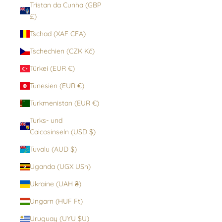
Tristan da Cunha (GBP
£)
Tschad (XAF CFA)
Tschechien (CZK Kč)
Türkei (EUR €)
Tunesien (EUR €)
Turkmenistan (EUR €)
Turks- und
Caicosinseln (USD $)
Tuvalu (AUD $)
Uganda (UGX USh)
Ukraine (UAH ₴)
Ungarn (HUF Ft)
Uruguay (UYU $U)