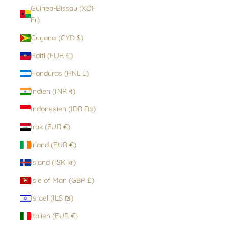
Guinea-Bissau (XOF
Fr)
Guyana (GYD $)
Haiti (EUR €)
Honduras (HNL L)
Indien (INR ₹)
Indonesien (IDR Rp)
Irak (EUR €)
Irland (EUR €)
Island (ISK kr)
Isle of Man (GBP £)
Israel (ILS ₪)
Italien (EUR €)