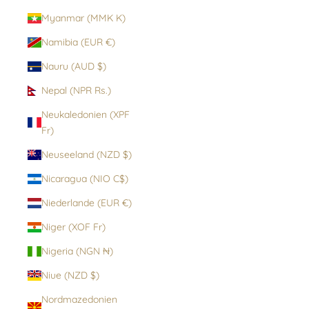
Myanmar (MMK K)
Namibia (EUR €)
Nauru (AUD $)
Nepal (NPR Rs.)
Neukaledonien (XPF
Fr)
Neuseeland (NZD $)
Nicaragua (NIO C$)
Niederlande (EUR €)
Niger (XOF Fr)
Nigeria (NGN ₦)
Niue (NZD $)
Nordmazedonien