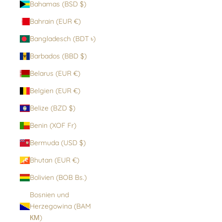
Bahamas (BSD $)
Bahrain (EUR €)
Bangladesch (BDT ৳)
Barbados (BBD $)
Belarus (EUR €)
Belgien (EUR €)
Belize (BZD $)
Benin (XOF Fr)
Bermuda (USD $)
Bhutan (EUR €)
Bolivien (BOB Bs.)
Bosnien und
Herzegowina (BAM
КМ)