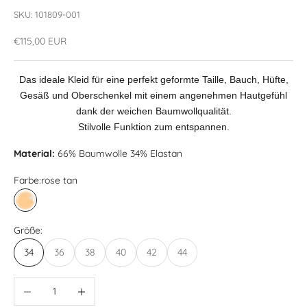
SKU: 101809-001
Angebot
€115,00 EUR
Das ideale Kleid für eine perfekt geformte Taille, Bauch, Hüfte,
Gesäß und Oberschenkel mit einem angenehmen Hautgefühl
dank der weichen Baumwollqualität.
Stilvolle Funktion zum entspannen.
Material:
66% Baumwolle 34% Elastan
Farbe:
rose tan
rose tan
Größe:
34
36
38
40
42
44
Anzahl verringern
Anzahl erhöhen