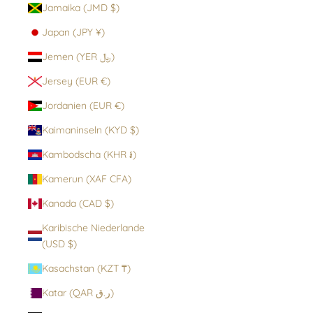
Jamaika (JMD $)
Japan (JPY ¥)
Jemen (YER ﷼)
Jersey (EUR €)
Jordanien (EUR €)
Kaimaninseln (KYD $)
Kambodscha (KHR ៛)
Kamerun (XAF CFA)
Kanada (CAD $)
Karibische Niederlande
(USD $)
Kasachstan (KZT ₸)
Katar (QAR ر.ق)