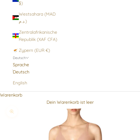
$)
Westsahara (MAD
د.م.)
Zentralafrikanische
Republik (XAF CFA)
Zypern (EUR €)
Deutsch
Sprache
Deutsch
English
Warenkorb
Dein Warenkorb ist leer
Bild vergrößern