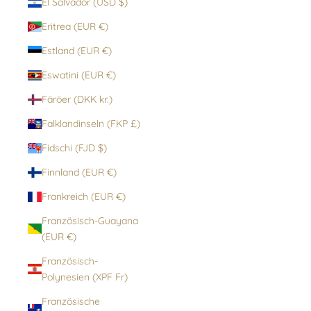
El Salvador (USD $)
Eritrea (EUR €)
Estland (EUR €)
Eswatini (EUR €)
Färöer (DKK kr.)
Falklandinseln (FKP £)
Fidschi (FJD $)
Finnland (EUR €)
Frankreich (EUR €)
Französisch-Guayana
(EUR €)
Französisch-
Polynesien (XPF Fr)
Französische