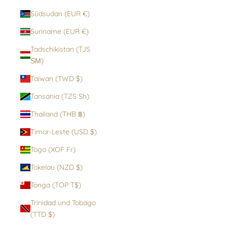
Südsudan (EUR €)
Suriname (EUR €)
Tadschikistan (TJS
ЅМ)
Taiwan (TWD $)
Tansania (TZS Sh)
Thailand (THB ฿)
Timor-Leste (USD $)
Togo (XOF Fr)
Tokelau (NZD $)
Tonga (TOP T$)
Trinidad und Tobago
(TTD $)