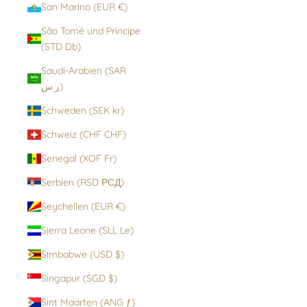
San Marino (EUR €)
São Tomé und Príncipe
(STD Db)
Saudi-Arabien (SAR
ر.س)
Schweden (SEK kr)
Schweiz (CHF CHF)
Senegal (XOF Fr)
Serbien (RSD РСД)
Seychellen (EUR €)
Sierra Leone (SLL Le)
Simbabwe (USD $)
Singapur (SGD $)
Sint Maarten (ANG ƒ)