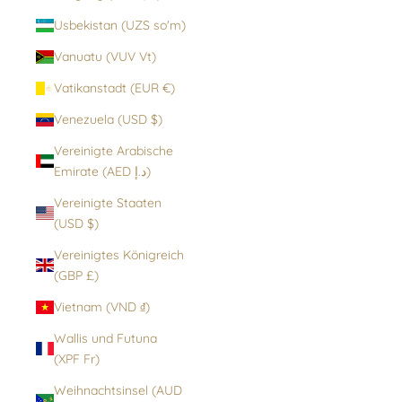
Usbekistan (UZS so'm)
Vanuatu (VUV Vt)
Vatikanstadt (EUR €)
Venezuela (USD $)
Vereinigte Arabische
Emirate (AED د.إ)
Vereinigte Staaten
(USD $)
Vereinigtes Königreich
(GBP £)
Vietnam (VND ₫)
Wallis und Futuna
(XPF Fr)
Weihnachtsinsel (AUD