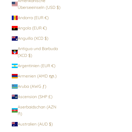
Amerikanische
Überseeinseln (USD $)
Andorra (EUR €)
Angola (EUR €)
Anguilla (XCD $)
Antigua und Barbuda
(XCD $)
Argentinien (EUR €)
Armenien (AMD դր.)
Aruba (AWG ƒ)
Ascension (SHP £)
Aserbaidschan (AZN
₼)
Australien (AUD $)