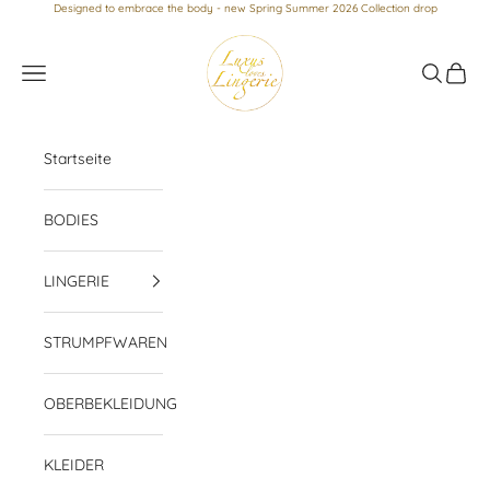
Zum Inhalt springen
Designed to embrace the body - new Spring Summer 2026 Collection drop
Luxus loves Lingerie
Menü
Suchen
Waren
Startseite
BODIES
LINGERIE
STRUMPFWAREN
OBERBEKLEIDUNG
KLEIDER