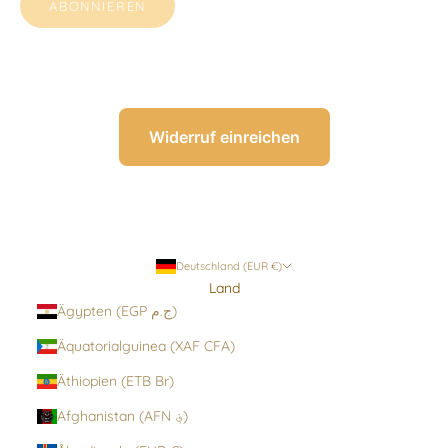
ABONNIEREN
Widerruf einreichen
Deutschland (EUR €)
Land
Ägypten (EGP ج.م)
Äquatorialguinea (XAF CFA)
Äthiopien (ETB Br)
Afghanistan (AFN ؋)