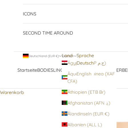
ICONS
SECOND TIME AROUND
Land
Sprache
Deutschland (EUR €)
Deutsch
Deutsch
Ägypten (EGP ج.م)
Startseite
BODIES
LINGERIE
STRUMPFWAREN
OBERBE
Äquatorialguinea (XAF
English
CFA)
Äthiopien (ETB Br)
Warenkorb
Afghanistan (AFN ؋)
Ålandinseln (EUR €)
Albanien (ALL L)