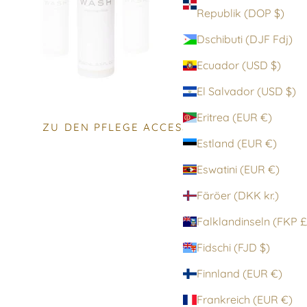
Republik (DOP $)
Dschibuti (DJF Fdj)
Ecuador (USD $)
El Salvador (USD $)
Eritrea (EUR €)
ZU DEN PFLEGE ACCESSOIRES
Estland (EUR €)
Eswatini (EUR €)
Färöer (DKK kr.)
Falklandinsel
Fidschi (FJD $)
Finnland (EUR €)
Frankreich (EUR €)