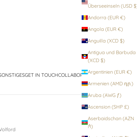
Überseeinseln (
Andorra (EUR €)
Angola (EUR €)
Anguilla (XCD $)
Antigua und Barbuda
(XCD $)
Argentinien (EUR €)
SONSTIGES
GET IN TOUCH
COLLABORATIONEN
ICONS
Armenien (AMD դր.)
Aruba (AWG ƒ)
Ascension (SHP £)
Aserbaidschan (AZN
₼)
olford