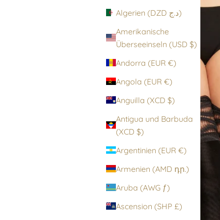
Algerien (DZD د.ج)
Amerikanische
Überseeinseln (USD $)
Andorra (EUR €)
Angola (EUR €)
Anguilla (XCD $)
Antigua und Barbuda
(XCD $)
Argentinien (EUR €)
Armenien (AMD դր.)
Aruba (AWG ƒ)
Ascension (SHP £)