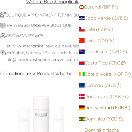
Weitere Bezahlmöglichkeiten
Burundi (BIF Fr)
BOUTIQUE APPOINTMENT TERMIN BUCHEN
Cabo Verde (CVE $)
IHR WEG ZU UNSERER BOUTIQUE
Chile (EUR €)
GESCHENKSERVICE
China (CNY ¥)
Ist ihr Wunschartikel bzw. die gewünschte Größe nicht
Cookinseln (NZD $)
verfügbar, bitten wir Sie uns schriftlich unter:
info@luxusloveslingerie.com zu kontaktieren
Costa Rica (CRC ₡)
nformationen zur Produktsicherheit
Côte d’Ivoire (XOF Fr)
Curaçao (ANG ƒ)
Dänemark (DKK kr.)
Deutschland (EUR €)
Dominica (XCD $)
Dominikanische