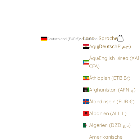
Land
Sprache
Suchen
Warenko
Deutschland (EUR €)
Deutsch
Deutsch
Ägypten (EGP ج.م)
Äquatorialguinea (XA
English
CFA)
Äthiopien (ETB Br)
Afghanistan (AFN ؋)
Ålandinseln (EUR €)
Albanien (ALL L)
Algerien (DZD د.ج)
Amerikanische