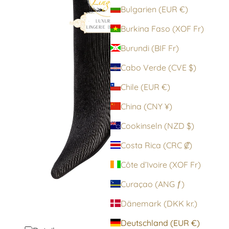
Bulgarien (EUR €)
Burkina Faso (XOF Fr)
Burundi (BIF Fr)
Cabo Verde (CVE $)
Chile (EUR €)
China (CNY ¥)
Cookinseln (NZD $)
Costa Rica (CRC ₡)
Côte d’Ivoire (XOF Fr)
Curaçao (ANG ƒ)
Dänemark (DKK kr.)
Deutschland (EUR €)