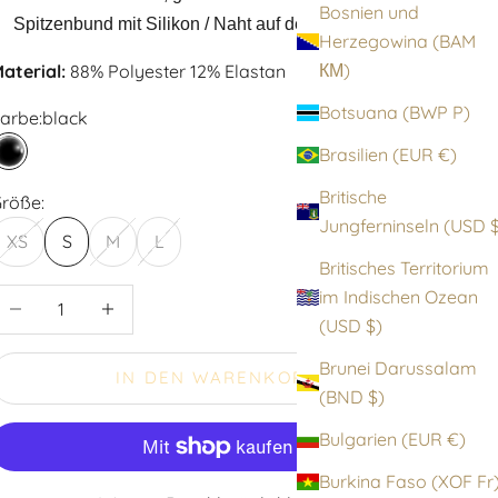
Bosnien und
Spitzenbund mit Silikon / Naht auf der Beinrückseite
Herzegowina (BAM
КМ)
aterial:
88% Polyester 12% Elastan
Botsuana (BWP P)
arbe:
black
Brasilien (EUR €)
black
Britische
röße:
Jungfernin
XS
S
M
L
Britisches Territorium
im Indischen Ozean
nzahl verringern
Anzahl erhöhen
(USD $)
Brunei Darussalam
IN DEN WARENKORB
(BND $)
Bulgarien (EUR €)
Burkina Faso (XOF F