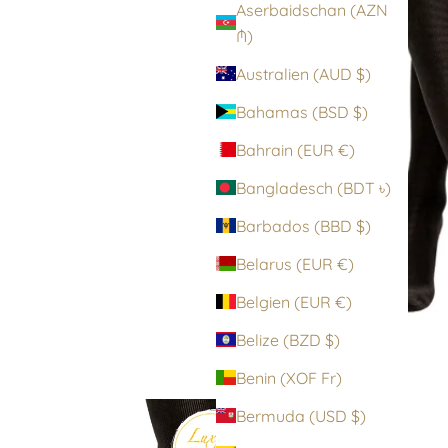
Aserbaidschan (AZN
₼)
Australien (AUD $)
Bahamas (BSD $)
Bahrain (EUR €)
Bangladesch (BDT ৳)
Barbados (BBD $)
Belarus (EUR €)
Belgien (EUR €)
Belize (BZD $)
Benin (XOF Fr)
Bermuda (USD $)