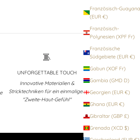
Französisch-Guayan
(EUR €)
Französisch-
Polynesien (XPF Fr)
Französische
Südgebiete (EUR €)
Gabun (XOF Fr)
UNFORGETTABLE TOUCH
Gambia (GMD D)
Innovative Materialien &
Stricktechniken für ein einmaliges
Georgien (EUR €)
ne
"Zweite-Haut-Gefühl"
Ghana (EUR €)
Gibraltar (GBP £)
Grenada (XCD $)
Griechenland (EUR €)