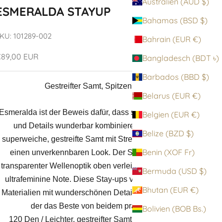
Australien (AUD $)
ESMERALDA STAYUP
Bahamas (BSD $)
KU: 101289-002
Bahrain (EUR €)
ngebot
89,00 EUR
Bangladesch (BDT ৳)
Barbados (BBD $)
Gestreifter Samt, Spitzenbund
Belarus (EUR €)
Esmeralda ist der Beweis dafür, dass sich Funktionalität
Belgien (EUR €)
und Details wunderbar kombinieren lassen. Der
Belize (BZD $)
superweiche, gestreifte Samt mit Stretchanteil sorgt für
Benin (XOF Fr)
einen unverkennbaren Look. Der Spitzenbund mit
transparenter Wellenoptik oben verleiht dem Style eine
Bermuda (USD $)
ultrafeminine Note. Diese Stay-ups vereinen zeitlose
Bhutan (EUR €)
Materialien mit wunderschönen Details für einen Look,
der das Beste von beidem präsentiert.
Bolivien (BOB Bs.)
120 Den / Leichter, gestreifter Samt / Hochwertiger