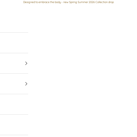
Designed to embrace the body - new Spring Summer 2026 Collection drop