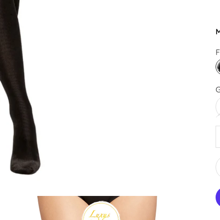
M
F
G
A