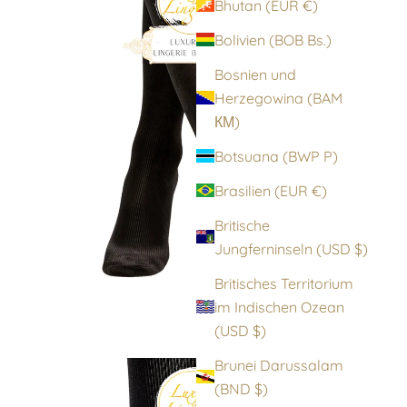
Bhutan (EUR €)
Bolivien (BOB Bs.)
Bosnien und
Herzegowina (BAM
КМ)
Botsuana (BWP P)
Brasilien (EUR €)
Britische
Jungferninseln (USD $)
Britisches Territorium
im Indischen Ozean
(USD $)
Brunei Darussalam
(BND $)