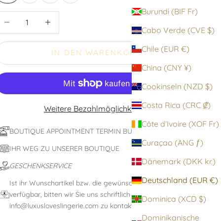
Burundi (BIF Fr)
nzahl verringern
Anzahl erhöhen
Cabo Verde (CVE $)
Chile (EUR €)
IN DEN WARENKORB
China (CNY ¥)
Cookinseln (NZD $)
Costa Rica (CRC ₡)
Weitere Bezahlmöglichkeiten
Côte d’Ivoire (XOF Fr)
BOUTIQUE APPOINTMENT TERMIN BUCHEN
Curaçao (ANG ƒ)
IHR WEG ZU UNSERER BOUTIQUE
Dänemark (DKK kr.)
GESCHENKSERVICE
Deutschland (EUR €)
Ist ihr Wunschartikel bzw. die gewünschte Größe nicht
verfügbar, bitten wir Sie uns schriftlich unter:
Dominica (XCD $)
info@luxusloveslingerie.com zu kontaktieren
Dominikanische