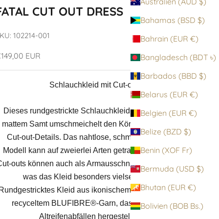
Australien (AUD $)
FATAL CUT OUT DRESS
Bahamas (BSD $)
KU: 102214-001
Bahrain (EUR €)
ngebot
149,00 EUR
Bangladesch (BDT ৳)
Barbados (BBD $)
Schlauchkleid mit Cut-outs
Belarus (EUR €)
Dieses rundgestrickte Schlauchkleid aus ikonischem,
Belgien (EUR €)
mattem Samt umschmeichelt den Körper mit seitlichen
Belize (BZD $)
Cut-out-Details. Das nahtlose, schmal geschnittene
Benin (XOF Fr)
Modell kann auf zweierlei Arten getragen werden: Die
Cut-outs können auch als Armausschnitte gestylt werden,
Bermuda (USD $)
was das Kleid besonders vielseitig macht.
Bhutan (EUR €)
Rundgestricktes Kleid aus ikonischem mattem Samt aus
recyceltem BLUFIBRE®-Garn, das teilweise aus
Bolivien (BOB Bs.)
Altreifenabfällen hergestellt wird.