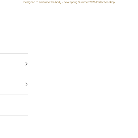
Designed to embrace the body - new Spring Summer 2026 Collection drop