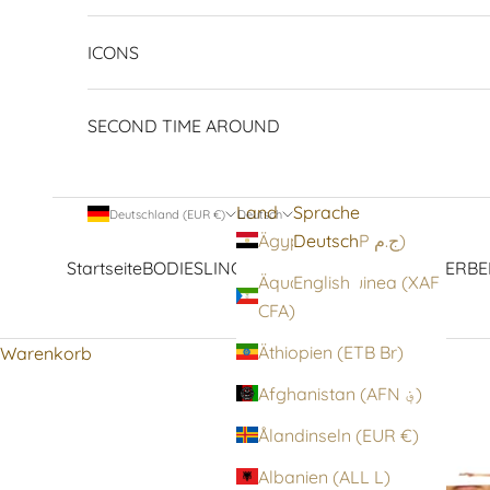
ICONS
SECOND TIME AROUND
Land
Sprache
Deutschland (EUR €)
Deutsch
Deutsch
Ägypten (EGP ج.م)
Startseite
BODIES
LINGERIE
STRUMPFWAREN
OBERBE
Äquatorialguinea (XAF
English
CFA)
Äthiopien (ETB Br)
Warenkorb
Afghanistan (AFN ؋)
Ålandinseln (EUR €)
Albanien (ALL L)