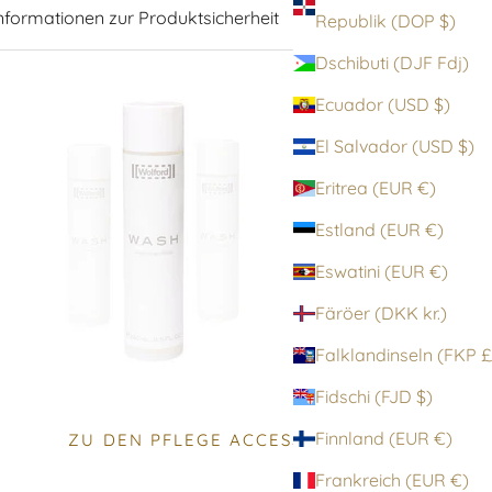
nformationen zur Produktsicherheit
Republik (DOP $)
Dschibuti (DJF Fdj)
Ecuador (USD $)
El Salvador (USD $)
Eritrea (EUR €)
Estland (EUR €)
Eswatini (EUR €)
Färöer (DKK kr.)
Falklandinsel
Fidschi (FJD $)
Finnland (EUR €)
ZU DEN PFLEGE ACCESSOIRES
Frankreich (EUR €)