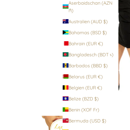
Aserbaidschan (AZN
₼)
Australien (AUD $)
Bahamas (BSD $)
Bahrain (EUR €)
Bangladesch (BDT ৳)
Barbados (BBD $)
Belarus (EUR €)
Belgien (EUR €)
Belize (BZD $)
Benin (XOF Fr)
Bermuda (USD $)