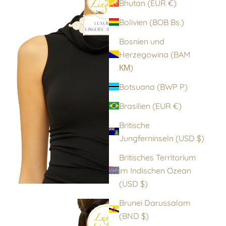
Bhutan (EUR €)
Bolivien (BOB Bs.)
Bosnien und
Herzegowina (BAM
КМ)
Botsuana (BWP P)
Brasilien (EUR €)
Britische
Jungferninseln (USD $)
Britisches Territorium
im Indischen Ozean
(USD $)
Brunei Darussalam
(BND $)