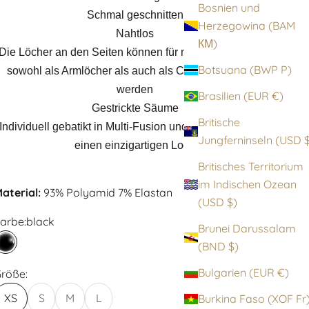
Bosnien und
Schmal geschnitten
Herzegowina (BAM
Nahtlos
КМ)
Die Löcher an den Seiten können für mehr Vielseitigkeit
Botsuana (BWP P)
sowohl als Armlöcher als auch als Cut-outs getragen
werden
Brasilien (EUR €)
Gestrickte Säume
Britische
Individuell gebatikt in Multi-Fusion und Black-Fusion für
Jungfernin
einen einzigartigen Look
Britisches Territorium
im Indischen Ozean
aterial:
93% Polyamid 7% Elastan
(USD $)
arbe:
black
Brunei Darussalam
(BND $)
black
Bulgarien (EUR €)
röße:
XS
S
M
L
Burkina Faso (XOF F