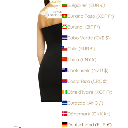
Bulgarien (EUR €)
Burkina Faso (XOF Fr)
Burundi (BIF Fr)
Cabo Verde (CVE $)
Chile (EUR €)
China (CNY ¥)
Cookinseln (NZD $)
Costa Rica (CRC ₡)
Côte d’Ivoire (XOF Fr)
Curaçao (ANG ƒ)
Dänemark (DKK kr.)
Deutschland (EUR €)