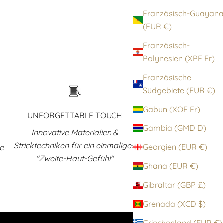
Französisch-Guayan
(EUR €)
Französisch-
Polynesien (XPF Fr)
Französische
Südgebiete (EUR €)
Gabun (XOF Fr)
UNFORGETTABLE TOUCH
Gambia (GMD D)
Innovative Materialien &
Stricktechniken für ein einmaliges
Georgien (EUR €)
ne
"Zweite-Haut-Gefühl"
Ghana (EUR €)
Gibraltar (GBP £)
Grenada (XCD $)
Griechenland (EUR €)