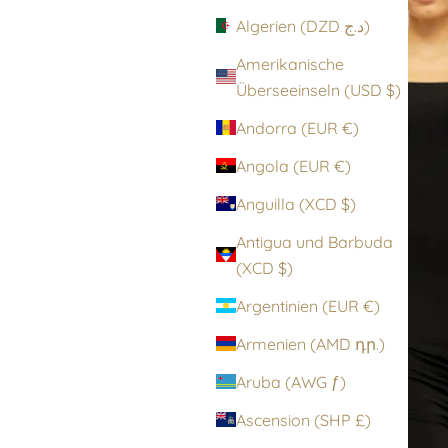
Algerien (DZD د.ج)
Amerikanische
Überseeinseln (USD $)
Andorra (EUR €)
Angola (EUR €)
Anguilla (XCD $)
Antigua und Barbuda
(XCD $)
Argentinien (EUR €)
Armenien (AMD դր.)
Aruba (AWG ƒ)
Ascension (SHP £)