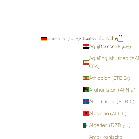
Land
Sprache
Suchen
Warenko
Deutschland (EUR €)
Deutsch
Deutsch
Ägypten (EGP ج.م)
Äquatorialguinea (XA
English
CFA)
Äthiopien (ETB Br)
Afghanistan (AFN ؋)
Ålandinseln (EUR €)
Albanien (ALL L)
Algerien (DZD د.ج)
Amerikanische