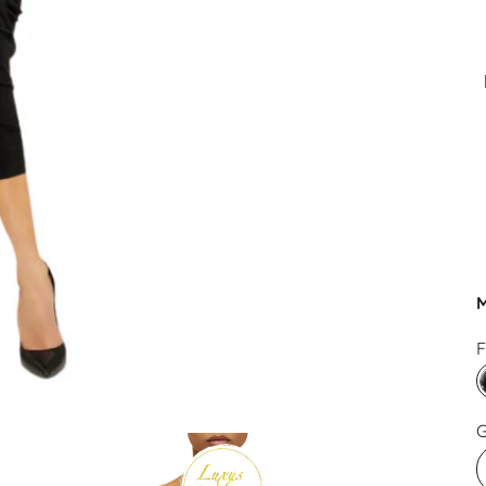
M
F
G