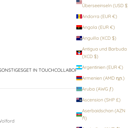
Überseeinseln (
Andorra (EUR €)
Angola (EUR €)
Anguilla (XCD $)
Antigua und Barbuda
(XCD $)
Argentinien (EUR €)
SONSTIGES
GET IN TOUCH
COLLABORATIONEN
ICONS
Armenien (AMD դր.)
Aruba (AWG ƒ)
Ascension (SHP £)
Aserbaidschan (AZN
₼)
olford