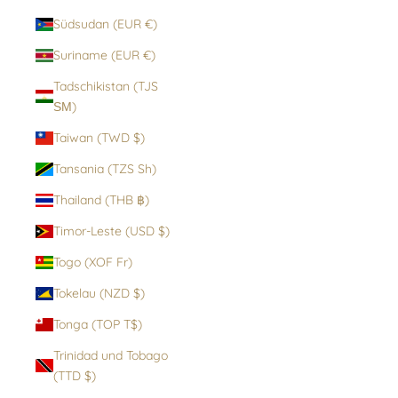
Südsudan (EUR €)
Suriname (EUR €)
Tadschikistan (TJS
ЅМ)
Taiwan (TWD $)
Tansania (TZS Sh)
Thailand (THB ฿)
Timor-Leste (USD $)
Togo (XOF Fr)
Tokelau (NZD $)
Tonga (TOP T$)
Trinidad und Tobago
(TTD $)