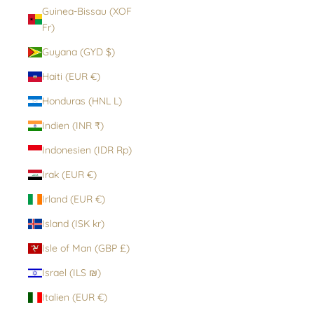
Guinea-Bissau (XOF
Fr)
Guyana (GYD $)
Haiti (EUR €)
Honduras (HNL L)
Indien (INR ₹)
Indonesien (IDR Rp)
Irak (EUR €)
Irland (EUR €)
Island (ISK kr)
Isle of Man (GBP £)
Israel (ILS ₪)
Italien (EUR €)