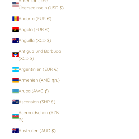
Amerikanische
Überseeinseln (USD $)
Andorra (EUR €)
Angola (EUR €)
Anguilla (XCD $)
Antigua und Barbuda
(XCD $)
Argentinien (EUR €)
Armenien (AMD դր.)
Aruba (AWG ƒ)
Ascension (SHP £)
Aserbaidschan (AZN
₼)
Australien (AUD $)