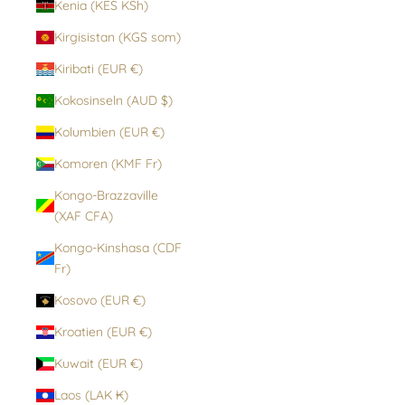
Kenia (KES KSh)
Kirgisistan (KGS som)
Kiribati (EUR €)
Kokosinseln (AUD $)
Kolumbien (EUR €)
Komoren (KMF Fr)
Kongo-Brazzaville
(XAF CFA)
Kongo-Kinshasa (CDF
Fr)
Kosovo (EUR €)
Kroatien (EUR €)
Kuwait (EUR €)
Laos (LAK ₭)