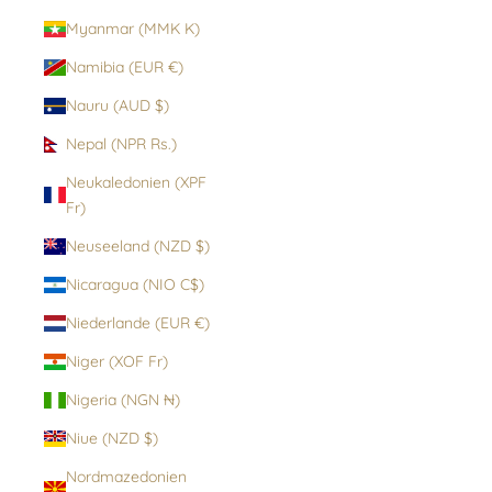
Myanmar (MMK K)
Namibia (EUR €)
Nauru (AUD $)
Nepal (NPR Rs.)
Neukaledonien (XPF
Fr)
Neuseeland (NZD $)
Nicaragua (NIO C$)
Niederlande (EUR €)
Niger (XOF Fr)
Nigeria (NGN ₦)
Niue (NZD $)
Nordmazedonien