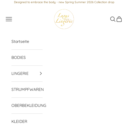
Zum Inhalt springen
Designed to embrace the body - new Spring Summer 2026 Collection drop
Luxus loves Lingerie
Menü
Suchen
Waren
Startseite
BODIES
LINGERIE
STRUMPFWAREN
OBERBEKLEIDUNG
KLEIDER