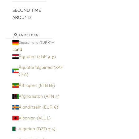
SECOND TIME
AROUND
ANMELDEN
Deutschland (EUR €)
Land
Ägypten (EGP ج.م)
Äquatorialguinea (XAF
CFA)
Äthiopien (ETB Br)
Afghanistan (AFN ؋)
Ålandinseln (EUR €)
Albanien (ALL L)
Algerien (DZD د.ج)