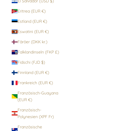
El Salvador (USD $)
Eritrea (EUR €)
Estland (EUR €)
Eswatini (EUR €)
Färöer (DKK kr.)
Falklandinseln (FKP £)
Fidschi (FJD $)
Finnland (EUR €)
Frankreich (EUR €)
Französisch-Guayana
(EUR €)
Französisch-
Polynesien (XPF Fr)
Französische