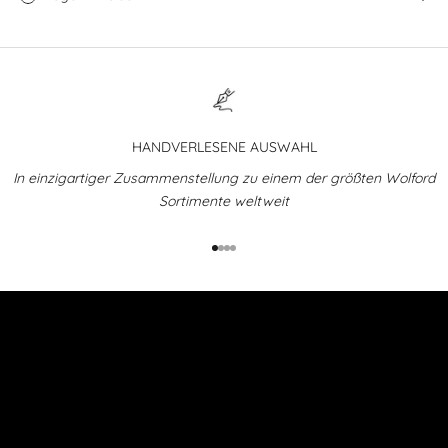
HANDVERLESENE AUSWAHL
In einzigartiger Zusammenstellung zu einem der größten Wolford
Sortimente weltweit
Gehe zu Element 1
Gehe zu Element 2
Gehe zu Element 3
Gehe zu Element 4