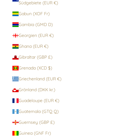
Südgebiete (EUR €)
Gabun (XOF Fr)
Gambia (GMD D)
Georgien (EUR €)
Ghana (EUR €)
Gibraltar (GBP £)
Grenada (XCD $)
Griechenland (EUR €)
Grönland (DKK kr.)
Guadeloupe (EUR €)
Guatemala (GTQ Q)
Guernsey (GBP £)
Guinea (GNF Fr)