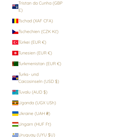
Tristan da Cunha (GBP
£)
Tschad (XAF CFA)
Tschechien (CZK Kč)
Türkei (EUR €)
Tunesien (EUR €)
Turkmenistan (EUR €)
Turks- und
Caicosinseln (USD $)
Tuvalu (AUD $)
Uganda (UGX USh)
Ukraine (UAH ₴)
Ungarn (HUF Ft)
Uruguay (UYU $U)