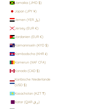
Jamaika (JMD $)
Japan (JPY ¥)
Jemen (YER ﷼)
Jersey (EUR €)
Jordanien (EUR €)
Kaimaninseln (KYD $)
Kambodscha (KHR ៛)
Kamerun (XAF CFA)
Kanada (CAD $)
Karibische Niederlande
(USD $)
Kasachstan (KZT ₸)
Katar (QAR ر.ق)