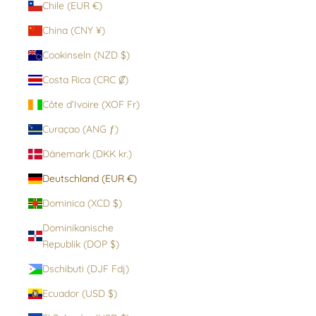
Chile (EUR €)
China (CNY ¥)
Cookinseln (NZD $)
Costa Rica (CRC ₡)
Côte d’Ivoire (XOF Fr)
Curaçao (ANG ƒ)
Dänemark (DKK kr.)
Deutschland (EUR €)
Dominica (XCD $)
Dominikanische
Republik (DOP $)
Dschibuti (DJF Fdj)
Ecuador (USD $)