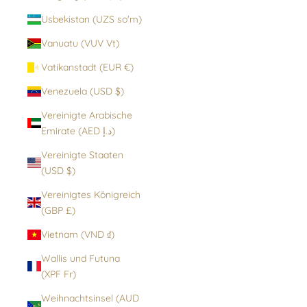
Usbekistan (UZS so'm)
Vanuatu (VUV Vt)
Vatikanstadt (EUR €)
Venezuela (USD $)
Vereinigte Arabische
Emirate (AED د.إ)
Vereinigte Staaten
(USD $)
Vereinigtes Königreich
(GBP £)
Vietnam (VND ₫)
Wallis und Futuna
(XPF Fr)
Weihnachtsinsel (AUD