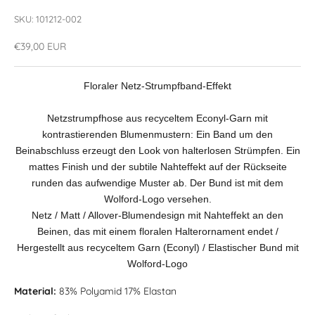
SKU: 101212-002
Angebot
€39,00 EUR
Floraler Netz-Strumpfband-Effekt
Netzstrumpfhose aus recyceltem Econyl-Garn mit
kontrastierenden Blumenmustern: Ein Band um den
Beinabschluss erzeugt den Look von halterlosen Strümpfen. Ein
mattes Finish und der subtile Nahteffekt auf der Rückseite
runden das aufwendige Muster ab. Der Bund ist mit dem
Wolford-Logo versehen.
Netz / Matt / Allover-Blumendesign mit Nahteffekt an den
Beinen, das mit einem floralen Halterornament endet /
Hergestellt aus recyceltem Garn (Econyl) / Elastischer Bund mit
Wolford-Logo
Material:
83% Polyamid 17% Elastan