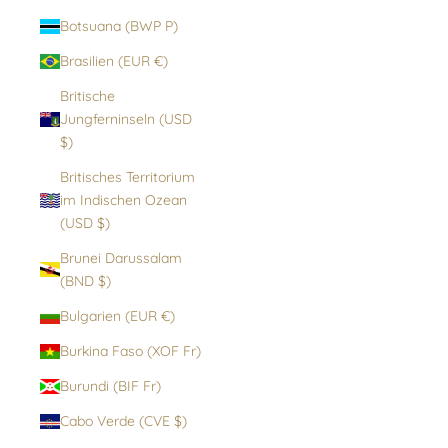
Botsuana (BWP P)
Brasilien (EUR €)
Britische
Jungferninseln (USD
$)
Britisches Territorium
im Indischen Ozean
(USD $)
Brunei Darussalam
(BND $)
Bulgarien (EUR €)
Burkina Faso (XOF Fr)
Burundi (BIF Fr)
Cabo Verde (CVE $)