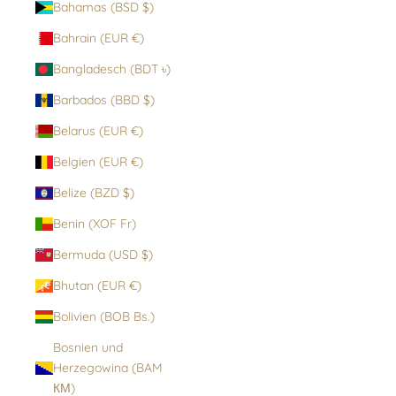
Bahamas (BSD $)
Bahrain (EUR €)
Bangladesch (BDT ৳)
Barbados (BBD $)
Belarus (EUR €)
Belgien (EUR €)
Belize (BZD $)
Benin (XOF Fr)
Bermuda (USD $)
Bhutan (EUR €)
Bolivien (BOB Bs.)
Bosnien und
Herzegowina (BAM
КМ)