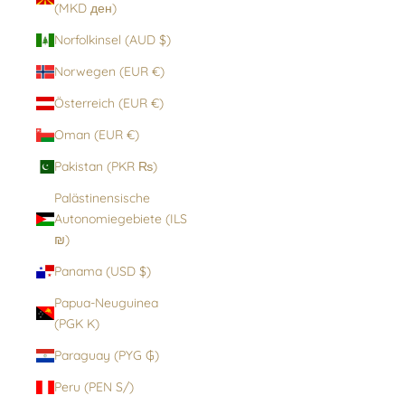
(MKD ден)
Norfolkinsel (AUD $)
Norwegen (EUR €)
Österreich (EUR €)
Oman (EUR €)
Pakistan (PKR ₨)
Palästinensische
Autonomiegebiete (ILS
₪)
Panama (USD $)
Papua-Neuguinea
(PGK K)
Paraguay (PYG ₲)
Peru (PEN S/)