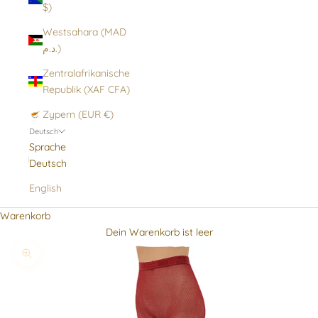
$)
Westsahara (MAD
د.م.)
Zentralafrikanische
Republik (XAF CFA)
Zypern (EUR €)
Deutsch
Sprache
Deutsch
English
Warenkorb
Dein Warenkorb ist leer
Bild vergrößern