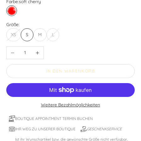
Farbe:
soft cherry
soft cherry
Größe:
XS
S
M
L
Anzahl verringern
Anzahl erhöhen
IN DEN WARENKORB
Weitere Bezahlmöglichkeiten
BOUTIQUE APPOINTMENT TERMIN BUCHEN
IHR WEG ZU UNSERER BOUTIQUE
GESCHENKSERVICE
Ist ihr Wunschartikel bzw. die gewünschte Größe nicht verfügbar,