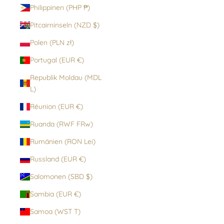
Philippinen (PHP ₱)
Pitcairninseln (NZD $)
Polen (PLN zł)
Portugal (EUR €)
Republik Moldau (MDL
L)
Réunion (EUR €)
Ruanda (RWF FRw)
Rumänien (RON Lei)
Russland (EUR €)
Salomonen (SBD $)
Sambia (EUR €)
Samoa (WST T)