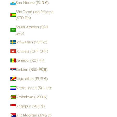
San Marino (EUR €)
São Tomé und Príncipe
(STD Db)
Saudi-Arabien (SAR
ر.س)
Schweden (SEK kr)
Schweiz (CHF CHF)
Senegal (XOF Fr)
Serbien (RSD РСД)
Seychellen (EUR €)
Sierra Leone (SLL Le)
Simbabwe (USD $)
Singapur (SGD $)
Sint Maarten (ANG ƒ)