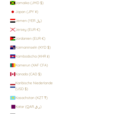
Jamaika (JMD $)
Japan (JPY ¥)
Jemen (YER ﷼)
Jersey (EUR €)
Jordanien (EUR €)
Kaimaninseln (KYD $)
Kambodscha (KHR ៛)
Kamerun (XAF CFA)
Kanada (CAD $)
Karibische Niederlande
(USD $)
Kasachstan (KZT ₸)
Katar (QAR ر.ق)