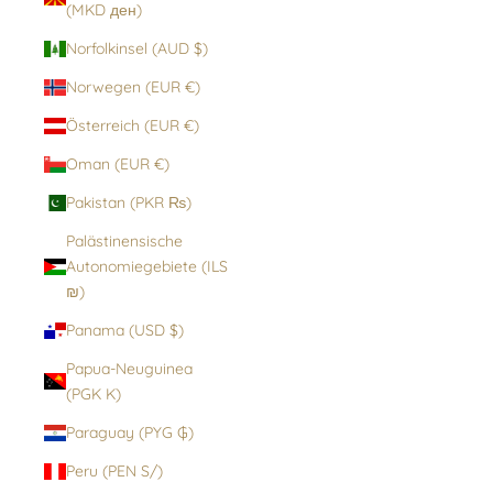
(MKD ден)
Norfolkinsel (AUD $)
Norwegen (EUR €)
Österreich (EUR €)
Oman (EUR €)
Pakistan (PKR ₨)
Palästinensische
Autonomiegebiete (ILS
₪)
Panama (USD $)
Papua-Neuguinea
(PGK K)
Paraguay (PYG ₲)
Peru (PEN S/)