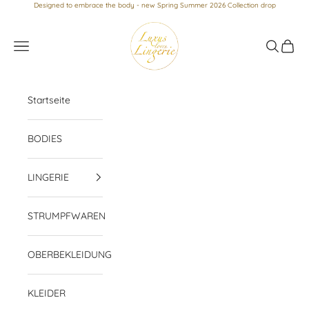
Zum Inhalt springen
Designed to embrace the body - new Spring Summer 2026 Collection drop
Luxus loves Lingerie
Menü
Suchen
Waren
Startseite
BODIES
LINGERIE
STRUMPFWAREN
OBERBEKLEIDUNG
KLEIDER