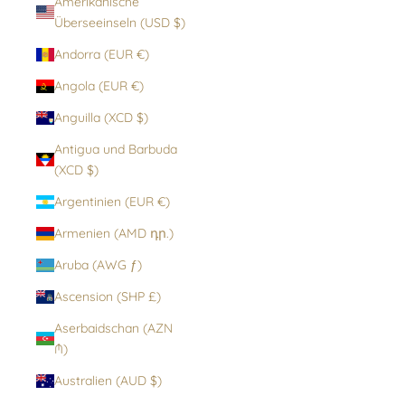
Amerikanische
Überseeinseln (USD $)
Andorra (EUR €)
Angola (EUR €)
Anguilla (XCD $)
Antigua und Barbuda
(XCD $)
Argentinien (EUR €)
Armenien (AMD դր.)
Aruba (AWG ƒ)
Ascension (SHP £)
Aserbaidschan (AZN
₼)
Australien (AUD $)