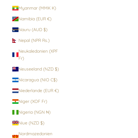
Myanmar (MMK K)
Namibia (EUR €)
Nauru (AUD $)
Nepal (NPR Rs.)
Neukaledonien (XPF
Fr)
Neuseeland (NZD $)
Nicaragua (NIO C$)
Niederlande (EUR €)
Niger (XOF Fr)
Nigeria (NGN ₦)
Niue (NZD $)
Nordmazedonien