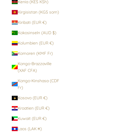
Kenia (KES KSh)
Kirgisistan (KGS som)
Kiribati (EUR €)
Kokosinseln (AUD $)
Kolumbien (EUR €)
Komoren (KMF Fr)
Kongo-Brazzaville
(XAF CFA)
Kongo-Kinshasa (CDF
Fr)
Kosovo (EUR €)
Kroatien (EUR €)
Kuwait (EUR €)
Laos (LAK ₭)