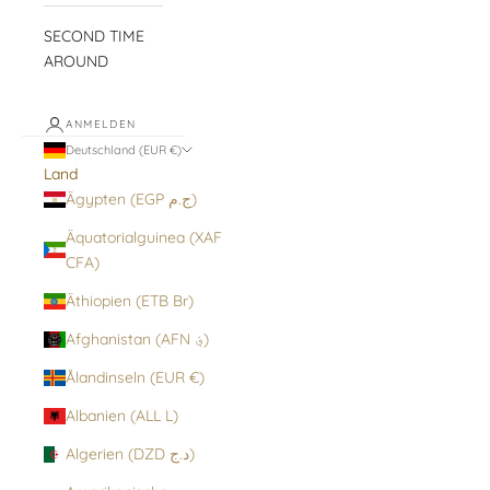
SECOND TIME
AROUND
ANMELDEN
Deutschland (EUR €)
Land
Ägypten (EGP ج.م)
Äquatorialguinea (XAF
CFA)
Äthiopien (ETB Br)
Afghanistan (AFN ؋)
Ålandinseln (EUR €)
Albanien (ALL L)
Algerien (DZD د.ج)