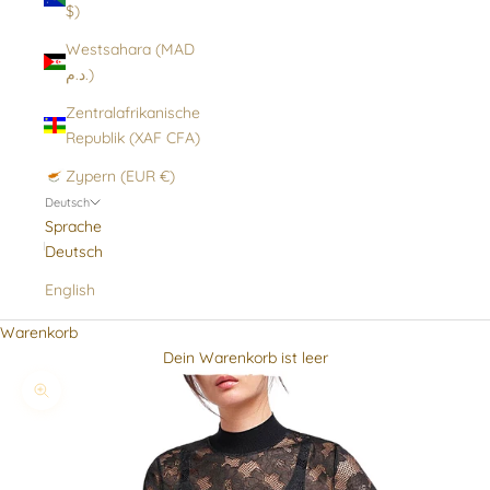
$)
Westsahara (MAD
د.م.)
Zentralafrikanische
Republik (XAF CFA)
Zypern (EUR €)
Deutsch
Sprache
Deutsch
English
Warenkorb
Dein Warenkorb ist leer
Bild vergrößern