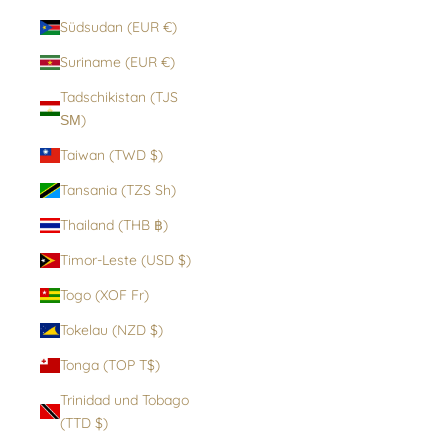
Südsudan (EUR €)
Suriname (EUR €)
Tadschikistan (TJS
ЅМ)
Taiwan (TWD $)
Tansania (TZS Sh)
Thailand (THB ฿)
Timor-Leste (USD $)
Togo (XOF Fr)
Tokelau (NZD $)
Tonga (TOP T$)
Trinidad und Tobago
(TTD $)