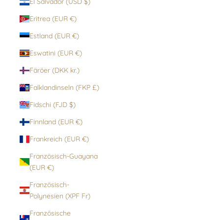
El Salvador (USD $)
Eritrea (EUR €)
Estland (EUR €)
Eswatini (EUR €)
Färöer (DKK kr.)
Falklandinseln (FKP £)
Fidschi (FJD $)
Finnland (EUR €)
Frankreich (EUR €)
Französisch-Guayana
(EUR €)
Französisch-
Polynesien (XPF Fr)
Französische