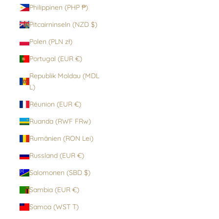
Philippinen (PHP ₱)
Pitcairninseln (NZD $)
Polen (PLN zł)
Portugal (EUR €)
Republik Moldau (MDL
L)
Réunion (EUR €)
Ruanda (RWF FRw)
Rumänien (RON Lei)
Russland (EUR €)
Salomonen (SBD $)
Sambia (EUR €)
Samoa (WST T)