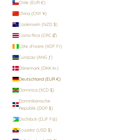
Chile (EUR €)
China (CNY ¥)
Cookinseln (NZD $)
Costa Rica (CRC ₡)
Côte d’Ivoire (XOF Fr)
Curaçao (ANG ƒ)
Dänemark (DKK kr.)
Deutschland (EUR €)
Dominica (XCD $)
Dominikanische
Republik (DOP $)
Dschibuti (DJF Fdj)
Ecuador (USD $)