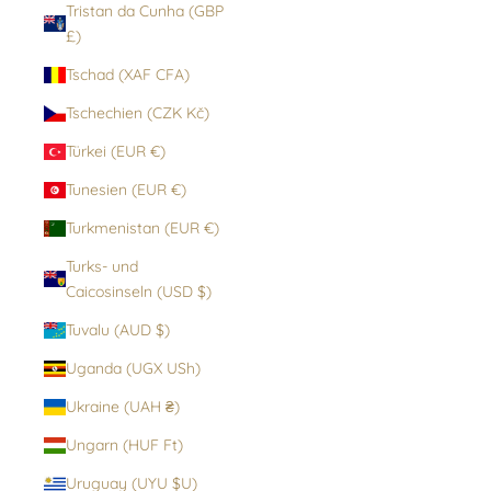
Tristan da Cunha (GBP
£)
Tschad (XAF CFA)
Tschechien (CZK Kč)
Türkei (EUR €)
Tunesien (EUR €)
Turkmenistan (EUR €)
Turks- und
Caicosinseln (USD $)
Tuvalu (AUD $)
Uganda (UGX USh)
Ukraine (UAH ₴)
Ungarn (HUF Ft)
Uruguay (UYU $U)