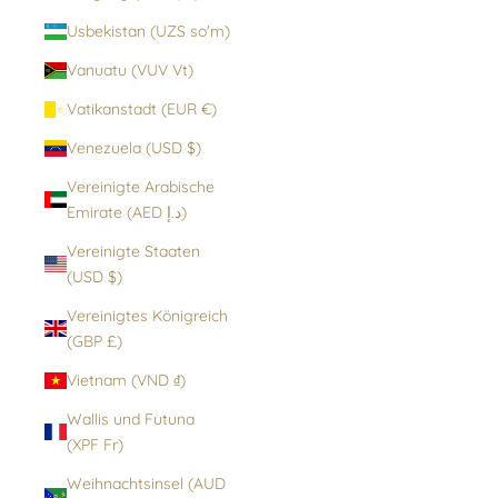
Usbekistan (UZS so'm)
Vanuatu (VUV Vt)
Vatikanstadt (EUR €)
Venezuela (USD $)
Vereinigte Arabische
Emirate (AED د.إ)
Vereinigte Staaten
(USD $)
Vereinigtes Königreich
(GBP £)
Vietnam (VND ₫)
Wallis und Futuna
(XPF Fr)
Weihnachtsinsel (AUD