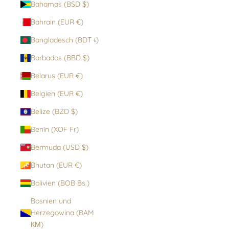
Bahamas (BSD $)
Bahrain (EUR €)
Bangladesch (BDT ৳)
Barbados (BBD $)
Belarus (EUR €)
Belgien (EUR €)
Belize (BZD $)
Benin (XOF Fr)
Bermuda (USD $)
Bhutan (EUR €)
Bolivien (BOB Bs.)
Bosnien und
Herzegowina (BAM
КМ)