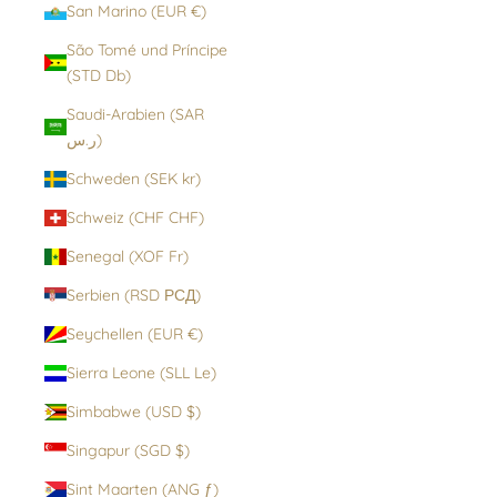
San Marino (EUR €)
São Tomé und Príncipe
(STD Db)
Saudi-Arabien (SAR
ر.س)
Schweden (SEK kr)
Schweiz (CHF CHF)
Senegal (XOF Fr)
Serbien (RSD РСД)
Seychellen (EUR €)
Sierra Leone (SLL Le)
Simbabwe (USD $)
Singapur (SGD $)
Sint Maarten (ANG ƒ)