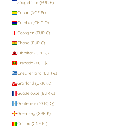
Südgebiete (EUR €)
Gabun (XOF Fr)
Gambia (GMD D)
Georgien (EUR €)
Ghana (EUR €)
Gibraltar (GBP £)
Grenada (XCD $)
Griechenland (EUR €)
Grönland (DKK kr.)
Guadeloupe (EUR €)
Guatemala (GTQ Q)
Guernsey (GBP £)
Guinea (GNF Fr)