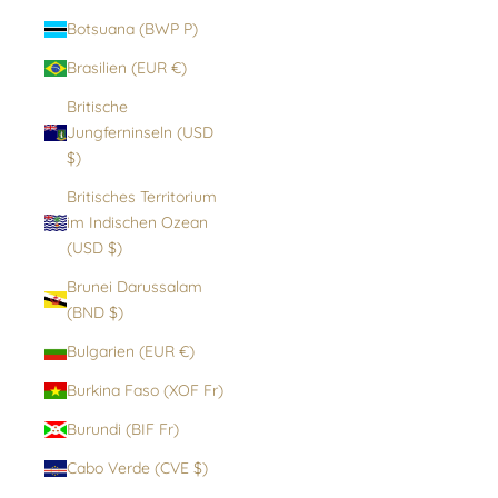
Botsuana (BWP P)
Brasilien (EUR €)
Britische
Jungferninseln (USD
$)
Britisches Territorium
im Indischen Ozean
(USD $)
Brunei Darussalam
(BND $)
Bulgarien (EUR €)
Burkina Faso (XOF Fr)
Burundi (BIF Fr)
Cabo Verde (CVE $)