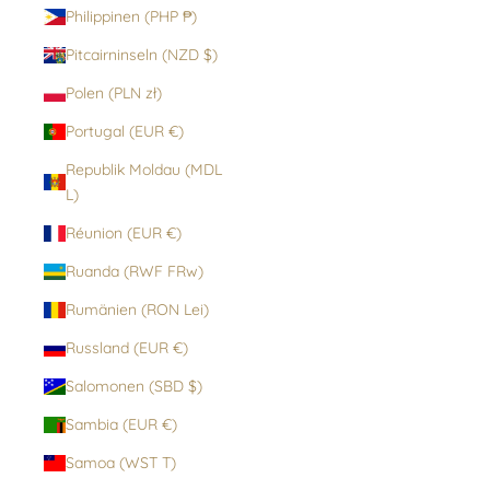
Philippinen (PHP ₱)
Pitcairninseln (NZD $)
Polen (PLN zł)
Portugal (EUR €)
Republik Moldau (MDL
L)
Réunion (EUR €)
Ruanda (RWF FRw)
Rumänien (RON Lei)
Russland (EUR €)
Salomonen (SBD $)
Sambia (EUR €)
Samoa (WST T)