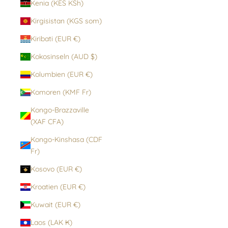
Kenia (KES KSh)
Kirgisistan (KGS som)
Kiribati (EUR €)
Kokosinseln (AUD $)
Kolumbien (EUR €)
Komoren (KMF Fr)
Kongo-Brazzaville
(XAF CFA)
Kongo-Kinshasa (CDF
Fr)
Kosovo (EUR €)
Kroatien (EUR €)
Kuwait (EUR €)
Laos (LAK ₭)