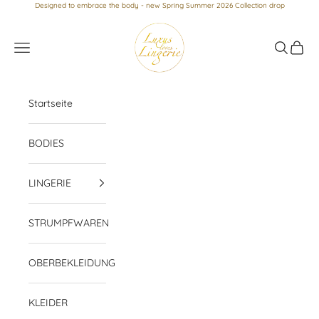
Zum Inhalt springen
Designed to embrace the body - new Spring Summer 2026 Collection drop
Luxus loves Lingerie
Menü
Suchen
Waren
Startseite
BODIES
LINGERIE
STRUMPFWAREN
OBERBEKLEIDUNG
KLEIDER