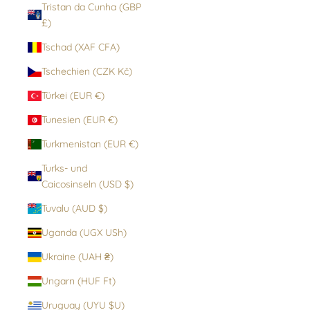
Tristan da Cunha (GBP
£)
Tschad (XAF CFA)
Tschechien (CZK Kč)
Türkei (EUR €)
Tunesien (EUR €)
Turkmenistan (EUR €)
Turks- und
Caicosinseln (USD $)
Tuvalu (AUD $)
Uganda (UGX USh)
Ukraine (UAH ₴)
Ungarn (HUF Ft)
Uruguay (UYU $U)