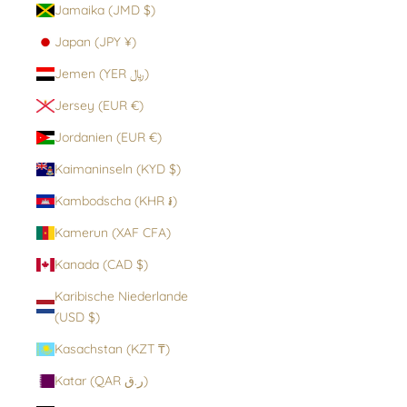
Jamaika (JMD $)
Japan (JPY ¥)
Jemen (YER ﷼)
Jersey (EUR €)
Jordanien (EUR €)
Kaimaninseln (KYD $)
Kambodscha (KHR ៛)
Kamerun (XAF CFA)
Kanada (CAD $)
Karibische Niederlande
(USD $)
Kasachstan (KZT ₸)
Katar (QAR ر.ق)