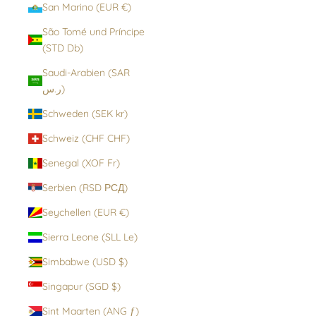
San Marino (EUR €)
São Tomé und Príncipe
(STD Db)
Saudi-Arabien (SAR
ر.س)
Schweden (SEK kr)
Schweiz (CHF CHF)
Senegal (XOF Fr)
Serbien (RSD РСД)
Seychellen (EUR €)
Sierra Leone (SLL Le)
Simbabwe (USD $)
Singapur (SGD $)
Sint Maarten (ANG ƒ)