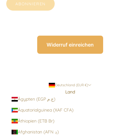
ABONNIEREN
Widerruf einreichen
Deutschland (EUR €)
Land
Ägypten (EGP ج.م)
Äquatorialguinea (XAF CFA)
Äthiopien (ETB Br)
Afghanistan (AFN ؋)