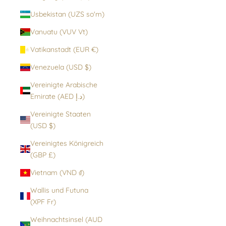
Usbekistan (UZS so'm)
Vanuatu (VUV Vt)
Vatikanstadt (EUR €)
Venezuela (USD $)
Vereinigte Arabische
Emirate (AED د.إ)
Vereinigte Staaten
(USD $)
Vereinigtes Königreich
(GBP £)
Vietnam (VND ₫)
Wallis und Futuna
(XPF Fr)
Weihnachtsinsel (AUD