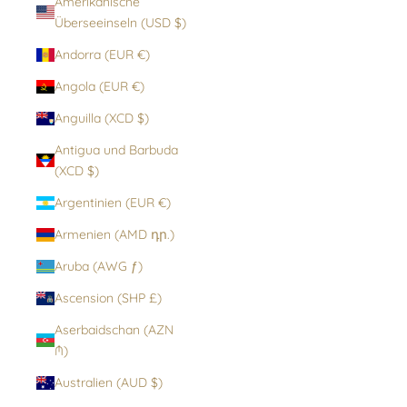
Amerikanische
Überseeinseln (USD $)
Andorra (EUR €)
Angola (EUR €)
Anguilla (XCD $)
Antigua und Barbuda
(XCD $)
Argentinien (EUR €)
Armenien (AMD դր.)
Aruba (AWG ƒ)
Ascension (SHP £)
Aserbaidschan (AZN
₼)
Australien (AUD $)