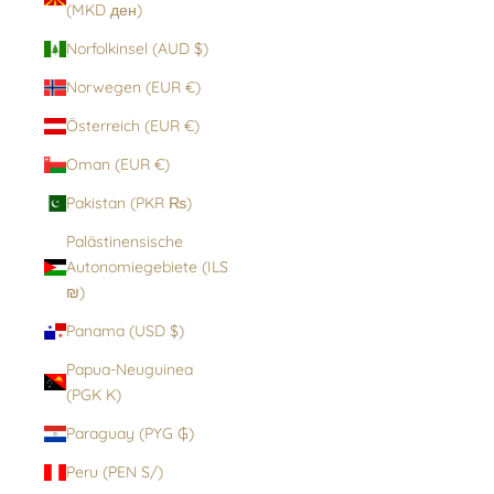
(MKD ден)
Norfolkinsel (AUD $)
Norwegen (EUR €)
Österreich (EUR €)
Oman (EUR €)
Pakistan (PKR ₨)
Palästinensische
Autonomiegebiete (ILS
₪)
Panama (USD $)
Papua-Neuguinea
(PGK K)
Paraguay (PYG ₲)
Peru (PEN S/)