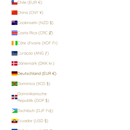
Chile (EUR €)
China (CNY ¥)
Cookinseln (NZD $)
Costa Rica (CRC ₡)
Côte d’Ivoire (XOF Fr)
Curaçao (ANG ƒ)
Dänemark (DKK kr.)
Deutschland (EUR €)
Dominica (XCD $)
Dominikanische
Republik (DOP $)
Dschibuti (DJF Fdj)
Ecuador (USD $)