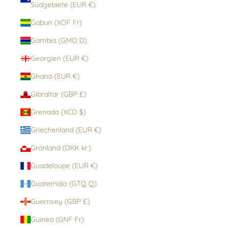
Südgebiete (EUR €)
Gabun (XOF Fr)
Gambia (GMD D)
Georgien (EUR €)
Ghana (EUR €)
Gibraltar (GBP £)
Grenada (XCD $)
Griechenland (EUR €)
Grönland (DKK kr.)
Guadeloupe (EUR €)
Guatemala (GTQ Q)
Guernsey (GBP £)
Guinea (GNF Fr)