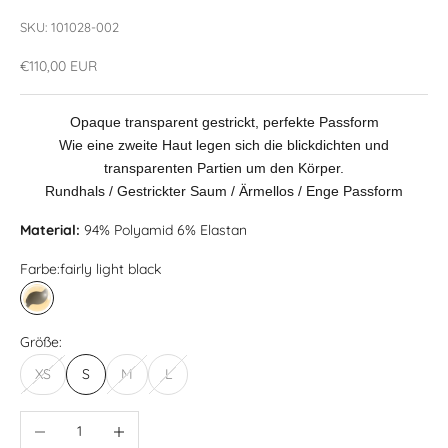
SKU: 101028-002
Angebot
€110,00 EUR
Opaque transparent gestrickt, perfekte Passform
Wie eine zweite Haut legen sich die blickdichten und
transparenten Partien um den Körper.
Rundhals / Gestrickter Saum / Ärmellos / Enge Passform
Material:
94% Polyamid 6% Elastan
Farbe:
fairly light black
fairly light black
Größe:
XS
S
M
L
Anzahl verringern
Anzahl erhöhen