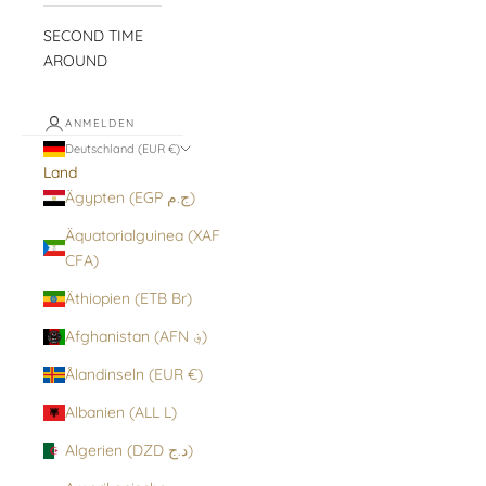
SECOND TIME
AROUND
ANMELDEN
Deutschland (EUR €)
Land
Ägypten (EGP ج.م)
Äquatorialguinea (XAF
CFA)
Äthiopien (ETB Br)
Afghanistan (AFN ؋)
Ålandinseln (EUR €)
Albanien (ALL L)
Algerien (DZD د.ج)