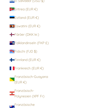
El Salvador (USD $)
Eritrea (EUR €)
Estland (EUR €)
Eswatini (EUR €)
Färöer (DKK kr.)
Falklandinseln (FKP £)
Fidschi (FJD $)
Finnland (EUR €)
Frankreich (EUR €)
Französisch-Guayana
(EUR €)
Französisch-
Polynesien (XPF Fr)
Französische