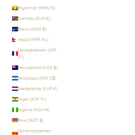
Myanmar (MMK K)
Namibia (EUR €)
Nauru (AUD $)
Nepal (NPR Rs.)
Neukaledonien (XPF
Fr)
Neuseeland (NZD $)
Nicaragua (NIO C$)
Niederlande (EUR €)
Niger (XOF Fr)
Nigeria (NGN ₦)
Niue (NZD $)
Nordmazedonien