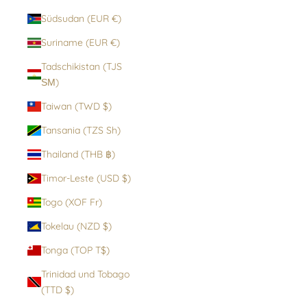
Südsudan (EUR €)
Suriname (EUR €)
Tadschikistan (TJS
ЅМ)
Taiwan (TWD $)
Tansania (TZS Sh)
Thailand (THB ฿)
Timor-Leste (USD $)
Togo (XOF Fr)
Tokelau (NZD $)
Tonga (TOP T$)
Trinidad und Tobago
(TTD $)