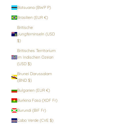
Botsuana (BWP P)
Brasilien (EUR €)
Britische
Jungferninseln (USD
$)
Britisches Territorium
im Indischen Ozean
(USD $)
Brunei Darussalam
(BND $)
Bulgarien (EUR €)
Burkina Faso (XOF Fr)
Burundi (BIF Fr)
Cabo Verde (CVE $)