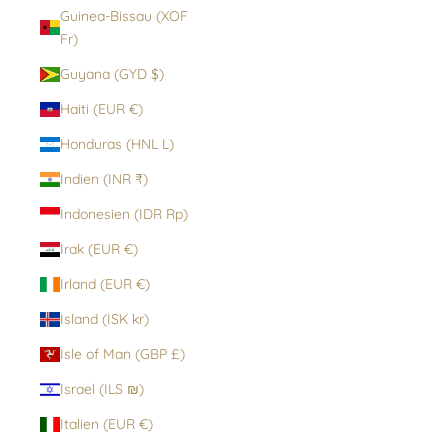
Guinea-Bissau (XOF
Fr)
Guyana (GYD $)
Haiti (EUR €)
Honduras (HNL L)
Indien (INR ₹)
Indonesien (IDR Rp)
Irak (EUR €)
Irland (EUR €)
Island (ISK kr)
Isle of Man (GBP £)
Israel (ILS ₪)
Italien (EUR €)