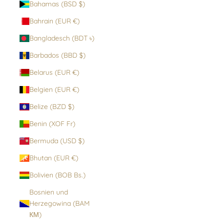
Bahamas (BSD $)
Bahrain (EUR €)
Bangladesch (BDT ৳)
Barbados (BBD $)
Belarus (EUR €)
Belgien (EUR €)
Belize (BZD $)
Benin (XOF Fr)
Bermuda (USD $)
Bhutan (EUR €)
Bolivien (BOB Bs.)
Bosnien und
Herzegowina (BAM
КМ)