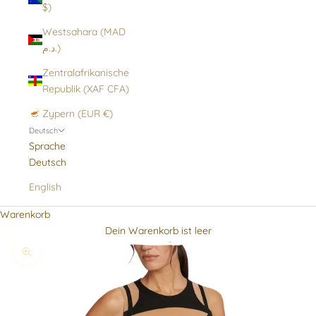
$)
Westsahara (MAD
د.م.)
Zentralafrikanische
Republik (XAF CFA)
Zypern (EUR €)
Deutsch
Sprache
Deutsch
English
Warenkorb
Dein Warenkorb ist leer
Bild vergrößern