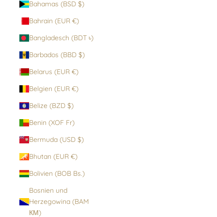
Bahamas (BSD $)
Bahrain (EUR €)
Bangladesch (BDT ৳)
Barbados (BBD $)
Belarus (EUR €)
Belgien (EUR €)
Belize (BZD $)
Benin (XOF Fr)
Bermuda (USD $)
Bhutan (EUR €)
Bolivien (BOB Bs.)
Bosnien und
Herzegowina (BAM
КМ)