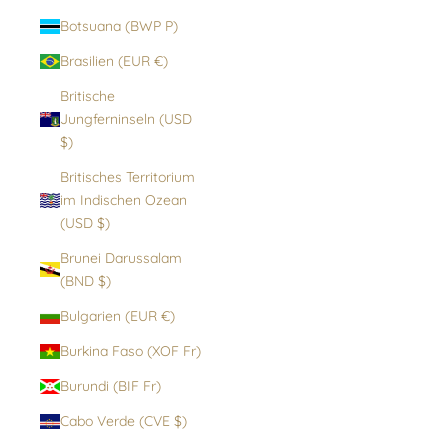
Botsuana (BWP P)
Brasilien (EUR €)
Britische
Jungferninseln (USD
$)
Britisches Territorium
im Indischen Ozean
(USD $)
Brunei Darussalam
(BND $)
Bulgarien (EUR €)
Burkina Faso (XOF Fr)
Burundi (BIF Fr)
Cabo Verde (CVE $)