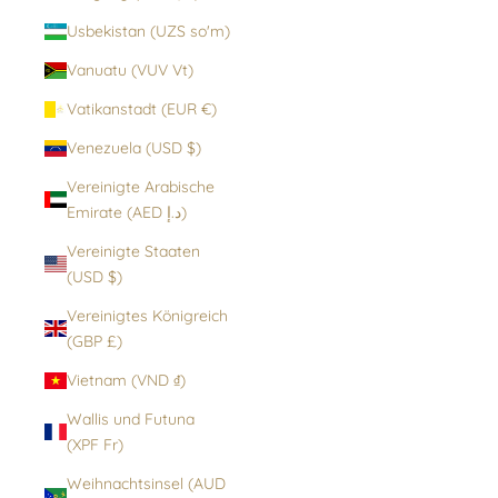
Usbekistan (UZS so'm)
Vanuatu (VUV Vt)
Vatikanstadt (EUR €)
Venezuela (USD $)
Vereinigte Arabische
Emirate (AED د.إ)
Vereinigte Staaten
(USD $)
Vereinigtes Königreich
(GBP £)
Vietnam (VND ₫)
Wallis und Futuna
(XPF Fr)
Weihnachtsinsel (AUD