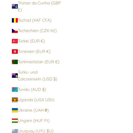
Tristan da Cunha (GBP
£)
Tschad (XAF CFA)
Tschechien (CZK Kč)
Türkei (EUR €)
Tunesien (EUR €)
Turkmenistan (EUR €)
Turks- und
Caicosinseln (USD $)
Tuvalu (AUD $)
Uganda (UGX USh)
Ukraine (UAH ₴)
Ungarn (HUF Ft)
Uruguay (UYU $U)