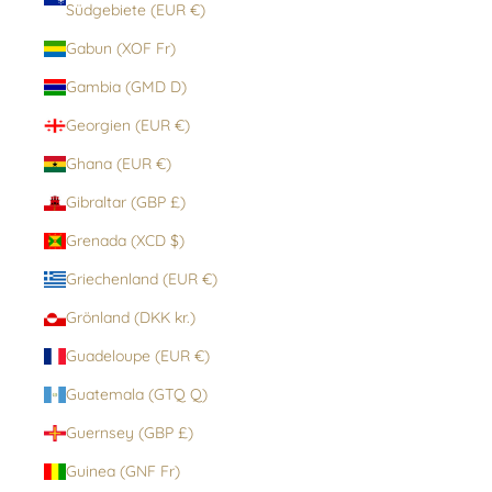
Südgebiete (EUR €)
Gabun (XOF Fr)
Gambia (GMD D)
Georgien (EUR €)
Ghana (EUR €)
Gibraltar (GBP £)
Grenada (XCD $)
Griechenland (EUR €)
Grönland (DKK kr.)
Guadeloupe (EUR €)
Guatemala (GTQ Q)
Guernsey (GBP £)
Guinea (GNF Fr)