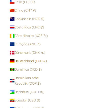
Chile (EUR €)
China (CNY ¥)
Cookinseln (NZD $)
Costa Rica (CRC ₡)
Côte d’Ivoire (XOF Fr)
Curaçao (ANG ƒ)
Dänemark (DKK kr.)
Deutschland (EUR €)
Dominica (XCD $)
Dominikanische
Republik (DOP $)
Dschibuti (DJF Fdj)
Ecuador (USD $)