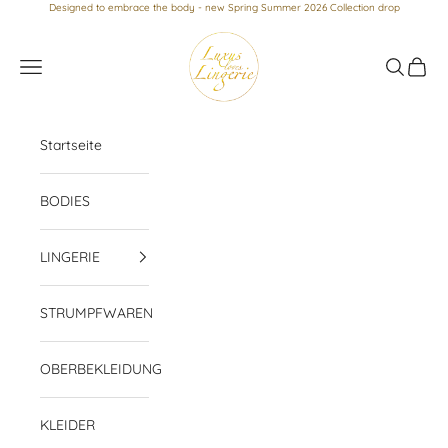
Zum Inhalt springen
Designed to embrace the body - new Spring Summer 2026 Collection drop
Luxus loves Lingerie
Menü
Suchen
Waren
Startseite
BODIES
LINGERIE
STRUMPFWAREN
OBERBEKLEIDUNG
KLEIDER