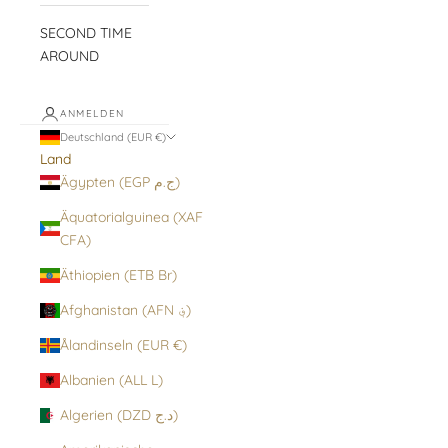
SECOND TIME
AROUND
ANMELDEN
Deutschland (EUR €)
Land
Ägypten (EGP ج.م)
Äquatorialguinea (XAF
CFA)
Äthiopien (ETB Br)
Afghanistan (AFN ؋)
Ålandinseln (EUR €)
Albanien (ALL L)
Algerien (DZD د.ج)