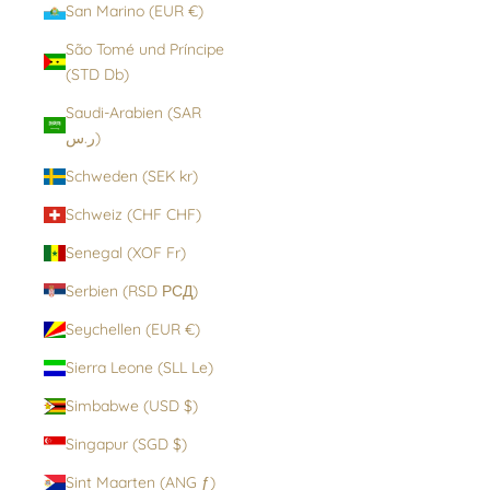
San Marino (EUR €)
São Tomé und Príncipe
(STD Db)
Saudi-Arabien (SAR
ر.س)
Schweden (SEK kr)
Schweiz (CHF CHF)
Senegal (XOF Fr)
Serbien (RSD РСД)
Seychellen (EUR €)
Sierra Leone (SLL Le)
Simbabwe (USD $)
Singapur (SGD $)
Sint Maarten (ANG ƒ)