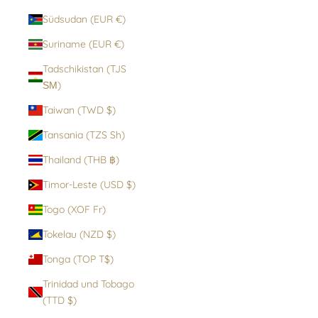
Südsudan (EUR €)
Suriname (EUR €)
Tadschikistan (TJS
ЅМ)
Taiwan (TWD $)
Tansania (TZS Sh)
Thailand (THB ฿)
Timor-Leste (USD $)
Togo (XOF Fr)
Tokelau (NZD $)
Tonga (TOP T$)
Trinidad und Tobago
(TTD $)