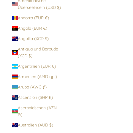
Amerikanische
Überseeinseln (USD $)
Andorra (EUR €)
Angola (EUR €)
Anguilla (XCD $)
Antigua und Barbuda
(XCD $)
Argentinien (EUR €)
Armenien (AMD դր.)
Aruba (AWG ƒ)
Ascension (SHP £)
Aserbaidschan (AZN
₼)
Australien (AUD $)