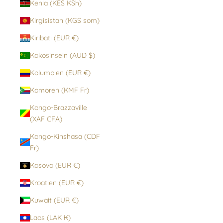
Kenia (KES KSh)
Kirgisistan (KGS som)
Kiribati (EUR €)
Kokosinseln (AUD $)
Kolumbien (EUR €)
Komoren (KMF Fr)
Kongo-Brazzaville
(XAF CFA)
Kongo-Kinshasa (CDF
Fr)
Kosovo (EUR €)
Kroatien (EUR €)
Kuwait (EUR €)
Laos (LAK ₭)