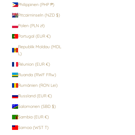
Philippinen (PHP ₱)
Pitcairninseln (NZD $)
Polen (PLN zł)
Portugal (EUR €)
Republik Moldau (MDL
L)
Réunion (EUR €)
Ruanda (RWF FRw)
Rumänien (RON Lei)
Russland (EUR €)
Salomonen (SBD $)
Sambia (EUR €)
Samoa (WST T)