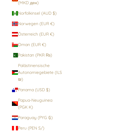
(MKD ден)
Norfolkinsel (AUD $)
Norwegen (EUR €)
Österreich (EUR €)
Oman (EUR €)
Pakistan (PKR ₨)
Palästinensische
Autonomiegebiete (ILS
₪)
Panama (USD $)
Papua-Neuguinea
(PGK K)
Paraguay (PYG ₲)
Peru (PEN S/)