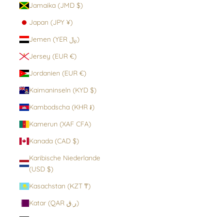
Jamaika (JMD $)
Japan (JPY ¥)
Jemen (YER ﷼)
Jersey (EUR €)
Jordanien (EUR €)
Kaimaninseln (KYD $)
Kambodscha (KHR ៛)
Kamerun (XAF CFA)
Kanada (CAD $)
Karibische Niederlande
(USD $)
Kasachstan (KZT ₸)
Katar (QAR ر.ق)