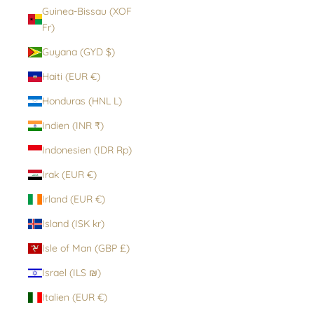
Guinea-Bissau (XOF
Fr)
Guyana (GYD $)
Haiti (EUR €)
Honduras (HNL L)
Indien (INR ₹)
Indonesien (IDR Rp)
Irak (EUR €)
Irland (EUR €)
Island (ISK kr)
Isle of Man (GBP £)
Israel (ILS ₪)
Italien (EUR €)