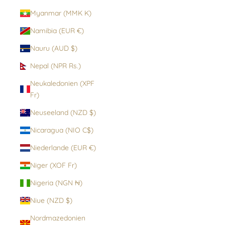
Myanmar (MMK K)
Namibia (EUR €)
Nauru (AUD $)
Nepal (NPR Rs.)
Neukaledonien (XPF
Fr)
Neuseeland (NZD $)
Nicaragua (NIO C$)
Niederlande (EUR €)
Niger (XOF Fr)
Nigeria (NGN ₦)
Niue (NZD $)
Nordmazedonien