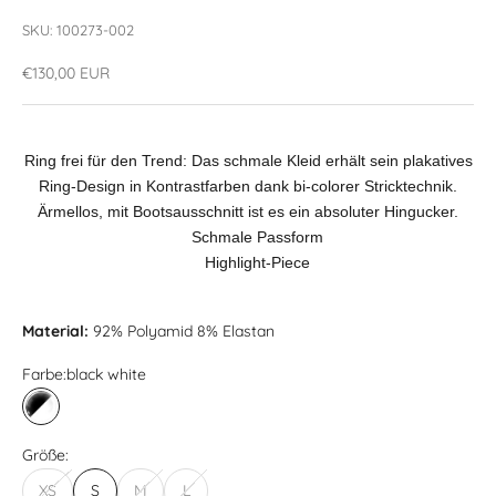
SKU: 100273-002
Angebot
€130,00 EUR
Ring frei für den Trend: Das schmale Kleid erhält sein plakatives
Ring-Design in Kontrastfarben dank bi-colorer Stricktechnik.
Ärmellos, mit Bootsausschnitt ist es ein absoluter Hingucker.
Schmale Passform
Highlight-Piece
Material:
92% Polyamid 8% Elastan
Farbe:
black white
black white
Größe:
XS
S
M
L