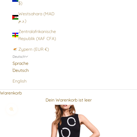
$)
Westsahara (MAD
د.م.)
Zentralafrikanische
Republik (XAF CFA)
Zypern (EUR €)
Deutsch
Sprache
Deutsch
English
Warenkorb
Dein Warenkorb ist leer
Bild vergrößern