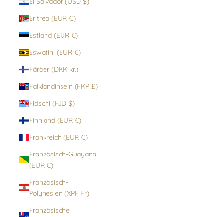
El Salvador (USD $)
Eritrea (EUR €)
Estland (EUR €)
Eswatini (EUR €)
Färöer (DKK kr.)
Falklandinseln (FKP £)
Fidschi (FJD $)
Finnland (EUR €)
Frankreich (EUR €)
Französisch-Guayana
(EUR €)
Französisch-
Polynesien (XPF Fr)
Französische