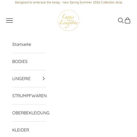
Zum Inhalt springen
Designed to embrace the body - new Spring Summer 2026 Collection drop
Luxus loves Lingerie
Menü
Suchen
Waren
Startseite
BODIES
LINGERIE
STRUMPFWAREN
OBERBEKLEIDUNG
KLEIDER