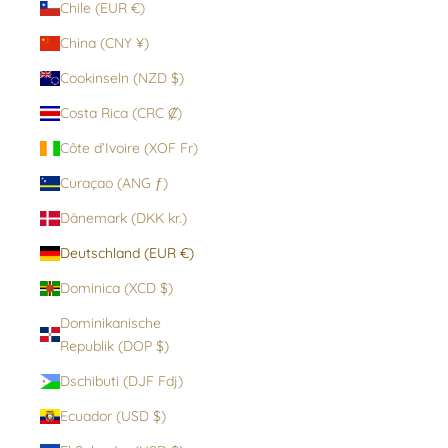
Chile (EUR €)
China (CNY ¥)
Cookinseln (NZD $)
Costa Rica (CRC ₡)
Côte d’Ivoire (XOF Fr)
Curaçao (ANG ƒ)
Dänemark (DKK kr.)
Deutschland (EUR €)
Dominica (XCD $)
Dominikanische
Republik (DOP $)
Dschibuti (DJF Fdj)
Ecuador (USD $)