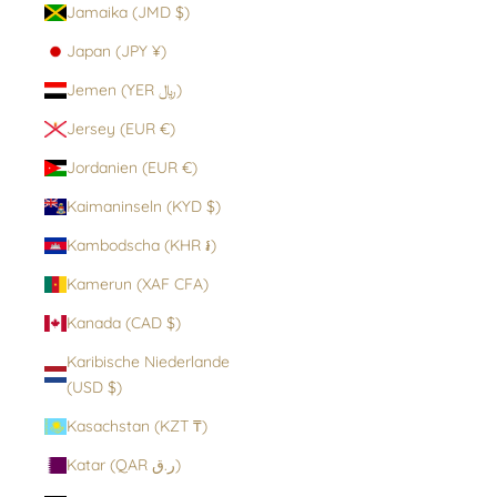
Jamaika (JMD $)
Japan (JPY ¥)
Jemen (YER ﷼)
Jersey (EUR €)
Jordanien (EUR €)
Kaimaninseln (KYD $)
Kambodscha (KHR ៛)
Kamerun (XAF CFA)
Kanada (CAD $)
Karibische Niederlande
(USD $)
Kasachstan (KZT ₸)
Katar (QAR ر.ق)