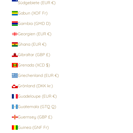
Südgebiete (EUR €)
Gabun (XOF Fr)
Gambia (GMD D)
Georgien (EUR €)
Ghana (EUR €)
Gibraltar (GBP £)
Grenada (XCD $)
Griechenland (EUR €)
Grönland (DKK kr.)
Guadeloupe (EUR €)
Guatemala (GTQ Q)
Guernsey (GBP £)
Guinea (GNF Fr)