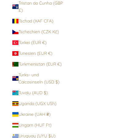
Tristan da Cunha (GBP
£)
Tschad (XAF CFA)
Tschechien (CZK Kč)
Türkei (EUR €)
Tunesien (EUR €)
Turkmenistan (EUR €)
Turks- und
Caicosinseln (USD $)
Tuvalu (AUD $)
Uganda (UGX USh)
Ukraine (UAH ₴)
Ungarn (HUF Ft)
Uruguay (UYU $U)