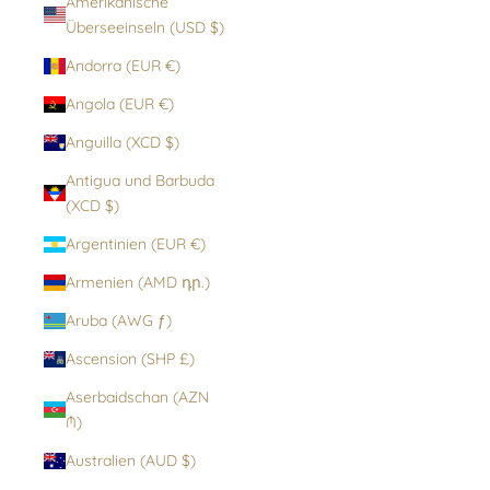
Amerikanische
Überseeinseln (USD $)
Andorra (EUR €)
Angola (EUR €)
Anguilla (XCD $)
Antigua und Barbuda
(XCD $)
Argentinien (EUR €)
Armenien (AMD դր.)
Aruba (AWG ƒ)
Ascension (SHP £)
Aserbaidschan (AZN
₼)
Australien (AUD $)