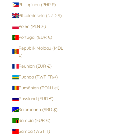
Philippinen (PHP ₱)
Pitcairninseln (NZD $)
Polen (PLN zł)
Portugal (EUR €)
Republik Moldau (MDL
L)
Réunion (EUR €)
Ruanda (RWF FRw)
Rumänien (RON Lei)
Russland (EUR €)
Salomonen (SBD $)
Sambia (EUR €)
Samoa (WST T)