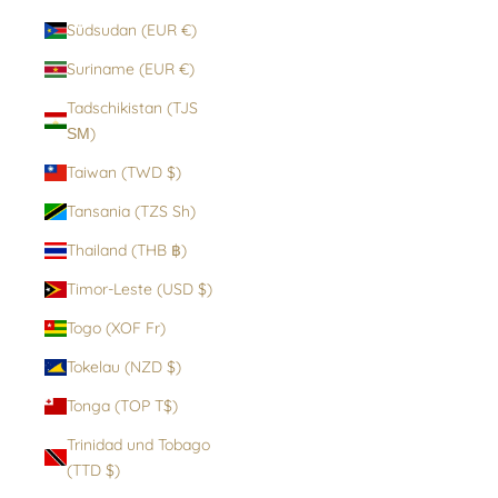
Südsudan (EUR €)
Suriname (EUR €)
Tadschikistan (TJS
ЅМ)
Taiwan (TWD $)
Tansania (TZS Sh)
Thailand (THB ฿)
Timor-Leste (USD $)
Togo (XOF Fr)
Tokelau (NZD $)
Tonga (TOP T$)
Trinidad und Tobago
(TTD $)