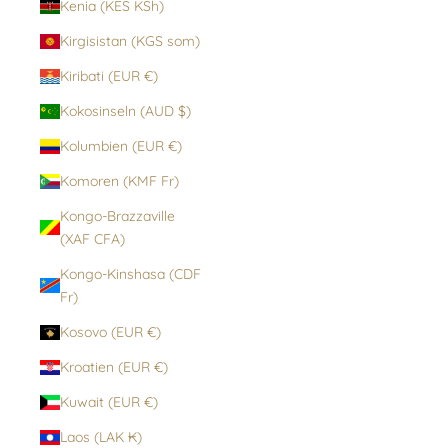
Kenia (KES KSh)
Kirgisistan (KGS som)
Kiribati (EUR €)
Kokosinseln (AUD $)
Kolumbien (EUR €)
Komoren (KMF Fr)
Kongo-Brazzaville
(XAF CFA)
Kongo-Kinshasa (CDF
Fr)
Kosovo (EUR €)
Kroatien (EUR €)
Kuwait (EUR €)
Laos (LAK ₭)