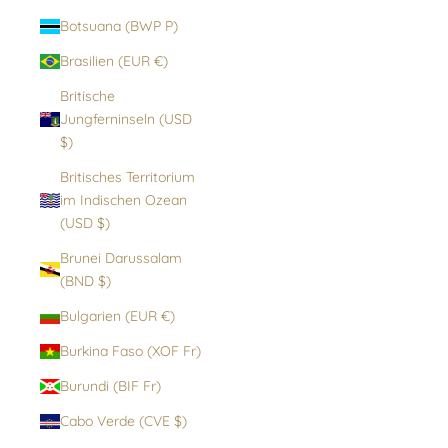
Botsuana (BWP P)
Brasilien (EUR €)
Britische
Jungferninseln (USD
$)
Britisches Territorium
im Indischen Ozean
(USD $)
Brunei Darussalam
(BND $)
Bulgarien (EUR €)
Burkina Faso (XOF Fr)
Burundi (BIF Fr)
Cabo Verde (CVE $)