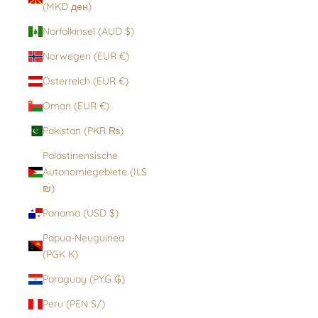
(MKD ден)
Norfolkinsel (AUD $)
Norwegen (EUR €)
Österreich (EUR €)
Oman (EUR €)
Pakistan (PKR ₨)
Palästinensische
Autonomiegebiete (ILS
₪)
Panama (USD $)
Papua-Neuguinea
(PGK K)
Paraguay (PYG ₲)
Peru (PEN S/)