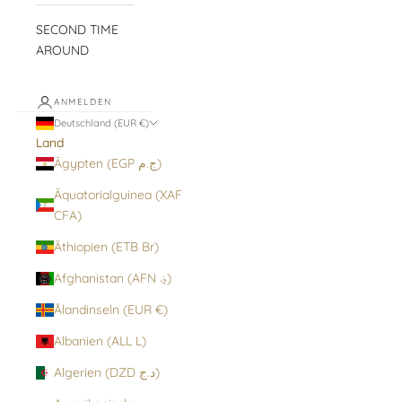
SECOND TIME
AROUND
ANMELDEN
Deutschland (EUR €)
Land
Ägypten (EGP ج.م)
Äquatorialguinea (XAF
CFA)
Äthiopien (ETB Br)
Afghanistan (AFN ؋)
Ålandinseln (EUR €)
Albanien (ALL L)
Algerien (DZD د.ج)