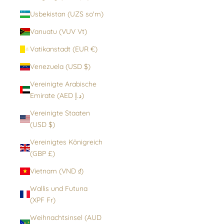
Usbekistan (UZS so'm)
Vanuatu (VUV Vt)
Vatikanstadt (EUR €)
Venezuela (USD $)
Vereinigte Arabische
Emirate (AED د.إ)
Vereinigte Staaten
(USD $)
Vereinigtes Königreich
(GBP £)
Vietnam (VND ₫)
Wallis und Futuna
(XPF Fr)
Weihnachtsinsel (AUD