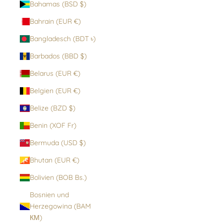
Bahamas (BSD $)
Bahrain (EUR €)
Bangladesch (BDT ৳)
Barbados (BBD $)
Belarus (EUR €)
Belgien (EUR €)
Belize (BZD $)
Benin (XOF Fr)
Bermuda (USD $)
Bhutan (EUR €)
Bolivien (BOB Bs.)
Bosnien und
Herzegowina (BAM
КМ)