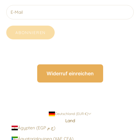
ABONNIEREN
Widerruf einreichen
Deutschland (EUR €)
Land
Ägypten (EGP ج.م)
Äquatorialguinea (XAF CFA)