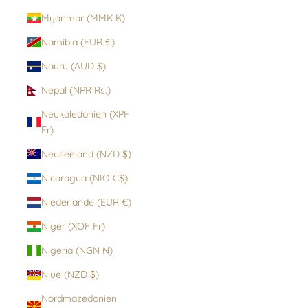
Myanmar (MMK K)
Namibia (EUR €)
Nauru (AUD $)
Nepal (NPR Rs.)
Neukaledonien (XPF
Fr)
Neuseeland (NZD $)
Nicaragua (NIO C$)
Niederlande (EUR €)
Niger (XOF Fr)
Nigeria (NGN ₦)
Niue (NZD $)
Nordmazedonien