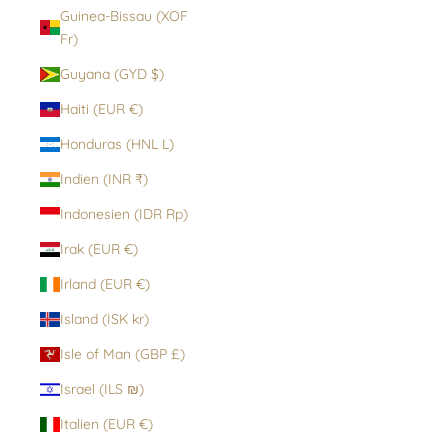
Guinea-Bissau (XOF
Fr)
Guyana (GYD $)
Haiti (EUR €)
Honduras (HNL L)
Indien (INR ₹)
Indonesien (IDR Rp)
Irak (EUR €)
Irland (EUR €)
Island (ISK kr)
Isle of Man (GBP £)
Israel (ILS ₪)
Italien (EUR €)