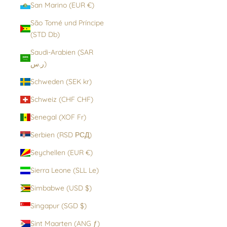
San Marino (EUR €)
São Tomé und Príncipe
(STD Db)
Saudi-Arabien (SAR
ر.س)
Schweden (SEK kr)
Schweiz (CHF CHF)
Senegal (XOF Fr)
Serbien (RSD РСД)
Seychellen (EUR €)
Sierra Leone (SLL Le)
Simbabwe (USD $)
Singapur (SGD $)
Sint Maarten (ANG ƒ)