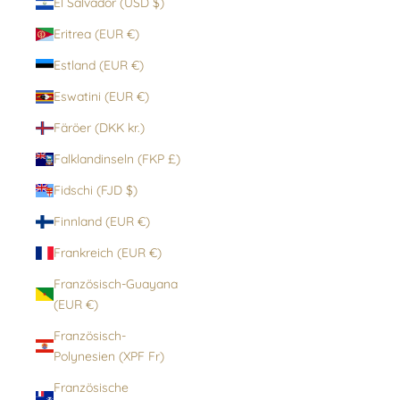
El Salvador (USD $)
Eritrea (EUR €)
Estland (EUR €)
Eswatini (EUR €)
Färöer (DKK kr.)
Falklandinseln (FKP £)
Fidschi (FJD $)
Finnland (EUR €)
Frankreich (EUR €)
Französisch-Guayana
(EUR €)
Französisch-
Polynesien (XPF Fr)
Französische