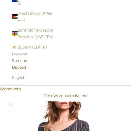
$)
Westsahara (MAD
د.م.)
Zentralafrikanische
Republik (XAF CFA)
Zypern (EUR €)
Deutsch
Sprache
Deutsch
English
Warenkorb
Dein Warenkorb ist leer
Bild vergrößern