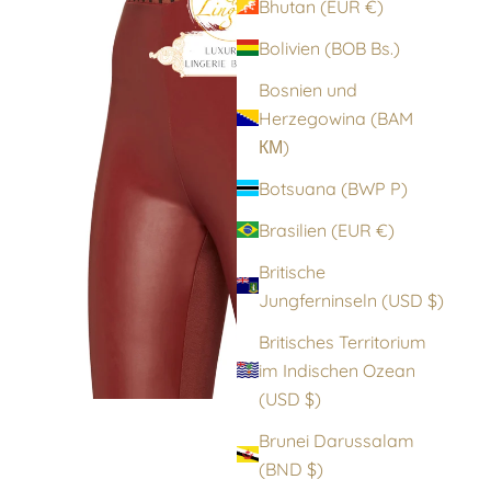
Bhutan (EUR €)
Bolivien (BOB Bs.)
Bosnien und
Herzegowina (BAM
КМ)
Botsuana (BWP P)
Brasilien (EUR €)
Britische
Jungferninseln (USD $)
Britisches Territorium
im Indischen Ozean
(USD $)
Brunei Darussalam
(BND $)