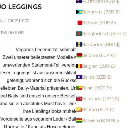
Australien (AUD $)
JO LEGGINGS
Bahamas (BSD $)
KU: 100211-002
Bahrain (EUR €)
ngebot
159,00 EUR
Bangladesch (BDT ৳)
Barbados (BBD $)
Veganes Lederimitat, schmale Passform
Belarus (EUR €)
Zwei unserer beliebtesten Modelle werden zu einem
umwerfenden Statement-Teil vereint. Die Vorderseite
Belgien (EUR €)
ieser Leggings ist aus unserem stilvollen veganen Leder
Belize (BZD $)
gefertigt, während sich die Rückseite in unserem
Benin (XOF Fr)
eliebten Baily-Material präsentiert. Unser veganes Leder
und Baily sind einzeln unsere Bestseller und zusammen
Bermuda (USD $)
sind sie ein absolutes Must-have. Diese Leggings wertet
Bhutan (EUR €)
Ihre Lieblingslooks mühelos auf.
Vorderseite aus veganem Leder / Baily-Material auf der
Bolivien (BOB Bs.)
Rückseite / Kann als Hose getragen werden / Ohne