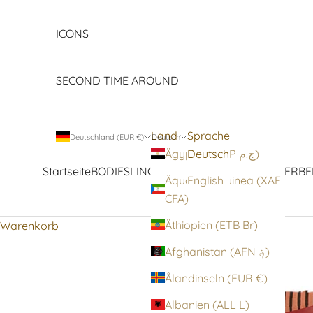
ICONS
SECOND TIME AROUND
Land
Sprache
Deutschland (EUR €)
Deutsch
Deutsch
Ägypten (EGP ج.م)
Startseite
BODIES
LINGERIE
STRUMPFWAREN
OBERBE
Äquatorialguinea (XAF
English
CFA)
Äthiopien (ETB Br)
Warenkorb
Afghanistan (AFN ؋)
Ålandinseln (EUR €)
Albanien (ALL L)