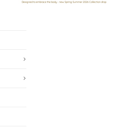
Designed to embrace the body - new Spring Summer 2026 Collection drop