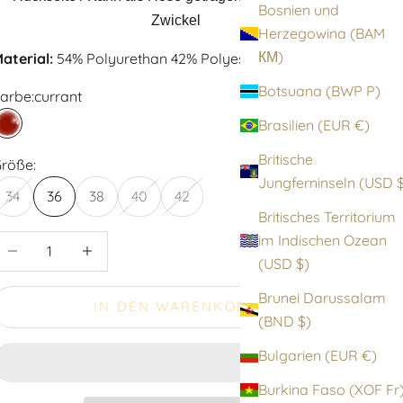
Bosnien und
Zwickel
Herzegowina (BAM
КМ)
aterial:
54% Polyurethan 42% Polyester 4% Elastan
Botsuana (BWP P)
arbe:
currant
Brasilien (EUR €)
currant
Britische
röße:
Jungfernin
34
36
38
40
42
Britisches Territorium
im Indischen Ozean
nzahl verringern
Anzahl erhöhen
(USD $)
Brunei Darussalam
IN DEN WARENKORB
(BND $)
Bulgarien (EUR €)
Burkina Faso (XOF F