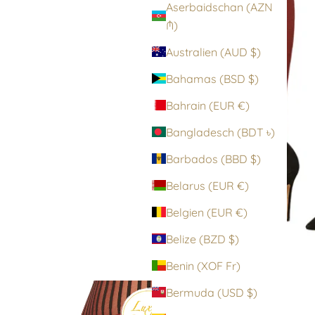
Aserbaidschan (AZN
₼)
Australien (AUD $)
Bahamas (BSD $)
Bahrain (EUR €)
Bangladesch (BDT ৳)
Barbados (BBD $)
Belarus (EUR €)
Belgien (EUR €)
Belize (BZD $)
Benin (XOF Fr)
Bermuda (USD $)