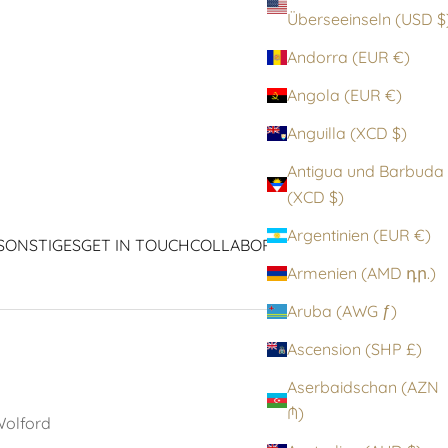
Überseeinseln (
Andorra (EUR €)
Angola (EUR €)
Anguilla (XCD $)
Antigua und Barbuda
(XCD $)
Argentinien (EUR €)
SONSTIGES
GET IN TOUCH
COLLABORATIONEN
ICONS
Armenien (AMD դր.)
Aruba (AWG ƒ)
Ascension (SHP £)
Aserbaidschan (AZN
₼)
olford