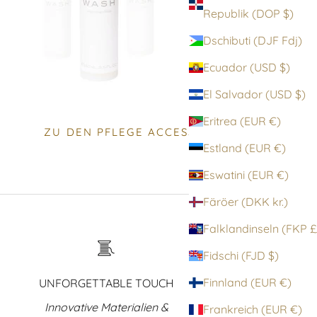
Republik (DOP $)
Dschibuti (DJF Fdj)
Ecuador (USD $)
El Salvador (USD $)
Eritrea (EUR €)
ZU DEN PFLEGE ACCESSOIRES
Estland (EUR €)
Eswatini (EUR €)
Färöer (DKK kr.)
Falklandinsel
Fidschi (FJD $)
Finnland (EUR €)
UNFORGETTABLE TOUCH
Innovative Materialien &
Frankreich (EUR €)