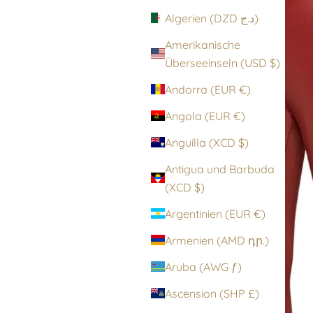
Algerien (DZD د.ج)
Amerikanische
Überseeinseln (USD $)
Andorra (EUR €)
Angola (EUR €)
Anguilla (XCD $)
Antigua und Barbuda
(XCD $)
Argentinien (EUR €)
Armenien (AMD դր.)
Aruba (AWG ƒ)
Ascension (SHP £)