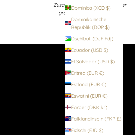
Zusammenstellung zu einem der
Dominica (XCD $)
größten Wolford Sortimente
Dominikanische
weltweit
Republik (DOP $)
Dschibuti (DJF Fdj)
Ecuador (USD $)
El Salvador (USD $)
Eritrea (EUR €)
Estland (EUR €)
Eswatini (EUR €)
Färöer (DKK kr.)
Falklandinseln (FKP £)
Fidschi (FJD $)