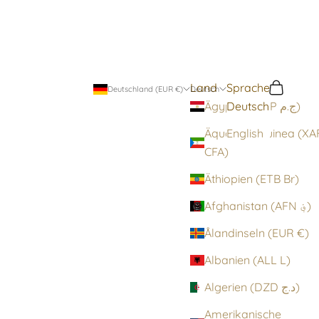
Land
Sprache
Suchen
Warenko
Deutschland (EUR €)
Deutsch
Deutsch
Ägypten (EGP ج.م)
Äquatorialguinea (XA
English
CFA)
Äthiopien (ETB Br)
Afghanistan (AFN ؋)
Ålandinseln (EUR €)
Albanien (ALL L)
Algerien (DZD د.ج)
Amerikanische