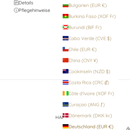
Details
Bulgarien (EUR €)
Pflegehinweise
Burkina Faso (XOF Fr)
Burundi (BIF Fr)
Cabo Verde (CVE $)
Chile (EUR €)
China (CNY ¥)
Cookinseln (NZD $)
Costa Rica (CRC ₡)
Côte d’Ivoire (XOF Fr)
Curaçao (ANG ƒ)
Dänemark (DKK kr.)
HANDVERLESENE AUSWAHL
Deutschland (EUR €)
In einzigartiger
A