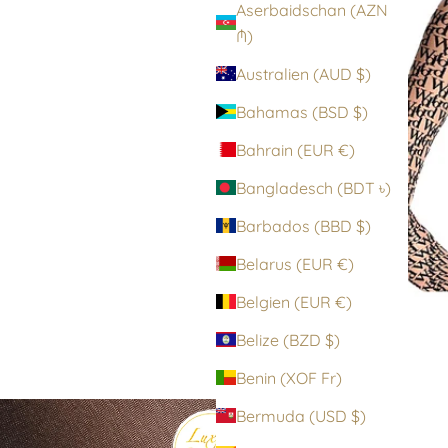
Aserbaidschan (AZN
₼)
Australien (AUD $)
Bahamas (BSD $)
Bahrain (EUR €)
Bangladesch (BDT ৳)
Barbados (BBD $)
Belarus (EUR €)
Belgien (EUR €)
Belize (BZD $)
Benin (XOF Fr)
Bermuda (USD $)