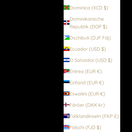
Dominica (XCD $)
Dominikanische
Republik (DOP $)
Dschibuti (DJF Fdj)
Ecuador (USD $)
El Salvador (USD $)
Eritrea (EUR €)
Estland (EUR €)
Eswatini (EUR €)
Färöer (DKK kr.)
Falklandinseln (FKP £)
Fidschi (FJD $)