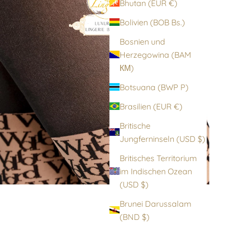
Bhutan (EUR €)
Bolivien (BOB Bs.)
Bosnien und
Herzegowina (BAM
КМ)
Botsuana (BWP P)
Brasilien (EUR €)
Britische
Jungferninseln (USD $)
Britisches Territorium
im Indischen Ozean
(USD $)
Brunei Darussalam
(BND $)