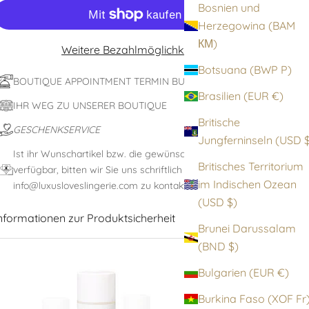
Bosnien und
Herzegowina (BAM
КМ)
Weitere Bezahlmöglichkeiten
Botsuana (BWP P)
BOUTIQUE APPOINTMENT TERMIN BUCHEN
Brasilien (EUR €)
IHR WEG ZU UNSERER BOUTIQUE
Britische
GESCHENKSERVICE
Jungfernin
Ist ihr Wunschartikel bzw. die gewünschte Größe nicht
Britisches Territorium
verfügbar, bitten wir Sie uns schriftlich unter:
im Indischen Ozean
info@luxusloveslingerie.com zu kontaktieren
(USD $)
nformationen zur Produktsicherheit
Brunei Darussalam
(BND $)
Bulgarien (EUR €)
Burkina Faso (XOF F