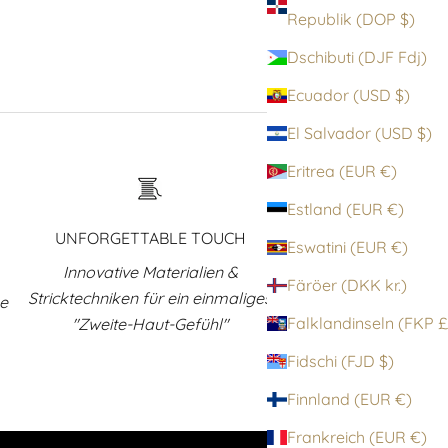
Republik (DOP $)
Dschibuti (DJF Fdj)
Ecuador (USD $)
El Salvador (USD $)
Eritrea (EUR €)
Estland (EUR €)
UNFORGETTABLE TOUCH
Eswatini (EUR €)
Innovative Materialien &
Färöer (DKK kr.)
Stricktechniken für ein einmaliges
ne
Falklandinsel
"Zweite-Haut-Gefühl"
Fidschi (FJD $)
Finnland (EUR €)
Frankreich (EUR €)