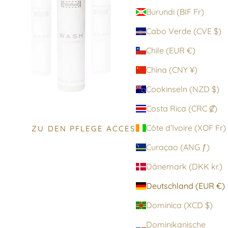
Burundi (BIF Fr)
Cabo Verde (CVE $)
Chile (EUR €)
China (CNY ¥)
Cookinseln (NZD $)
Costa Rica (CRC ₡)
Côte d’Ivoire (XOF Fr)
ZU DEN PFLEGE ACCESSOIRES
Curaçao (ANG ƒ)
Dänemark (DKK kr.)
Deutschland (EUR €)
Dominica (XCD $)
Dominikanische