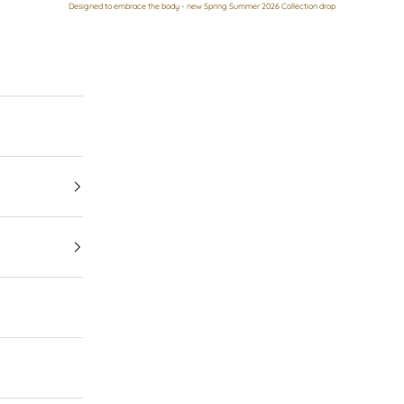
Designed to embrace the body - new Spring Summer 2026 Collection drop