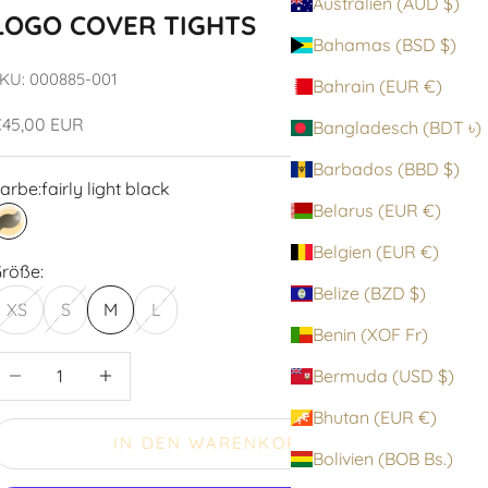
Australien (AUD $)
LOGO COVER TIGHTS
Bahamas (BSD $)
KU: 000885-001
Bahrain (EUR €)
ngebot
45,00 EUR
Bangladesch (BDT ৳)
Barbados (BBD $)
arbe:
fairly light black
Belarus (EUR €)
fairly light black
Belgien (EUR €)
röße:
Belize (BZD $)
XS
S
M
L
Benin (XOF Fr)
nzahl verringern
Anzahl erhöhen
Bermuda (USD $)
Bhutan (EUR €)
IN DEN WARENKORB
Bolivien (BOB Bs.)