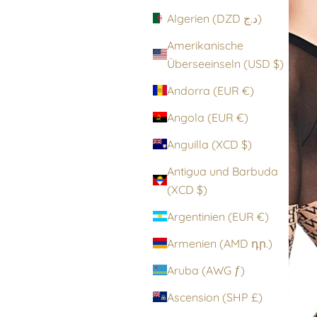
Algerien (DZD د.ج)
Amerikanische
Überseeinseln (USD $)
Andorra (EUR €)
Angola (EUR €)
Anguilla (XCD $)
Antigua und Barbuda
(XCD $)
Argentinien (EUR €)
Armenien (AMD դր.)
Aruba (AWG ƒ)
Ascension (SHP £)