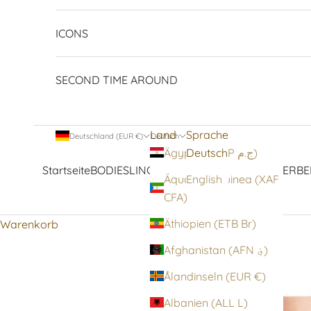
ICONS
SECOND TIME AROUND
Land
Sprache
Deutschland (EUR €)
Deutsch
Deutsch
Ägypten (EGP ج.م)
Startseite
BODIES
LINGERIE
STRUMPFWAREN
OBERBE
Äquatorialguinea (XAF
English
CFA)
Äthiopien (ETB Br)
Warenkorb
Afghanistan (AFN ؋)
Ålandinseln (EUR €)
Albanien (ALL L)