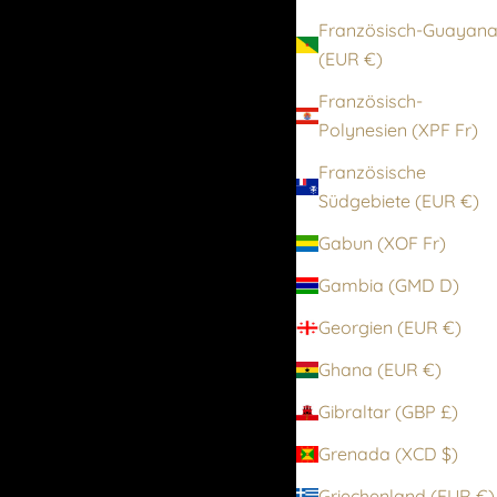
Französisch-Guayan
(EUR €)
Französisch-
Polynesien (XPF Fr)
Französische
Südgebiete (EUR €)
Gabun (XOF Fr)
Gambia (GMD D)
Georgien (EUR €)
Ghana (EUR €)
Gibraltar (GBP £)
Grenada (XCD $)
Griechenland (EUR €)