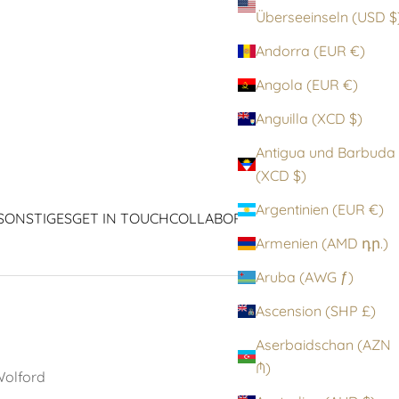
Überseeinseln (
Andorra (EUR €)
Angola (EUR €)
Anguilla (XCD $)
Antigua und Barbuda
(XCD $)
Argentinien (EUR €)
SONSTIGES
GET IN TOUCH
COLLABORATIONEN
ICONS
Armenien (AMD դր.)
Aruba (AWG ƒ)
Ascension (SHP £)
Aserbaidschan (AZN
₼)
olford