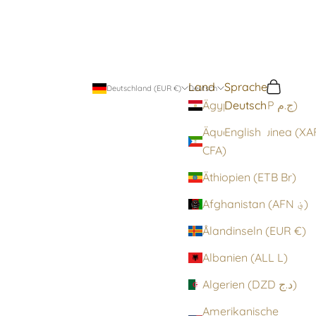
Land
Sprache
Suchen
Warenko
Deutschland (EUR €)
Deutsch
Deutsch
Ägypten (EGP ج.م)
Äquatorialguinea (XA
English
CFA)
Äthiopien (ETB Br)
Afghanistan (AFN ؋)
Ålandinseln (EUR €)
Albanien (ALL L)
Algerien (DZD د.ج)
Amerikanische