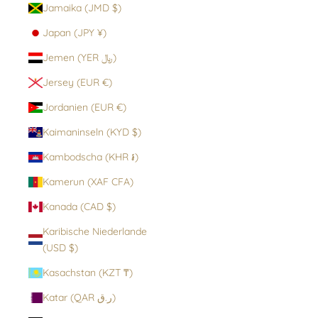
Jamaika (JMD $)
Japan (JPY ¥)
Jemen (YER ﷼)
Jersey (EUR €)
Jordanien (EUR €)
Kaimaninseln (KYD $)
Kambodscha (KHR ៛)
Kamerun (XAF CFA)
Kanada (CAD $)
Karibische Niederlande
(USD $)
Kasachstan (KZT ₸)
Katar (QAR ر.ق)