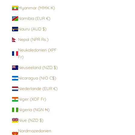
Myanmar (MMK K)
Namibia (EUR €)
Nauru (AUD $)
Nepal (NPR Rs.)
Neukaledonien (XPF
Fr)
Neuseeland (NZD $)
Nicaragua (NIO C$)
Niederlande (EUR €)
Niger (XOF Fr)
Nigeria (NGN ₦)
Niue (NZD $)
Nordmazedonien