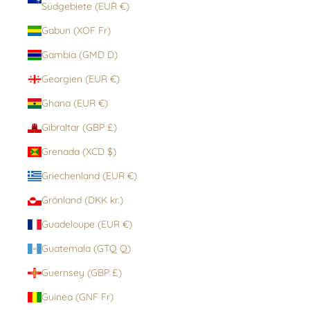
Südgebiete (EUR €)
Gabun (XOF Fr)
Gambia (GMD D)
Georgien (EUR €)
Ghana (EUR €)
Gibraltar (GBP £)
Grenada (XCD $)
Griechenland (EUR €)
Grönland (DKK kr.)
Guadeloupe (EUR €)
Guatemala (GTQ Q)
Guernsey (GBP £)
Guinea (GNF Fr)