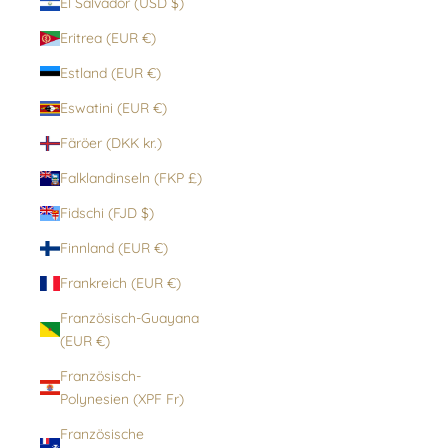
El Salvador (USD $)
Eritrea (EUR €)
Estland (EUR €)
Eswatini (EUR €)
Färöer (DKK kr.)
Falklandinseln (FKP £)
Fidschi (FJD $)
Finnland (EUR €)
Frankreich (EUR €)
Französisch-Guayana
(EUR €)
Französisch-
Polynesien (XPF Fr)
Französische