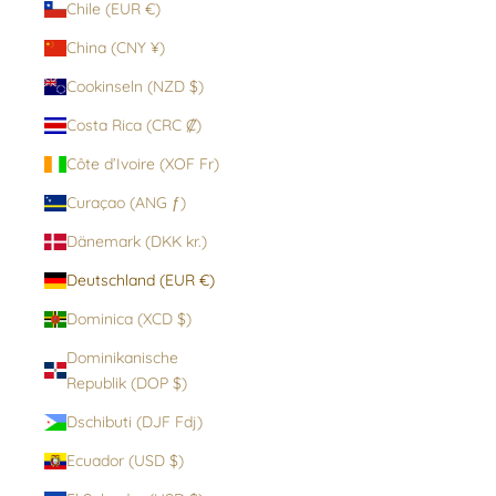
Chile (EUR €)
China (CNY ¥)
Cookinseln (NZD $)
Costa Rica (CRC ₡)
Côte d’Ivoire (XOF Fr)
Curaçao (ANG ƒ)
Dänemark (DKK kr.)
Deutschland (EUR €)
Dominica (XCD $)
Dominikanische
Republik (DOP $)
Dschibuti (DJF Fdj)
Ecuador (USD $)