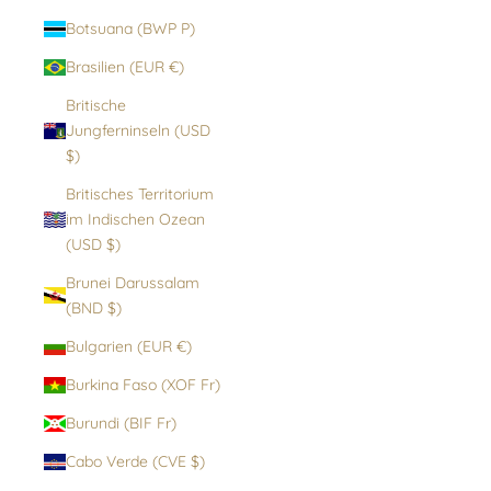
Botsuana (BWP P)
Brasilien (EUR €)
Britische
Jungferninseln (USD
$)
Britisches Territorium
im Indischen Ozean
(USD $)
Brunei Darussalam
(BND $)
Bulgarien (EUR €)
Burkina Faso (XOF Fr)
Burundi (BIF Fr)
Cabo Verde (CVE $)