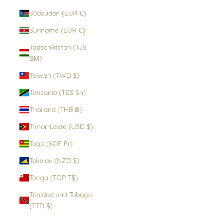
Südsudan (EUR €)
Suriname (EUR €)
Tadschikistan (TJS
ЅМ)
Taiwan (TWD $)
Tansania (TZS Sh)
Thailand (THB ฿)
Timor-Leste (USD $)
Togo (XOF Fr)
Tokelau (NZD $)
Tonga (TOP T$)
Trinidad und Tobago
(TTD $)