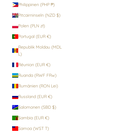
Philippinen (PHP ₱)
Pitcairninseln (NZD $)
Polen (PLN zł)
Portugal (EUR €)
Republik Moldau (MDL
L)
Réunion (EUR €)
Ruanda (RWF FRw)
Rumänien (RON Lei)
Russland (EUR €)
Salomonen (SBD $)
Sambia (EUR €)
Samoa (WST T)