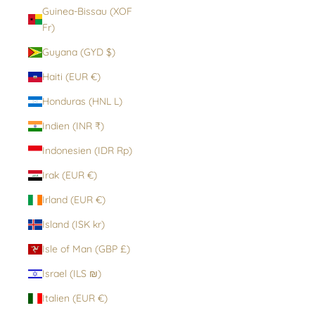
Guinea-Bissau (XOF
Fr)
Guyana (GYD $)
Haiti (EUR €)
Honduras (HNL L)
Indien (INR ₹)
Indonesien (IDR Rp)
Irak (EUR €)
Irland (EUR €)
Island (ISK kr)
Isle of Man (GBP £)
Israel (ILS ₪)
Italien (EUR €)