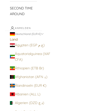
SECOND TIME
AROUND
ANMELDEN
Deutschland (EUR €)
Land
Ägypten (EGP ج.م)
Äquatorialguinea (XAF
CFA)
Äthiopien (ETB Br)
Afghanistan (AFN ؋)
Ålandinseln (EUR €)
Albanien (ALL L)
Algerien (DZD د.ج)