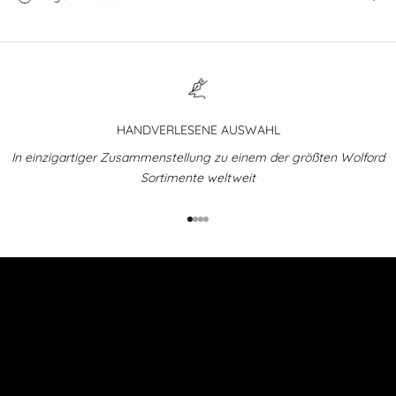
HANDVERLESENE AUSWAHL
In einzigartiger Zusammenstellung zu einem der größten Wolford
Sortimente weltweit
Gehe zu Element 1
Gehe zu Element 2
Gehe zu Element 3
Gehe zu Element 4