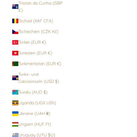
Tristan da Cunha (GBP
£)
Tschad (XAF CFA)
Tschechien (CZK Kč)
Türkei (EUR €)
Tunesien (EUR €)
Turkmenistan (EUR €)
Turks- und
Caicosinseln (USD $)
Tuvalu (AUD $)
Uganda (UGX USh)
Ukraine (UAH ₴)
Ungarn (HUF Ft)
Uruguay (UYU $U)