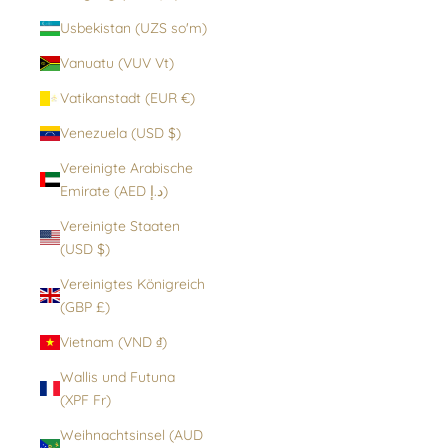
Usbekistan (UZS so'm)
Vanuatu (VUV Vt)
Vatikanstadt (EUR €)
Venezuela (USD $)
Vereinigte Arabische
Emirate (AED د.إ)
Vereinigte Staaten
(USD $)
Vereinigtes Königreich
(GBP £)
Vietnam (VND ₫)
Wallis und Futuna
(XPF Fr)
Weihnachtsinsel (AUD