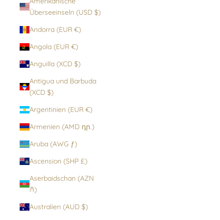
Amerikanische
Überseeinseln (USD $)
Andorra (EUR €)
Angola (EUR €)
Anguilla (XCD $)
Antigua und Barbuda
(XCD $)
Argentinien (EUR €)
Armenien (AMD դր.)
Aruba (AWG ƒ)
Ascension (SHP £)
Aserbaidschan (AZN
₼)
Australien (AUD $)