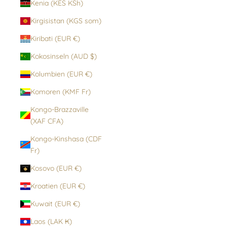
Kenia (KES KSh)
Kirgisistan (KGS som)
Kiribati (EUR €)
Kokosinseln (AUD $)
Kolumbien (EUR €)
Komoren (KMF Fr)
Kongo-Brazzaville
(XAF CFA)
Kongo-Kinshasa (CDF
Fr)
Kosovo (EUR €)
Kroatien (EUR €)
Kuwait (EUR €)
Laos (LAK ₭)