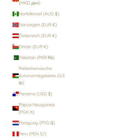
(MKD ден)
Norfolkinsel (AUD $)
Norwegen (EUR €)
Österreich (EUR €)
Oman (EUR €)
Pakistan (PKR ₨)
Palästinensische
Autonomiegebiete (ILS
₪)
Panama (USD $)
Papua-Neuguinea
(PGK K)
Paraguay (PYG ₲)
Peru (PEN S/)