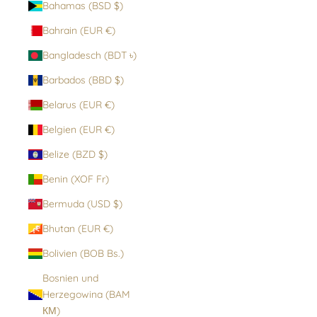
Bahamas (BSD $)
Bahrain (EUR €)
Bangladesch (BDT ৳)
Barbados (BBD $)
Belarus (EUR €)
Belgien (EUR €)
Belize (BZD $)
Benin (XOF Fr)
Bermuda (USD $)
Bhutan (EUR €)
Bolivien (BOB Bs.)
Bosnien und
Herzegowina (BAM
КМ)