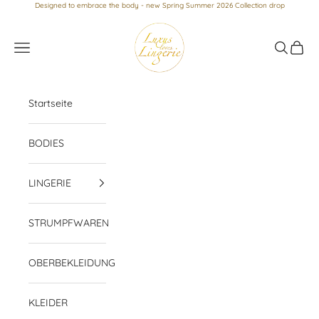
Zum Inhalt springen
Designed to embrace the body - new Spring Summer 2026 Collection drop
Luxus loves Lingerie
Menü
Suchen
Waren
Startseite
BODIES
LINGERIE
STRUMPFWAREN
OBERBEKLEIDUNG
KLEIDER