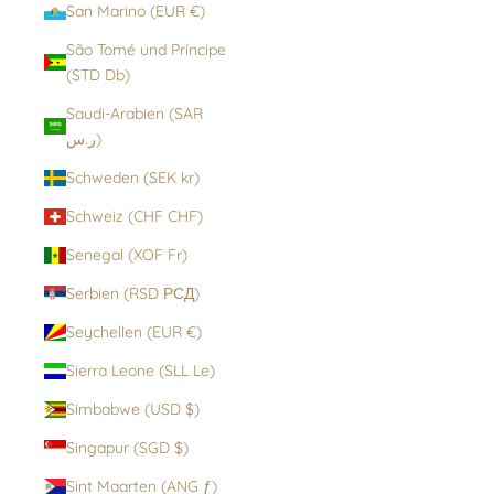
San Marino (EUR €)
São Tomé und Príncipe
(STD Db)
Saudi-Arabien (SAR
ر.س)
Schweden (SEK kr)
Schweiz (CHF CHF)
Senegal (XOF Fr)
Serbien (RSD РСД)
Seychellen (EUR €)
Sierra Leone (SLL Le)
Simbabwe (USD $)
Singapur (SGD $)
Sint Maarten (ANG ƒ)