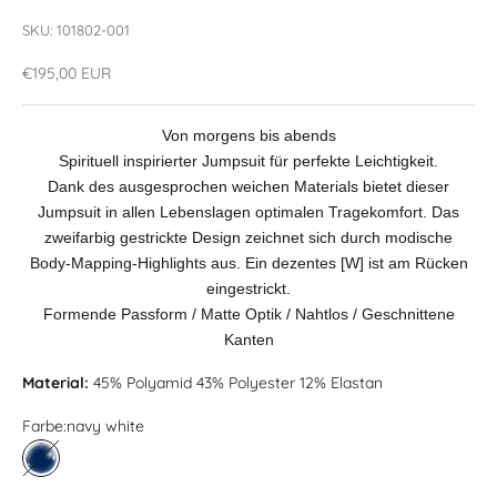
SKU: 101802-001
Angebot
€195,00 EUR
Von morgens bis abends
Spirituell inspirierter Jumpsuit für perfekte Leichtigkeit.
Dank des ausgesprochen weichen Materials bietet dieser
Jumpsuit in allen Lebenslagen optimalen Tragekomfort. Das
zweifarbig gestrickte Design zeichnet sich durch modische
Body-Mapping-Highlights aus. Ein dezentes [W] ist am Rücken
eingestrickt.
Formende Passform / Matte Optik / Nahtlos / Geschnittene
Kanten
Material:
45% Polyamid 43% Polyester 12% Elastan
Farbe:
navy white
navy white