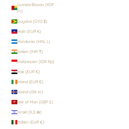
Guinea-Bissau (XOF
Fr)
Guyana (GYD $)
Haiti (EUR €)
Honduras (HNL L)
Indien (INR ₹)
Indonesien (IDR Rp)
Irak (EUR €)
Irland (EUR €)
Island (ISK kr)
Isle of Man (GBP £)
Israel (ILS ₪)
Italien (EUR €)