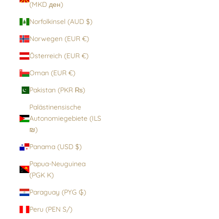
(MKD ден)
Norfolkinsel (AUD $)
Norwegen (EUR €)
Österreich (EUR €)
Oman (EUR €)
Pakistan (PKR ₨)
Palästinensische
Autonomiegebiete (ILS
₪)
Panama (USD $)
Papua-Neuguinea
(PGK K)
Paraguay (PYG ₲)
Peru (PEN S/)