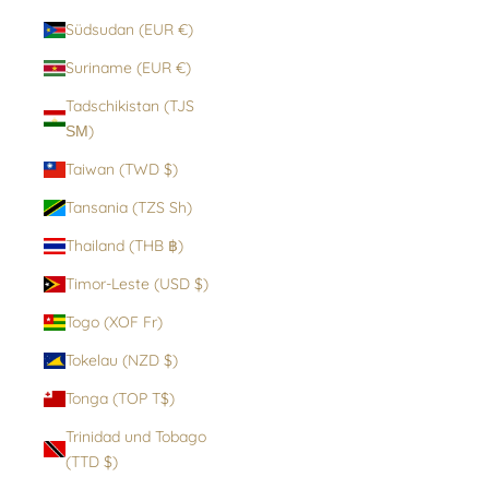
Südsudan (EUR €)
Suriname (EUR €)
Tadschikistan (TJS
ЅМ)
Taiwan (TWD $)
Tansania (TZS Sh)
Thailand (THB ฿)
Timor-Leste (USD $)
Togo (XOF Fr)
Tokelau (NZD $)
Tonga (TOP T$)
Trinidad und Tobago
(TTD $)