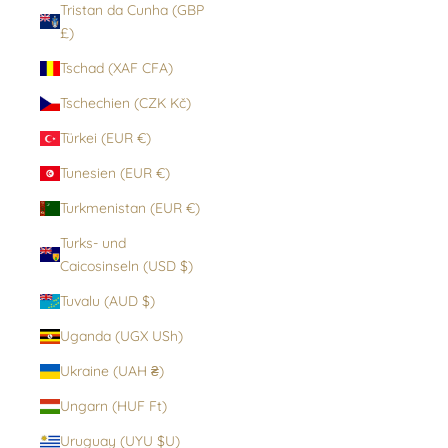
Tristan da Cunha (GBP
£)
Tschad (XAF CFA)
Tschechien (CZK Kč)
Türkei (EUR €)
Tunesien (EUR €)
Turkmenistan (EUR €)
Turks- und
Caicosinseln (USD $)
Tuvalu (AUD $)
Uganda (UGX USh)
Ukraine (UAH ₴)
Ungarn (HUF Ft)
Uruguay (UYU $U)