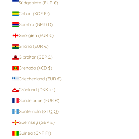
Südgebiete (EUR €)
Gabun (XOF Fr)
Gambia (GMD D)
Georgien (EUR €)
Ghana (EUR €)
Gibraltar (GBP £)
Grenada (XCD $)
Griechenland (EUR €)
Grönland (DKK kr.)
Guadeloupe (EUR €)
Guatemala (GTQ Q)
Guernsey (GBP £)
Guinea (GNF Fr)