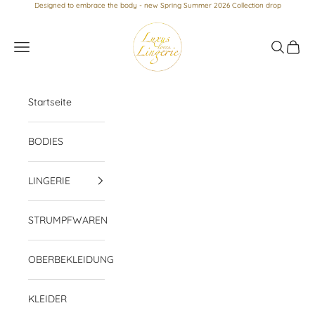
Zum Inhalt springen
Designed to embrace the body - new Spring Summer 2026 Collection drop
Luxus loves Lingerie
Menü
Suchen
Waren
Startseite
BODIES
LINGERIE
STRUMPFWAREN
OBERBEKLEIDUNG
KLEIDER