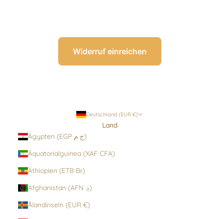
Widerruf einreichen
Deutschland (EUR €)
Land
Ägypten (EGP ج.م)
Äquatorialguinea (XAF CFA)
Äthiopien (ETB Br)
Afghanistan (AFN ؋)
Ålandinseln (EUR €)