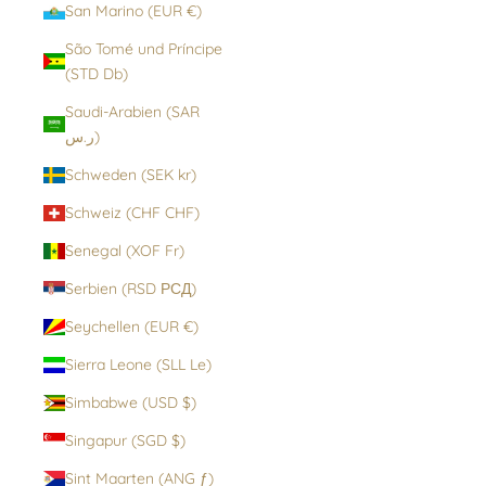
San Marino (EUR €)
São Tomé und Príncipe
(STD Db)
Saudi-Arabien (SAR
ر.س)
Schweden (SEK kr)
Schweiz (CHF CHF)
Senegal (XOF Fr)
Serbien (RSD РСД)
Seychellen (EUR €)
Sierra Leone (SLL Le)
Simbabwe (USD $)
Singapur (SGD $)
Sint Maarten (ANG ƒ)