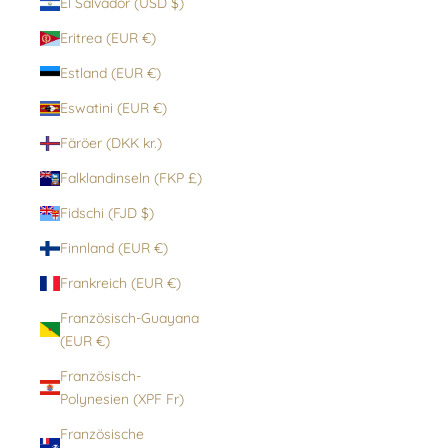
El Salvador (USD $)
Eritrea (EUR €)
Estland (EUR €)
Eswatini (EUR €)
Färöer (DKK kr.)
Falklandinseln (FKP £)
Fidschi (FJD $)
Finnland (EUR €)
Frankreich (EUR €)
Französisch-Guayana
(EUR €)
Französisch-
Polynesien (XPF Fr)
Französische