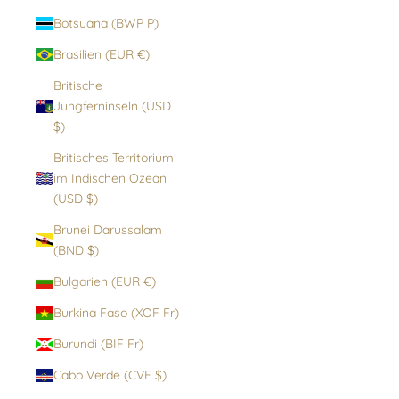
Botsuana (BWP P)
Brasilien (EUR €)
Britische
Jungferninseln (USD
$)
Britisches Territorium
im Indischen Ozean
(USD $)
Brunei Darussalam
(BND $)
Bulgarien (EUR €)
Burkina Faso (XOF Fr)
Burundi (BIF Fr)
Cabo Verde (CVE $)