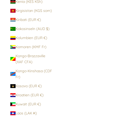
Kenia (KES KSh)
Kirgisistan (KGS som)
Kiribati (EUR €)
Kokosinseln (AUD $)
Kolumbien (EUR €)
Komoren (KMF Fr)
Kongo-Brazzaville
(XAF CFA)
Kongo-Kinshasa (CDF
Fr)
Kosovo (EUR €)
Kroatien (EUR €)
Kuwait (EUR €)
Laos (LAK ₭)