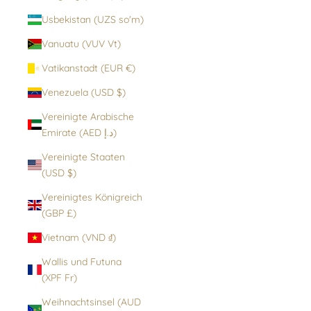
Usbekistan (UZS so'm)
Vanuatu (VUV Vt)
Vatikanstadt (EUR €)
Venezuela (USD $)
Vereinigte Arabische
Emirate (AED د.إ)
Vereinigte Staaten
(USD $)
Vereinigtes Königreich
(GBP £)
Vietnam (VND ₫)
Wallis und Futuna
(XPF Fr)
Weihnachtsinsel (AUD