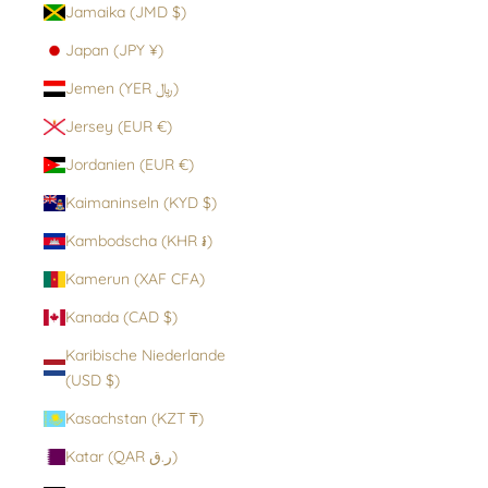
Jamaika (JMD $)
Japan (JPY ¥)
Jemen (YER ﷼)
Jersey (EUR €)
Jordanien (EUR €)
Kaimaninseln (KYD $)
Kambodscha (KHR ៛)
Kamerun (XAF CFA)
Kanada (CAD $)
Karibische Niederlande
(USD $)
Kasachstan (KZT ₸)
Katar (QAR ر.ق)