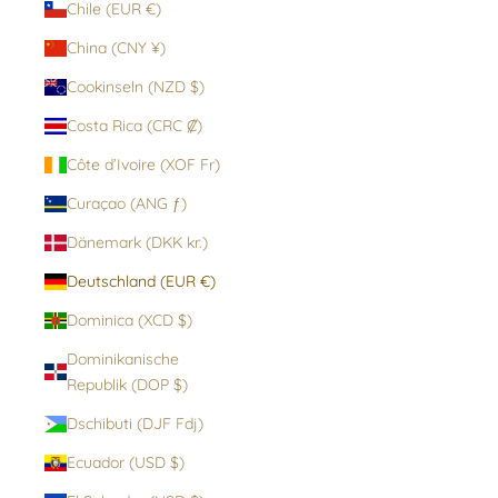
Chile (EUR €)
China (CNY ¥)
Cookinseln (NZD $)
Costa Rica (CRC ₡)
Côte d’Ivoire (XOF Fr)
Curaçao (ANG ƒ)
Dänemark (DKK kr.)
Deutschland (EUR €)
Dominica (XCD $)
Dominikanische
Republik (DOP $)
Dschibuti (DJF Fdj)
Ecuador (USD $)