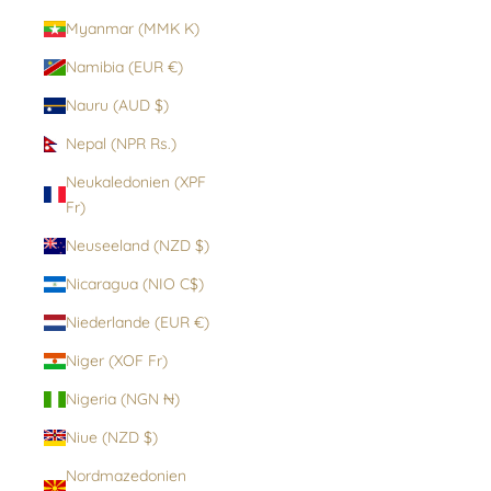
Myanmar (MMK K)
Namibia (EUR €)
Nauru (AUD $)
Nepal (NPR Rs.)
Neukaledonien (XPF
Fr)
Neuseeland (NZD $)
Nicaragua (NIO C$)
Niederlande (EUR €)
Niger (XOF Fr)
Nigeria (NGN ₦)
Niue (NZD $)
Nordmazedonien