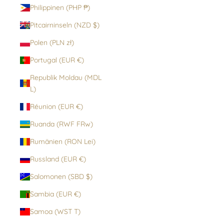
Philippinen (PHP ₱)
Pitcairninseln (NZD $)
Polen (PLN zł)
Portugal (EUR €)
Republik Moldau (MDL
L)
Réunion (EUR €)
Ruanda (RWF FRw)
Rumänien (RON Lei)
Russland (EUR €)
Salomonen (SBD $)
Sambia (EUR €)
Samoa (WST T)