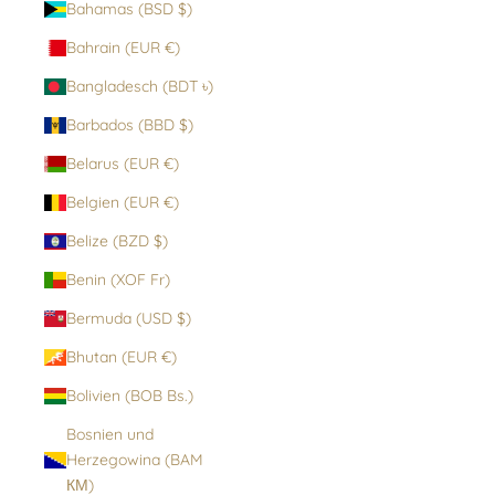
Bahamas (BSD $)
Bahrain (EUR €)
Bangladesch (BDT ৳)
Barbados (BBD $)
Belarus (EUR €)
Belgien (EUR €)
Belize (BZD $)
Benin (XOF Fr)
Bermuda (USD $)
Bhutan (EUR €)
Bolivien (BOB Bs.)
Bosnien und
Herzegowina (BAM
КМ)