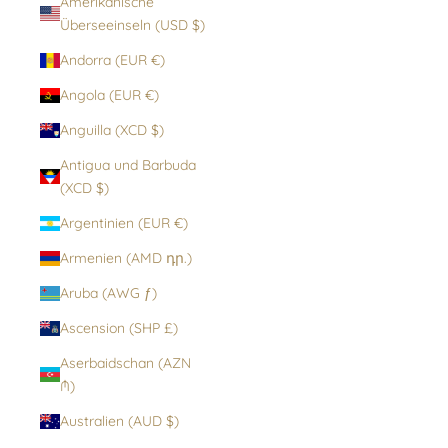
Amerikanische
Überseeinseln (USD $)
Andorra (EUR €)
Angola (EUR €)
Anguilla (XCD $)
Antigua und Barbuda
(XCD $)
Argentinien (EUR €)
Armenien (AMD դր.)
Aruba (AWG ƒ)
Ascension (SHP £)
Aserbaidschan (AZN
₼)
Australien (AUD $)