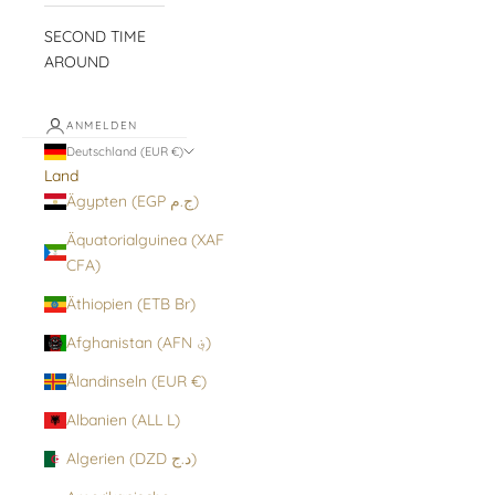
SECOND TIME
AROUND
ANMELDEN
Deutschland (EUR €)
Land
Ägypten (EGP ج.م)
Äquatorialguinea (XAF
CFA)
Äthiopien (ETB Br)
Afghanistan (AFN ؋)
Ålandinseln (EUR €)
Albanien (ALL L)
Algerien (DZD د.ج)