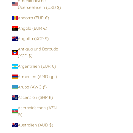
Amerikanische
Überseeinseln (USD $)
Andorra (EUR €)
Angola (EUR €)
Anguilla (XCD $)
Antigua und Barbuda
(XCD $)
Argentinien (EUR €)
Armenien (AMD դր.)
Aruba (AWG ƒ)
Ascension (SHP £)
Aserbaidschan (AZN
₼)
Australien (AUD $)