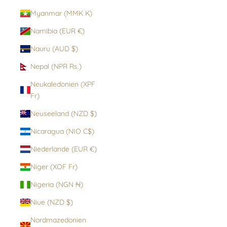
Myanmar (MMK K)
Namibia (EUR €)
Nauru (AUD $)
Nepal (NPR Rs.)
Neukaledonien (XPF
Fr)
Neuseeland (NZD $)
Nicaragua (NIO C$)
Niederlande (EUR €)
Niger (XOF Fr)
Nigeria (NGN ₦)
Niue (NZD $)
Nordmazedonien