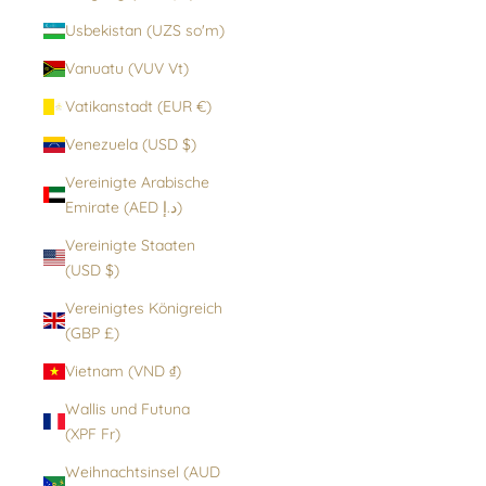
Usbekistan (UZS so'm)
Vanuatu (VUV Vt)
Vatikanstadt (EUR €)
Venezuela (USD $)
Vereinigte Arabische
Emirate (AED د.إ)
Vereinigte Staaten
(USD $)
Vereinigtes Königreich
(GBP £)
Vietnam (VND ₫)
Wallis und Futuna
(XPF Fr)
Weihnachtsinsel (AUD