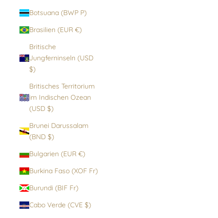
Botsuana (BWP P)
Brasilien (EUR €)
Britische
Jungferninseln (USD
$)
Britisches Territorium
im Indischen Ozean
(USD $)
Brunei Darussalam
(BND $)
Bulgarien (EUR €)
Burkina Faso (XOF Fr)
Burundi (BIF Fr)
Cabo Verde (CVE $)