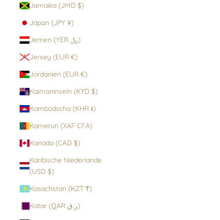
Jamaika (JMD $)
Japan (JPY ¥)
Jemen (YER ﷼)
Jersey (EUR €)
Jordanien (EUR €)
Kaimaninseln (KYD $)
Kambodscha (KHR ៛)
Kamerun (XAF CFA)
Kanada (CAD $)
Karibische Niederlande
(USD $)
Kasachstan (KZT ₸)
Katar (QAR ر.ق)