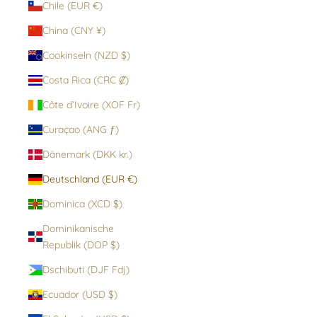
Chile (EUR €)
China (CNY ¥)
Cookinseln (NZD $)
Costa Rica (CRC ₡)
Côte d’Ivoire (XOF Fr)
Curaçao (ANG ƒ)
Dänemark (DKK kr.)
Deutschland (EUR €)
Dominica (XCD $)
Dominikanische
Republik (DOP $)
Dschibuti (DJF Fdj)
Ecuador (USD $)