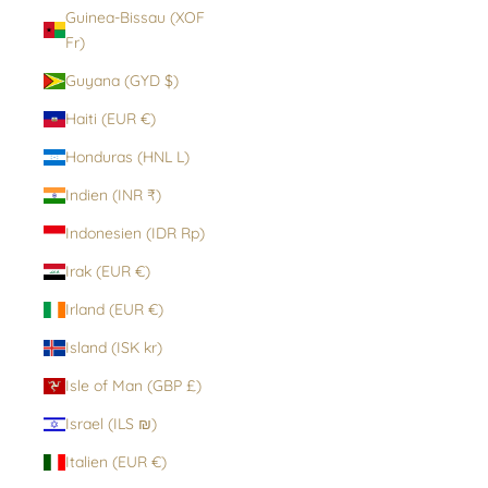
Guinea-Bissau (XOF
Fr)
Guyana (GYD $)
Haiti (EUR €)
Honduras (HNL L)
Indien (INR ₹)
Indonesien (IDR Rp)
Irak (EUR €)
Irland (EUR €)
Island (ISK kr)
Isle of Man (GBP £)
Israel (ILS ₪)
Italien (EUR €)