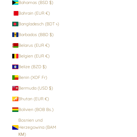
Bahamas (BSD $)
Bahrain (EUR €)
Bangladesch (BDT ৳)
Barbados (BBD $)
Belarus (EUR €)
Belgien (EUR €)
Belize (BZD $)
Benin (XOF Fr)
Bermuda (USD $)
Bhutan (EUR €)
Bolivien (BOB Bs.)
Bosnien und
Herzegowina (BAM
КМ)