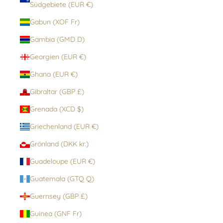
Südgebiete (EUR €)
Gabun (XOF Fr)
Gambia (GMD D)
Georgien (EUR €)
Ghana (EUR €)
Gibraltar (GBP £)
Grenada (XCD $)
Griechenland (EUR €)
Grönland (DKK kr.)
Guadeloupe (EUR €)
Guatemala (GTQ Q)
Guernsey (GBP £)
Guinea (GNF Fr)