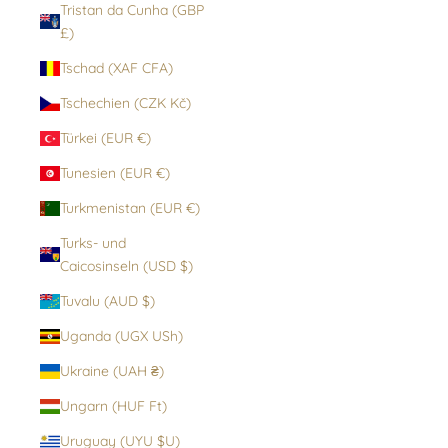
Tristan da Cunha (GBP
£)
Tschad (XAF CFA)
Tschechien (CZK Kč)
Türkei (EUR €)
Tunesien (EUR €)
Turkmenistan (EUR €)
Turks- und
Caicosinseln (USD $)
Tuvalu (AUD $)
Uganda (UGX USh)
Ukraine (UAH ₴)
Ungarn (HUF Ft)
Uruguay (UYU $U)