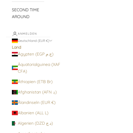
SECOND TIME
AROUND
ANMELDEN
Deutschland (EUR €)
Land
Ägypten (EGP ج.م)
Äquatorialguinea (XAF
CFA)
Äthiopien (ETB Br)
Afghanistan (AFN ؋)
Ålandinseln (EUR €)
Albanien (ALL L)
Algerien (DZD د.ج)