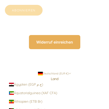
ABONNIEREN
Widerruf einreichen
Deutschland (EUR €)
Land
Ägypten (EGP ج.م)
Äquatorialguinea (XAF CFA)
Äthiopien (ETB Br)