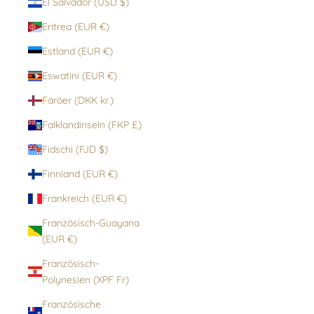
El Salvador (USD $)
Eritrea (EUR €)
Estland (EUR €)
Eswatini (EUR €)
Färöer (DKK kr.)
Falklandinseln (FKP £)
Fidschi (FJD $)
Finnland (EUR €)
Frankreich (EUR €)
Französisch-Guayana
(EUR €)
Französisch-
Polynesien (XPF Fr)
Französische