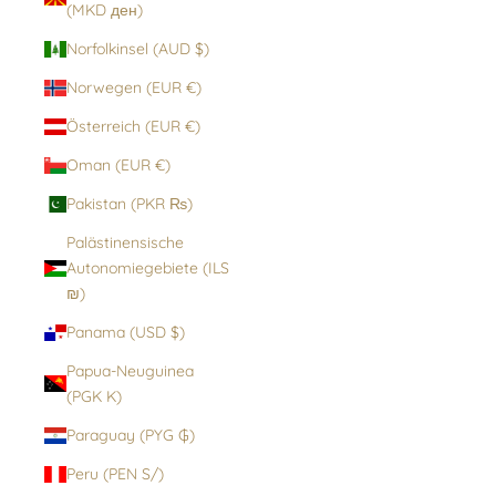
(MKD ден)
Norfolkinsel (AUD $)
Norwegen (EUR €)
Österreich (EUR €)
Oman (EUR €)
Pakistan (PKR ₨)
Palästinensische
Autonomiegebiete (ILS
₪)
Panama (USD $)
Papua-Neuguinea
(PGK K)
Paraguay (PYG ₲)
Peru (PEN S/)