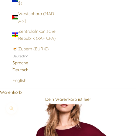
$)
Westsahara (MAD
د.م.)
Zentralafrikanische
Republik (XAF CFA)
Zypern (EUR €)
Deutsch
Sprache
Deutsch
English
Warenkorb
Dein Warenkorb ist leer
Bild vergrößern