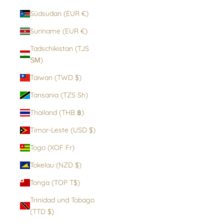
Südsudan (EUR €)
Suriname (EUR €)
Tadschikistan (TJS
ЅМ)
Taiwan (TWD $)
Tansania (TZS Sh)
Thailand (THB ฿)
Timor-Leste (USD $)
Togo (XOF Fr)
Tokelau (NZD $)
Tonga (TOP T$)
Trinidad und Tobago
(TTD $)