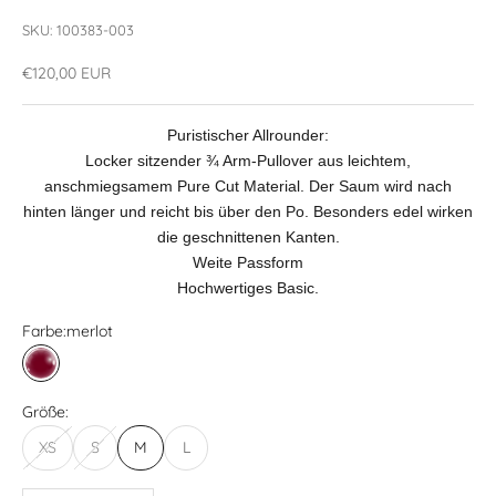
SKU: 100383-003
Angebot
€120,00 EUR
Puristischer Allrounder:
Locker sitzender ¾ Arm-Pullover aus leichtem,
anschmiegsamem Pure Cut Material. Der Saum wird nach
hinten länger und reicht bis über den Po. Besonders edel wirken
die geschnittenen Kanten.
Weite Passform
Hochwertiges Basic.
Farbe:
merlot
merlot
Größe:
XS
S
M
L