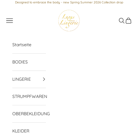
Zum Inhalt springen
Designed to embrace the body - new Spring Summer 2026 Collection drop
Luxus loves Lingerie
Menü
Suchen
Waren
Startseite
BODIES
LINGERIE
STRUMPFWAREN
OBERBEKLEIDUNG
KLEIDER