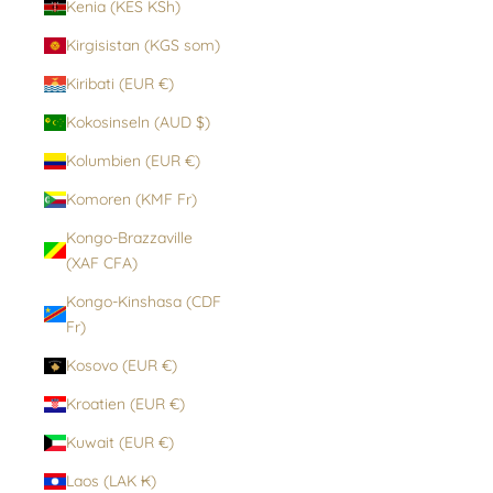
Kenia (KES KSh)
Kirgisistan (KGS som)
Kiribati (EUR €)
Kokosinseln (AUD $)
Kolumbien (EUR €)
Komoren (KMF Fr)
Kongo-Brazzaville
(XAF CFA)
Kongo-Kinshasa (CDF
Fr)
Kosovo (EUR €)
Kroatien (EUR €)
Kuwait (EUR €)
Laos (LAK ₭)