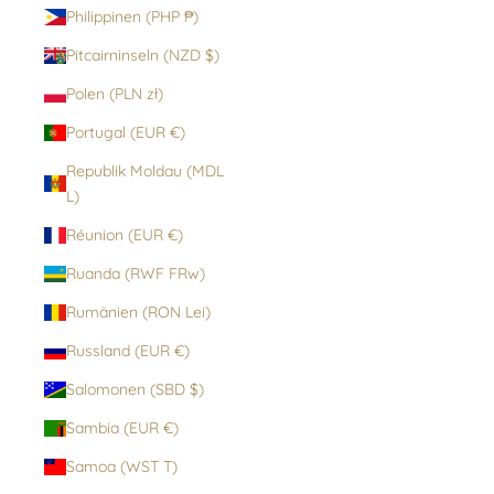
Philippinen (PHP ₱)
Pitcairninseln (NZD $)
Polen (PLN zł)
Portugal (EUR €)
Republik Moldau (MDL
L)
Réunion (EUR €)
Ruanda (RWF FRw)
Rumänien (RON Lei)
Russland (EUR €)
Salomonen (SBD $)
Sambia (EUR €)
Samoa (WST T)