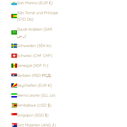
San Marino (EUR €)
São Tomé und Príncipe
(STD Db)
Saudi-Arabien (SAR
ر.س)
Schweden (SEK kr)
Schweiz (CHF CHF)
Senegal (XOF Fr)
Serbien (RSD РСД)
Seychellen (EUR €)
Sierra Leone (SLL Le)
Simbabwe (USD $)
Singapur (SGD $)
Sint Maarten (ANG ƒ)