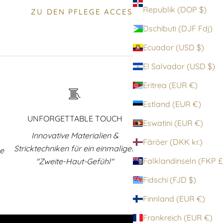
Republik (DOP $)
ZU DEN PFLEGE ACCESSOIRES
Dschibuti (DJF Fdj)
Ecuador (USD $)
El Salvador (USD $)
Eritrea (EUR €)
Estland (EUR €)
UNFORGETTABLE TOUCH
Eswatini (EUR €)
Innovative Materialien &
Färöer (DKK kr.)
Stricktechniken für ein einmaliges
ne
Falklandinsel
"Zweite-Haut-Gefühl"
Fidschi (FJD $)
Finnland (EUR €)
Frankreich (EUR €)