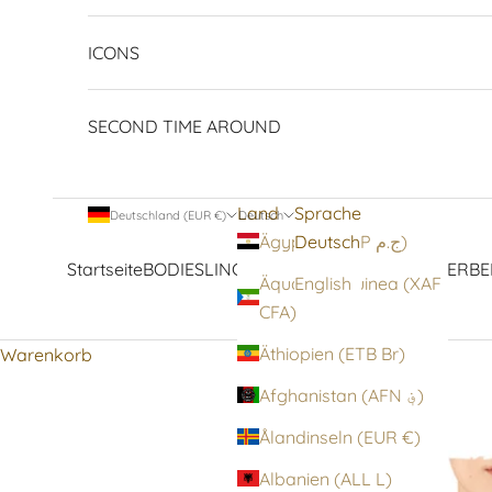
ICONS
SECOND TIME AROUND
Land
Sprache
Deutschland (EUR €)
Deutsch
Deutsch
Ägypten (EGP ج.م)
Startseite
BODIES
LINGERIE
STRUMPFWAREN
OBERBE
Äquatorialguinea (XAF
English
CFA)
Äthiopien (ETB Br)
Warenkorb
Afghanistan (AFN ؋)
Ålandinseln (EUR €)
Albanien (ALL L)