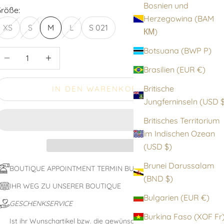
Bosnien und
röße:
Herzegowina (BAM
XS
S
M
L
S 021
КМ)
Botsuana (BWP P)
nzahl verringern
Anzahl erhöhen
Brasilien (EUR €)
Britische
IN DEN WARENKORB
Jungfernin
Britisches Territorium
im Indischen Ozean
(USD $)
Brunei Darussalam
BOUTIQUE APPOINTMENT TERMIN BUCHEN
(BND $)
IHR WEG ZU UNSERER BOUTIQUE
Bulgarien (EUR €)
GESCHENKSERVICE
Burkina Faso (XOF F
Ist ihr Wunschartikel bzw. die gewünschte Größe nicht