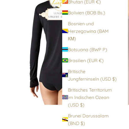
Bhutan (EUR €)
Bolivien (BOB Bs.)
Bosnien und
Herzegowina (BAM
КМ)
Botsuana (BWP P)
Brasilien (EUR €)
Britische
Jungferninseln (USD $)
Britisches Territorium
im Indischen Ozean
(USD $)
Brunei Darussalam
(BND $)