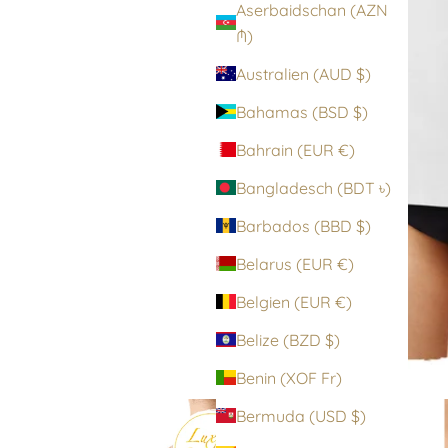
Aserbaidschan (AZN
₼)
Australien (AUD $)
Bahamas (BSD $)
Bahrain (EUR €)
Bangladesch (BDT ৳)
Barbados (BBD $)
Belarus (EUR €)
Belgien (EUR €)
Belize (BZD $)
Benin (XOF Fr)
Bermuda (USD $)