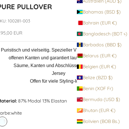
Australien (AUD $)
PURE PULLOVER
Bahamas (BSD $)
KU: 100281-003
Bahrain (EUR €)
ngebot
95,00 EUR
Bangladesch (BDT ৳)
Barbados (BBD $)
Puristisch und vielseitig. Spezieller Viskose-Jersey mit
Belarus (EUR €)
offenen Kanten und garantiert laufmaschenfrei.
Säume, Kanten und Abschlüsse geschnitten
Belgien (EUR €)
Jersey
Belize (BZD $)
Offen für viele Styling-Ideen.
Benin (XOF Fr)
Bermuda (USD $)
aterial:
87% Modal 13% Elastan
Bhutan (EUR €)
arbe:
white
Bolivien (BOB Bs.)
white