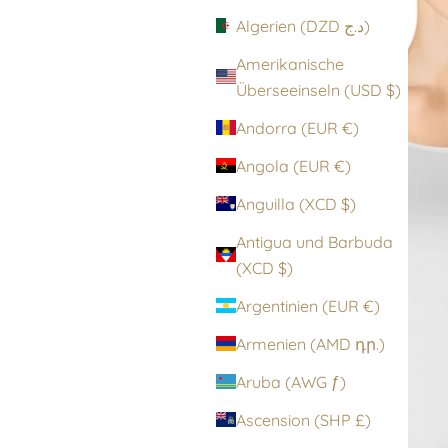
Algerien (DZD د.ج)
Amerikanische
Überseeinseln (USD $)
Andorra (EUR €)
Angola (EUR €)
Anguilla (XCD $)
Antigua und Barbuda
(XCD $)
Argentinien (EUR €)
Armenien (AMD դր.)
Aruba (AWG ƒ)
Ascension (SHP £)