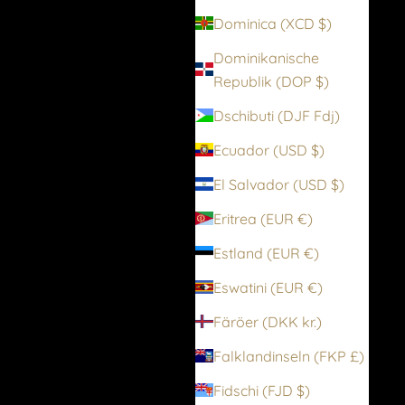
Dominica (XCD $)
Dominikanische
Republik (DOP $)
Dschibuti (DJF Fdj)
Ecuador (USD $)
El Salvador (USD $)
Eritrea (EUR €)
Estland (EUR €)
Eswatini (EUR €)
Färöer (DKK kr.)
Falklandinseln (FKP £)
Fidschi (FJD $)