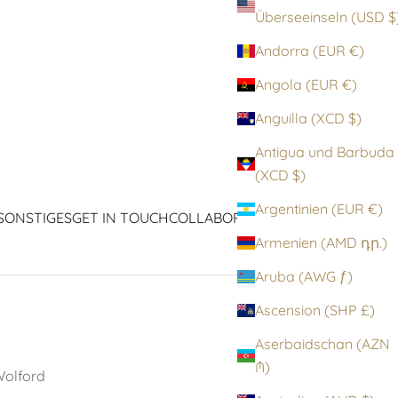
Überseeinseln (
Andorra (EUR €)
Angola (EUR €)
Anguilla (XCD $)
Antigua und Barbuda
(XCD $)
Argentinien (EUR €)
SONSTIGES
GET IN TOUCH
COLLABORATIONEN
ICONS
Armenien (AMD դր.)
Aruba (AWG ƒ)
Ascension (SHP £)
Aserbaidschan (AZN
₼)
olford