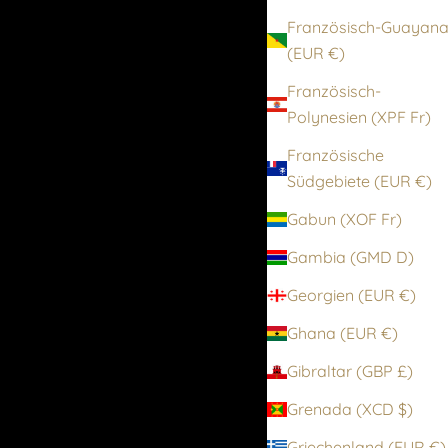
Französisch-Guayan
(EUR €)
Französisch-
Polynesien (XPF Fr)
Französische
Südgebiete (EUR €)
Gabun (XOF Fr)
Gambia (GMD D)
Georgien (EUR €)
Ghana (EUR €)
Gibraltar (GBP £)
Grenada (XCD $)
Griechenland (EUR €)