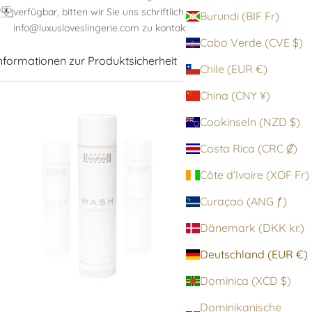
verfügbar, bitten wir Sie uns schriftlich unter:
Burundi (BIF Fr)
info@luxusloveslingerie.com zu kontaktieren
Cabo Verde (CVE $)
nformationen zur Produktsicherheit
Chile (EUR €)
China (CNY ¥)
Cookinseln (NZD $)
Costa Rica (CRC ₡)
Côte d’Ivoire (XOF Fr)
Curaçao (ANG ƒ)
Dänemark (DKK kr.)
Deutschland (EUR €)
Dominica (XCD $)
Dominikanische