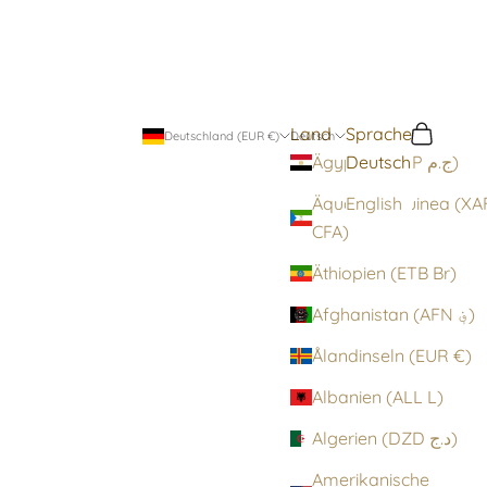
Land
Sprache
Suchen
Warenko
Deutschland (EUR €)
Deutsch
Deutsch
Ägypten (EGP ج.م)
Äquatorialguinea (XA
English
CFA)
Äthiopien (ETB Br)
Afghanistan (AFN ؋)
Ålandinseln (EUR €)
Albanien (ALL L)
Algerien (DZD د.ج)
Amerikanische