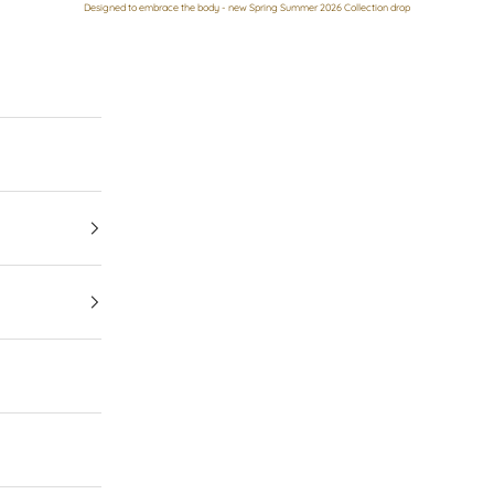
Designed to embrace the body - new Spring Summer 2026 Collection drop