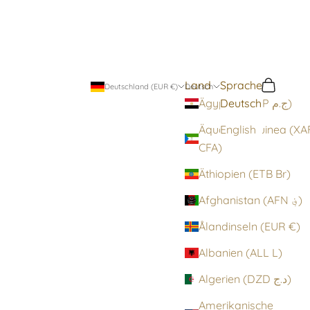
Land
Sprache
Suchen
Warenko
Deutschland (EUR €)
Deutsch
Deutsch
Ägypten (EGP ج.م)
Äquatorialguinea (XA
English
CFA)
Äthiopien (ETB Br)
Afghanistan (AFN ؋)
Ålandinseln (EUR €)
Albanien (ALL L)
Algerien (DZD د.ج)
Amerikanische