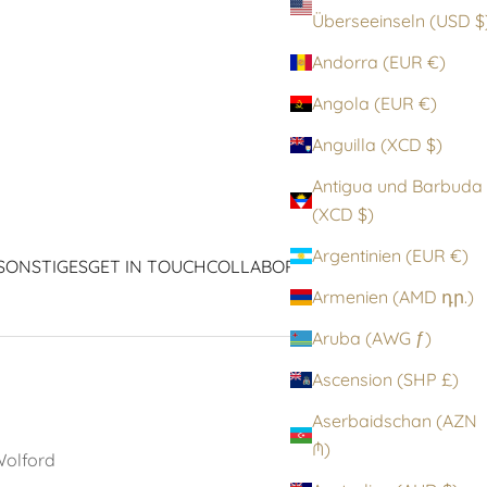
Überseeinseln (
Andorra (EUR €)
Angola (EUR €)
Anguilla (XCD $)
Antigua und Barbuda
(XCD $)
Argentinien (EUR €)
SONSTIGES
GET IN TOUCH
COLLABORATIONEN
ICONS
Armenien (AMD դր.)
Aruba (AWG ƒ)
Ascension (SHP £)
Aserbaidschan (AZN
₼)
olford