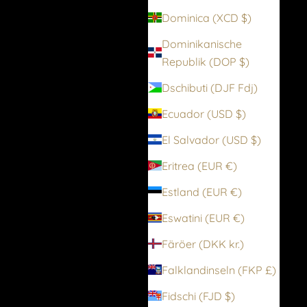
Dominica (XCD $)
Dominikanische
Republik (DOP $)
Dschibuti (DJF Fdj)
Ecuador (USD $)
El Salvador (USD $)
Eritrea (EUR €)
Estland (EUR €)
Eswatini (EUR €)
Färöer (DKK kr.)
Falklandinseln (FKP £)
Fidschi (FJD $)