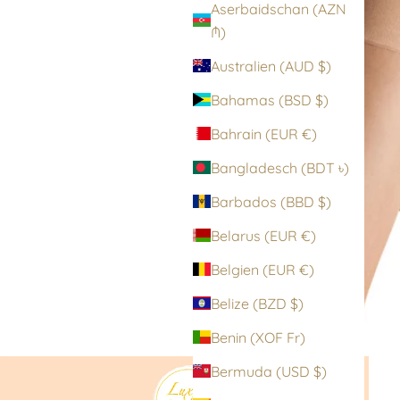
Aserbaidschan (AZN
₼)
Australien (AUD $)
Bahamas (BSD $)
Bahrain (EUR €)
Bangladesch (BDT ৳)
Barbados (BBD $)
Belarus (EUR €)
Belgien (EUR €)
Belize (BZD $)
Benin (XOF Fr)
Bermuda (USD $)