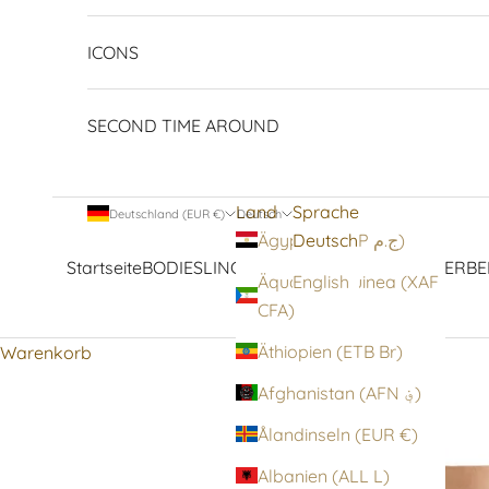
ICONS
SECOND TIME AROUND
Land
Sprache
Deutschland (EUR €)
Deutsch
Deutsch
Ägypten (EGP ج.م)
Startseite
BODIES
LINGERIE
STRUMPFWAREN
OBERBE
Äquatorialguinea (XAF
English
CFA)
Äthiopien (ETB Br)
Warenkorb
Afghanistan (AFN ؋)
Ålandinseln (EUR €)
Albanien (ALL L)