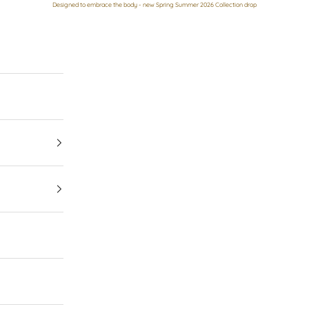
Designed to embrace the body - new Spring Summer 2026 Collection drop