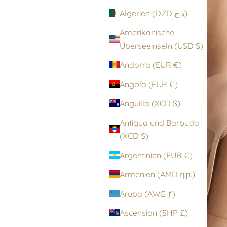
Algerien (DZD د.ج)
Amerikanische
Überseeinseln (USD $)
Andorra (EUR €)
Angola (EUR €)
Anguilla (XCD $)
Antigua und Barbuda
(XCD $)
Argentinien (EUR €)
Armenien (AMD դր.)
Aruba (AWG ƒ)
Ascension (SHP £)