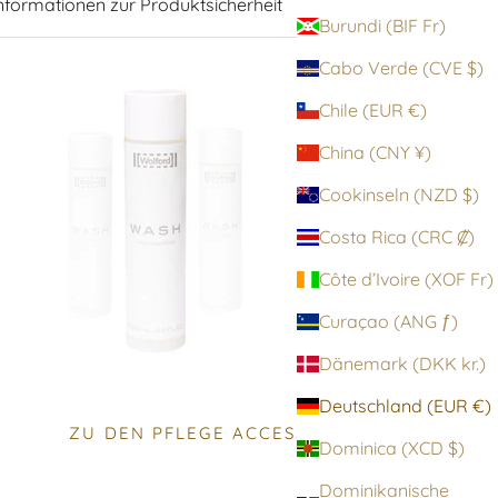
nformationen zur Produktsicherheit
Burundi (BIF Fr)
Cabo Verde (CVE $)
Chile (EUR €)
China (CNY ¥)
Cookinseln (NZD $)
Costa Rica (CRC ₡)
Côte d’Ivoire (XOF Fr)
Curaçao (ANG ƒ)
Dänemark (DKK kr.)
Deutschland (EUR €)
ZU DEN PFLEGE ACCESSOIRES
Dominica (XCD $)
Dominikanische