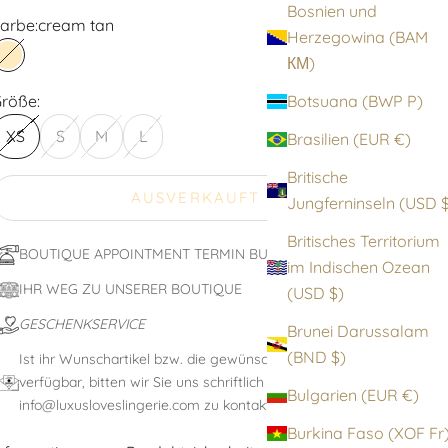
Bosnien und
arbe:
cream tan
Herzegowina (BAM
КМ)
cream tan
röße:
Botsuana (BWP P)
XS
S
M
L
Brasilien (EUR €)
Britische
AUSVERKAUFT
Jungfernin
Britisches Territorium
BOUTIQUE APPOINTMENT TERMIN BUCHEN
im Indischen Ozean
IHR WEG ZU UNSERER BOUTIQUE
(USD $)
GESCHENKSERVICE
Brunei Darussalam
(BND $)
Ist ihr Wunschartikel bzw. die gewünschte Größe nicht
verfügbar, bitten wir Sie uns schriftlich unter:
Bulgarien (EUR €)
info@luxusloveslingerie.com zu kontaktieren
Burkina Faso (XOF F