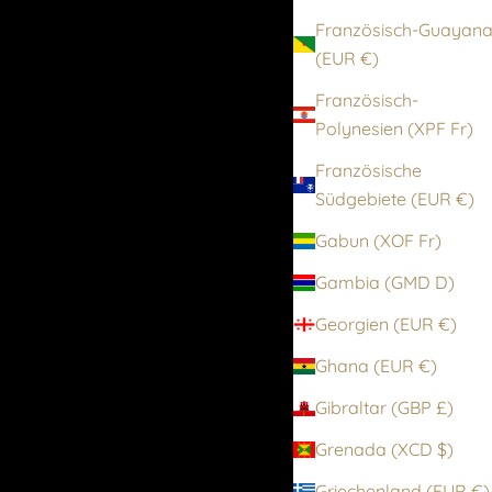
Französisch-Guayan
(EUR €)
Französisch-
Polynesien (XPF Fr)
Französische
Südgebiete (EUR €)
Gabun (XOF Fr)
Gambia (GMD D)
Georgien (EUR €)
Ghana (EUR €)
Gibraltar (GBP £)
Grenada (XCD $)
Griechenland (EUR €)