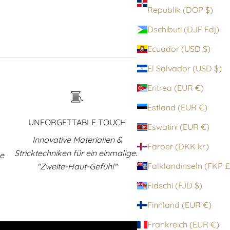
Republik (DOP $)
Dschibuti (DJF Fdj)
Ecuador (USD $)
El Salvador (USD $)
Eritrea (EUR €)
Estland (EUR €)
UNFORGETTABLE TOUCH
Eswatini (EUR €)
Innovative Materialien &
Färöer (DKK kr.)
Stricktechniken für ein einmaliges
ne
Falklandinsel
"Zweite-Haut-Gefühl"
Fidschi (FJD $)
Finnland (EUR €)
Frankreich (EUR €)