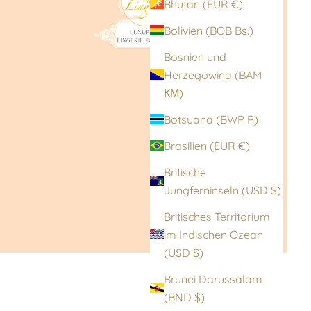
Bhutan (EUR €)
Bolivien (BOB Bs.)
Bosnien und
Herzegowina (BAM
КМ)
Botsuana (BWP P)
Brasilien (EUR €)
Britische
Jungferninseln (USD $)
Britisches Territorium
im Indischen Ozean
(USD $)
Brunei Darussalam
(BND $)