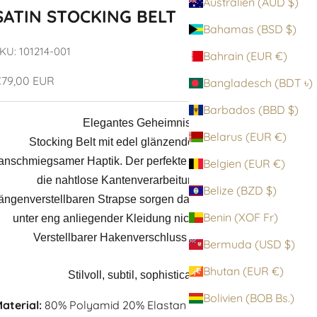
Australien (AUD $)
SATIN STOCKING BELT
Bahamas (BSD $)
KU: 101214-001
Bahrain (EUR €)
ngebot
79,00 EUR
Bangladesch (BDT ৳)
Barbados (BBD $)
Elegantes Geheimnis:
Belarus (EUR €)
Stocking Belt mit edel glänzender Optik und
anschmiegsamer Haptik. Der perfekte Sitz auf der Hüfte,
Belgien (EUR €)
die nahtlose Kantenverarbeitung und die
Belize (BZD $)
ängenverstellbaren Strapse sorgen dafür, dass sich auch
Benin (XOF Fr)
unter eng anliegender Kleidung nichts abzeichnet.
Verstellbarer Hakenverschluss im Rücken
Bermuda (USD $)
Bhutan (EUR €)
Stilvoll, subtil, sophisticated.
Bolivien (BOB Bs.)
aterial:
80% Polyamid 20% Elastan