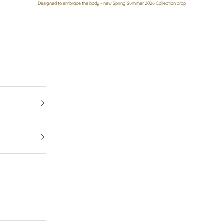
Designed to embrace the body - new Spring Summer 2026 Collection drop