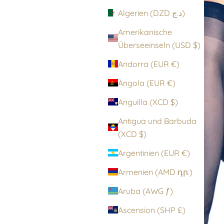
Algerien (DZD د.ج)
Amerikanische
Überseeinseln (USD $)
Andorra (EUR €)
Angola (EUR €)
Anguilla (XCD $)
Antigua und Barbuda
(XCD $)
Argentinien (EUR €)
Armenien (AMD դր.)
Aruba (AWG ƒ)
Ascension (SHP £)