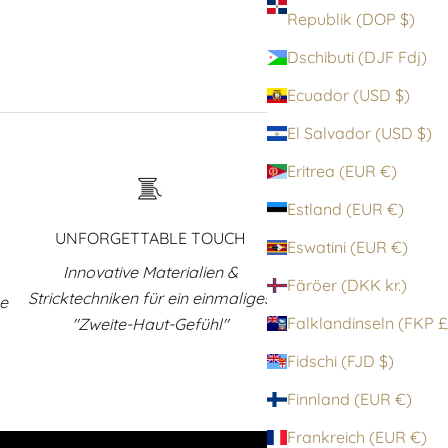
Republik (DOP $)
Dschibuti (DJF Fdj)
Ecuador (USD $)
El Salvador (USD $)
Eritrea (EUR €)
Estland (EUR €)
UNFORGETTABLE TOUCH
Eswatini (EUR €)
Innovative Materialien &
Färöer (DKK kr.)
Stricktechniken für ein einmaliges
ne
Falklandinsel
"Zweite-Haut-Gefühl"
Fidschi (FJD $)
Finnland (EUR €)
Frankreich (EUR €)