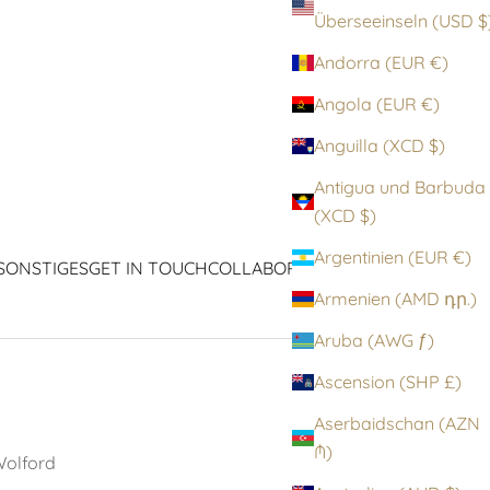
Überseeinseln (
Andorra (EUR €)
Angola (EUR €)
Anguilla (XCD $)
Antigua und Barbuda
(XCD $)
Argentinien (EUR €)
SONSTIGES
GET IN TOUCH
COLLABORATIONEN
ICONS
Armenien (AMD դր.)
Aruba (AWG ƒ)
Ascension (SHP £)
Aserbaidschan (AZN
₼)
olford