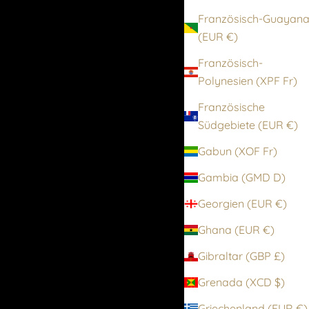
Französisch-Guayan
(EUR €)
Französisch-
Polynesien (XPF Fr)
Französische
Südgebiete (EUR €)
Gabun (XOF Fr)
Gambia (GMD D)
Georgien (EUR €)
Ghana (EUR €)
Gibraltar (GBP £)
Grenada (XCD $)
Griechenland (EUR €)