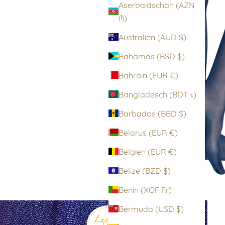
Aserbaidschan (AZN
₼)
Australien (AUD $)
Bahamas (BSD $)
Bahrain (EUR €)
Bangladesch (BDT ৳)
Barbados (BBD $)
Belarus (EUR €)
Belgien (EUR €)
Belize (BZD $)
Benin (XOF Fr)
Bermuda (USD $)