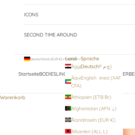
ICONS
SECOND TIME AROUND
Land
Sprache
Deutschland (EUR €)
Deutsch
Deutsch
Ägypten (EGP ج.م)
Startseite
BODIES
LINGERIE
STRUMPFWAREN
OBERBE
Äquatorialguinea (XAF
English
CFA)
Äthiopien (ETB Br)
Warenkorb
Afghanistan (AFN ؋)
Ålandinseln (EUR €)
Albanien (ALL L)