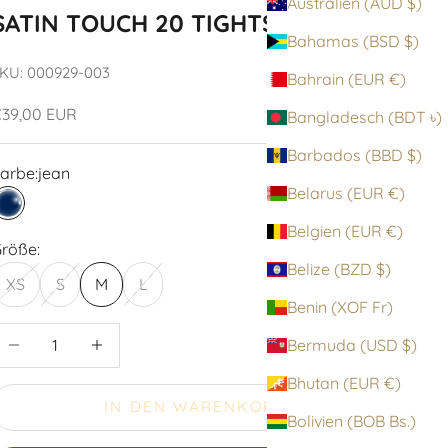
Australien (AUD $)
SATIN TOUCH 20 TIGHTS
Bahamas (BSD $)
KU: 000929-003
Bahrain (EUR €)
ngebot
39,00 EUR
Bangladesch (BDT ৳)
Barbados (BBD $)
arbe:
jean
Belarus (EUR €)
jean
Belgien (EUR €)
röße:
Belize (BZD $)
XS
S
M
L
Benin (XOF Fr)
nzahl verringern
Anzahl erhöhen
Bermuda (USD $)
Bhutan (EUR €)
IN DEN WARENKORB
Bolivien (BOB Bs.)