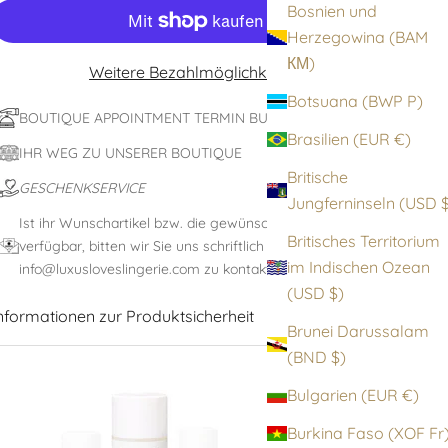
Bosnien und
Herzegowina (BAM
КМ)
Weitere Bezahlmöglichkeiten
Botsuana (BWP P)
BOUTIQUE APPOINTMENT TERMIN BUCHEN
Brasilien (EUR €)
IHR WEG ZU UNSERER BOUTIQUE
Britische
GESCHENKSERVICE
Jungfernin
Ist ihr Wunschartikel bzw. die gewünschte Größe nicht
Britisches Territorium
verfügbar, bitten wir Sie uns schriftlich unter:
im Indischen Ozean
info@luxusloveslingerie.com zu kontaktieren
(USD $)
nformationen zur Produktsicherheit
Brunei Darussalam
(BND $)
Bulgarien (EUR €)
Burkina Faso (XOF F