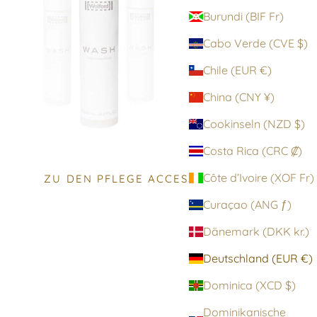
Burundi (BIF Fr)
Cabo Verde (CVE $)
Chile (EUR €)
China (CNY ¥)
Cookinseln (NZD $)
Costa Rica (CRC ₡)
Côte d’Ivoire (XOF Fr)
ZU DEN PFLEGE ACCESSOIRES
Curaçao (ANG ƒ)
Dänemark (DKK kr.)
Deutschland (EUR €)
Dominica (XCD $)
Dominikanische