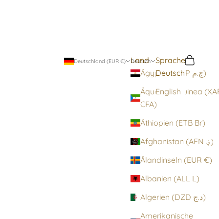
Land
Sprache
Suchen
Warenko
Deutschland (EUR €)
Deutsch
Deutsch
Ägypten (EGP ج.م)
Äquatorialguinea (XA
English
CFA)
Äthiopien (ETB Br)
Afghanistan (AFN ؋)
Ålandinseln (EUR €)
Albanien (ALL L)
Algerien (DZD د.ج)
Amerikanische