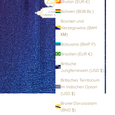
Bhutan (EUR €)
Bolivien (BOB Bs.)
Bosnien und
Herzegowina (BAM
КМ)
Botsuana (BWP P)
Brasilien (EUR €)
Britische
Jungferninseln (USD $)
Britisches Territorium
im Indischen Ozean
(USD $)
Brunei Darussalam
(BND $)