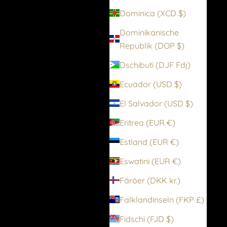
Dominica (XCD $)
Dominikanische
Republik (DOP $)
Dschibuti (DJF Fdj)
Ecuador (USD $)
El Salvador (USD $)
Eritrea (EUR €)
Estland (EUR €)
Eswatini (EUR €)
Färöer (DKK kr.)
Falklandinseln (FKP £)
Fidschi (FJD $)