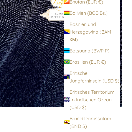
Bhutan (EUR €)
Bolivien (BOB Bs.)
Bosnien und
Herzegowina (BAM
КМ)
Botsuana (BWP P)
Brasilien (EUR €)
Britische
Jungferninseln (USD $)
Britisches Territorium
im Indischen Ozean
(USD $)
Brunei Darussalam
(BND $)