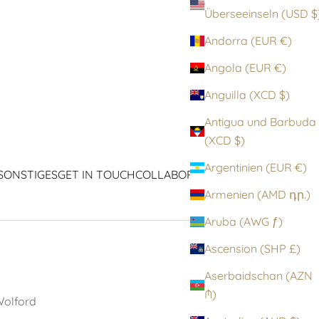
Überseeinseln (
Andorra (EUR €)
Angola (EUR €)
Anguilla (XCD $)
Antigua und Barbuda
(XCD $)
Argentinien (EUR €)
SONSTIGES
GET IN TOUCH
COLLABORATIONEN
ICONS
Armenien (AMD դր.)
Aruba (AWG ƒ)
Ascension (SHP £)
Aserbaidschan (AZN
₼)
olford