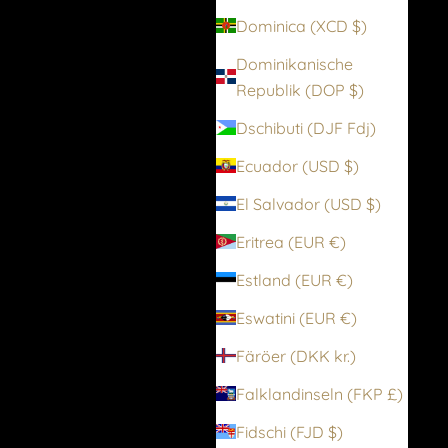
Dominica (XCD $)
Dominikanische
Republik (DOP $)
Dschibuti (DJF Fdj)
Ecuador (USD $)
El Salvador (USD $)
Eritrea (EUR €)
Estland (EUR €)
Eswatini (EUR €)
Färöer (DKK kr.)
Falklandinseln (FKP £)
Fidschi (FJD $)