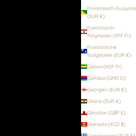
Französisch-Guayan
(EUR €)
Französisch-
Polynesien (XPF Fr)
Französische
Südgebiete (EUR €)
Gabun (XOF Fr)
Gambia (GMD D)
Georgien (EUR €)
Ghana (EUR €)
Gibraltar (GBP £)
Grenada (XCD $)
Griechenland (EUR €)