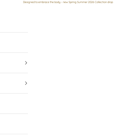
Designed to embrace the body - new Spring Summer 2026 Collection drop