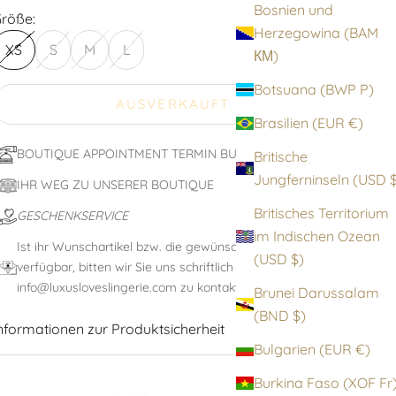
Bosnien und
röße:
Herzegowina (BAM
XS
S
M
L
КМ)
Botsuana (BWP P)
AUSVERKAUFT
Brasilien (EUR €)
BOUTIQUE APPOINTMENT TERMIN BUCHEN
Britische
Jungfernin
IHR WEG ZU UNSERER BOUTIQUE
Britisches Territorium
GESCHENKSERVICE
im Indischen Ozean
Ist ihr Wunschartikel bzw. die gewünschte Größe nicht
(USD $)
verfügbar, bitten wir Sie uns schriftlich unter:
info@luxusloveslingerie.com zu kontaktieren
Brunei Darussalam
(BND $)
nformationen zur Produktsicherheit
Bulgarien (EUR €)
Burkina Faso (XOF F