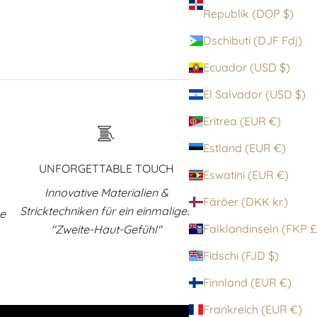
Republik (DOP $)
Dschibuti (DJF Fdj)
Ecuador (USD $)
El Salvador (USD $)
Eritrea (EUR €)
Estland (EUR €)
UNFORGETTABLE TOUCH
Eswatini (EUR €)
Innovative Materialien &
Färöer (DKK kr.)
Stricktechniken für ein einmaliges
ne
Falklandinsel
"Zweite-Haut-Gefühl"
Fidschi (FJD $)
Finnland (EUR €)
Frankreich (EUR €)