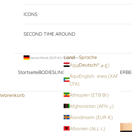
ICONS
SECOND TIME AROUND
Land
Sprache
Deutschland (EUR €)
Deutsch
Deutsch
Ägypten (EGP ج.م)
Startseite
BODIES
LINGERIE
STRUMPFWAREN
OBERBE
Äquatorialguinea (XAF
English
CFA)
Äthiopien (ETB Br)
Warenkorb
Afghanistan (AFN ؋)
Ålandinseln (EUR €)
Albanien (ALL L)