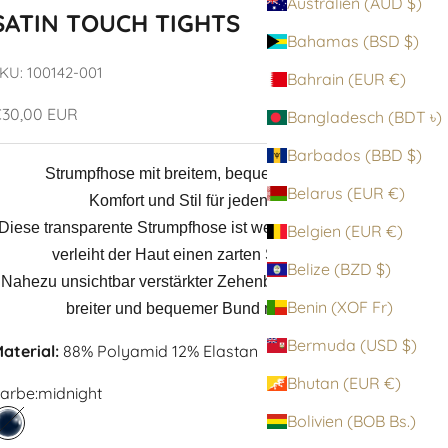
Australien (AUD $)
SATIN TOUCH TIGHTS
Bahamas (BSD $)
KU: 100142-001
Bahrain (EUR €)
ngebot
30,00 EUR
Bangladesch (BDT ৳)
Barbados (BBD $)
Strumpfhose mit breitem, bequemem Bund
Belarus (EUR €)
Komfort und Stil für jeden Tag.
Diese transparente Strumpfhose ist weich wie Satin und
Belgien (EUR €)
verleiht der Haut einen zarten Schimmer.
Belize (BZD $)
Nahezu unsichtbar verstärkter Zehenbereich / Weicher,
Benin (XOF Fr)
breiter und bequemer Bund mit Logo
Bermuda (USD $)
aterial:
88% Polyamid 12% Elastan
Bhutan (EUR €)
arbe:
midnight
Bolivien (BOB Bs.)
midnight