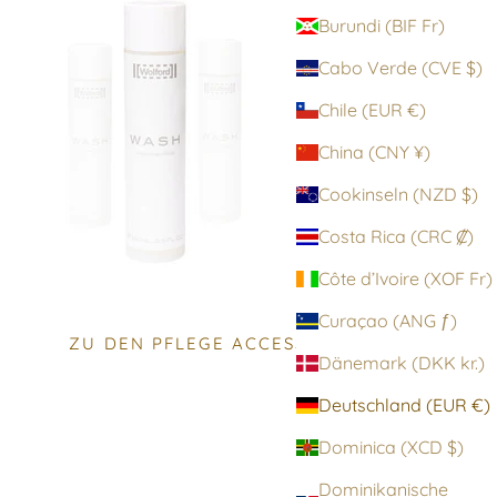
Burundi (BIF Fr)
Cabo Verde (CVE $)
Chile (EUR €)
China (CNY ¥)
Cookinseln (NZD $)
Costa Rica (CRC ₡)
Côte d’Ivoire (XOF Fr)
Curaçao (ANG ƒ)
ZU DEN PFLEGE ACCESSOIRES
Dänemark (DKK kr.)
Deutschland (EUR €)
Dominica (XCD $)
Dominikanische