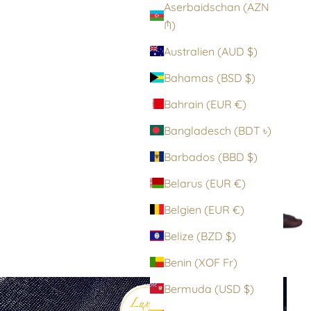
Aserbaidschan (AZN
₼)
Australien (AUD $)
Bahamas (BSD $)
Bahrain (EUR €)
Bangladesch (BDT ৳)
Barbados (BBD $)
Belarus (EUR €)
Belgien (EUR €)
Belize (BZD $)
Benin (XOF Fr)
Bermuda (USD $)