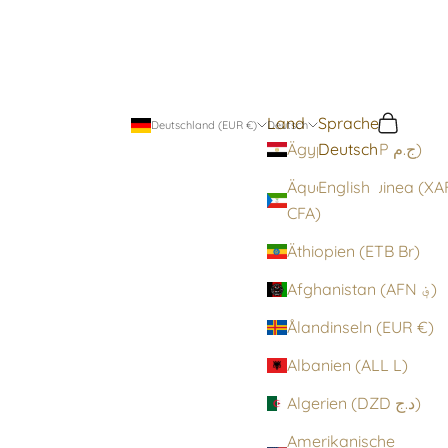
Land
Sprache
Suchen
Warenko
Deutschland (EUR €)
Deutsch
Deutsch
Ägypten (EGP ج.م)
Äquatorialguinea (XA
English
CFA)
Äthiopien (ETB Br)
Afghanistan (AFN ؋)
Ålandinseln (EUR €)
Albanien (ALL L)
Algerien (DZD د.ج)
Amerikanische