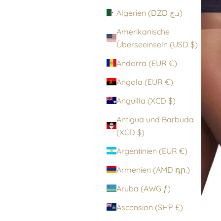
Algerien (DZD د.ج)
Amerikanische
Überseeinseln (USD $)
Andorra (EUR €)
Angola (EUR €)
Anguilla (XCD $)
Antigua und Barbuda
(XCD $)
Argentinien (EUR €)
Armenien (AMD դր.)
Aruba (AWG ƒ)
Ascension (SHP £)