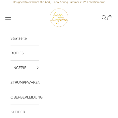
Zum Inhalt springen
Designed to embrace the body - new Spring Summer 2026 Collection drop
Luxus loves Lingerie
Menü
Suchen
Waren
Startseite
BODIES
LINGERIE
STRUMPFWAREN
OBERBEKLEIDUNG
KLEIDER