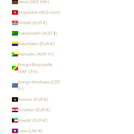
Kenia (KES KSh)
Kirgisistan (KGS som)
Kiribati (EUR €)
Kokosinseln (AUD $)
Kolumbien (EUR €)
Komoren (KMF Fr)
Kongo-Brazzaville
(XAF CFA)
Kongo-Kinshasa (CDF
Fr)
Kosovo (EUR €)
Kroatien (EUR €)
Kuwait (EUR €)
Laos (LAK ₭)