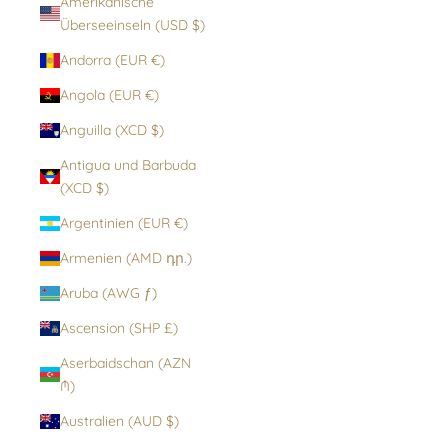
Amerikanische
Überseeinseln (USD $)
Andorra (EUR €)
Angola (EUR €)
Anguilla (XCD $)
Antigua und Barbuda
(XCD $)
Argentinien (EUR €)
Armenien (AMD դր.)
Aruba (AWG ƒ)
Ascension (SHP £)
Aserbaidschan (AZN
₼)
Australien (AUD $)