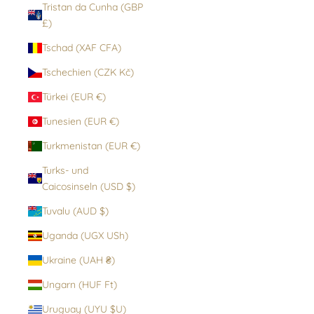
Tristan da Cunha (GBP
£)
Tschad (XAF CFA)
Tschechien (CZK Kč)
Türkei (EUR €)
Tunesien (EUR €)
Turkmenistan (EUR €)
Turks- und
Caicosinseln (USD $)
Tuvalu (AUD $)
Uganda (UGX USh)
Ukraine (UAH ₴)
Ungarn (HUF Ft)
Uruguay (UYU $U)