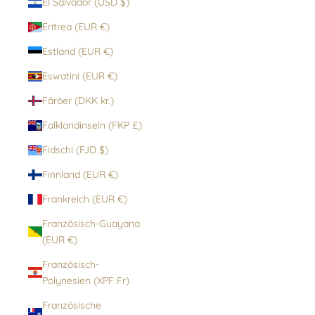
El Salvador (USD $)
Eritrea (EUR €)
Estland (EUR €)
Eswatini (EUR €)
Färöer (DKK kr.)
Falklandinseln (FKP £)
Fidschi (FJD $)
Finnland (EUR €)
Frankreich (EUR €)
Französisch-Guayana
(EUR €)
Französisch-
Polynesien (XPF Fr)
Französische