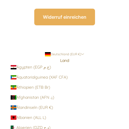
Widerruf einreichen
Deutschland (EUR €)
Land
Ägypten (EGP ج.م)
Äquatorialguinea (XAF CFA)
Äthiopien (ETB Br)
Afghanistan (AFN ؋)
Ålandinseln (EUR €)
Albanien (ALL L)
Algerien (DZD د.ج)