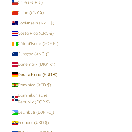
Chile (EUR €)
China (CNY ¥)
Cookinseln (NZD $)
Costa Rica (CRC ₡)
Côte d’Ivoire (XOF Fr)
Curaçao (ANG ƒ)
Dänemark (DKK kr.)
Deutschland (EUR €)
Dominica (XCD $)
Dominikanische
Republik (DOP $)
Dschibuti (DJF Fdj)
Ecuador (USD $)