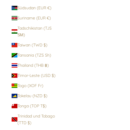
Südsudan (EUR €)
Suriname (EUR €)
Tadschikistan (TJS
ЅМ)
Taiwan (TWD $)
Tansania (TZS Sh)
Thailand (THB ฿)
Timor-Leste (USD $)
Togo (XOF Fr)
Tokelau (NZD $)
Tonga (TOP T$)
Trinidad und Tobago
(TTD $)