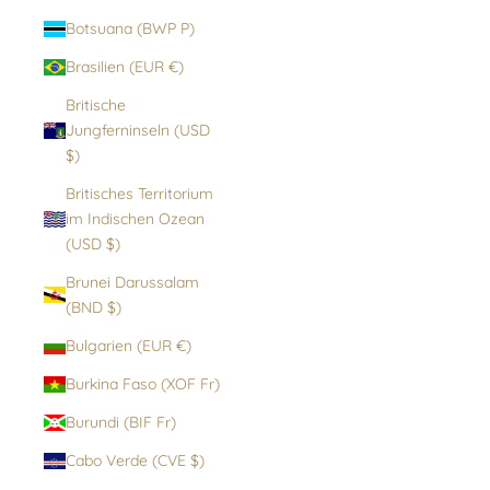
Botsuana (BWP P)
Brasilien (EUR €)
Britische
Jungferninseln (USD
$)
Britisches Territorium
im Indischen Ozean
(USD $)
Brunei Darussalam
(BND $)
Bulgarien (EUR €)
Burkina Faso (XOF Fr)
Burundi (BIF Fr)
Cabo Verde (CVE $)