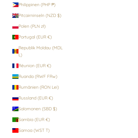
Philippinen (PHP ₱)
Pitcairninseln (NZD $)
Polen (PLN zł)
Portugal (EUR €)
Republik Moldau (MDL
L)
Réunion (EUR €)
Ruanda (RWF FRw)
Rumänien (RON Lei)
Russland (EUR €)
Salomonen (SBD $)
Sambia (EUR €)
Samoa (WST T)