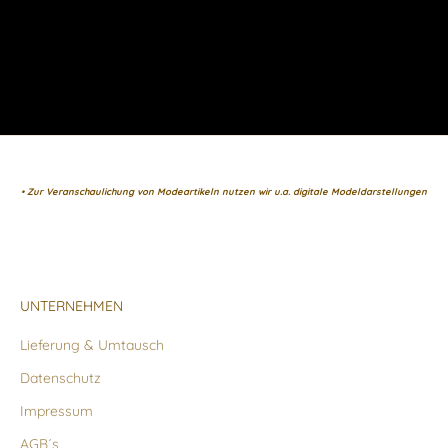
• Zur Veranschaulichung von Modeartikeln nutzen wir u.a. digitale Modeldarstellungen
UNTERNEHMEN
Lieferung & Umtausch
Datenschutz
Impressum
AGB´s