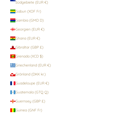
Südgebiete (EUR €)
Gabun (XOF Fr)
Gambia (GMD D)
Georgien (EUR €)
Ghana (EUR €)
Gibraltar (GBP £)
Grenada (XCD $)
Griechenland (EUR €)
Grönland (DKK kr.)
Guadeloupe (EUR €)
Guatemala (GTQ Q)
Guernsey (GBP £)
Guinea (GNF Fr)