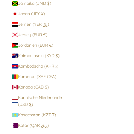
Jamaika (JMD $)
Japan (JPY ¥)
Jemen (YER ﷼)
Jersey (EUR €)
Jordanien (EUR €)
Kaimaninseln (KYD $)
Kambodscha (KHR ៛)
Kamerun (XAF CFA)
Kanada (CAD $)
Karibische Niederlande
(USD $)
Kasachstan (KZT ₸)
Katar (QAR ر.ق)