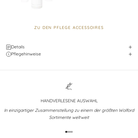
ZU DEN PFLEGE ACCESSOIRES
Details
Pflegehinweise
HANDVERLESENE AUSWAHL
In einzigartiger Zusammenstellung zu einem der größten Wolford
Sortimente weltweit
Gehe zu Element 1
Gehe zu Element 2
Gehe zu Element 3
Gehe zu Element 4