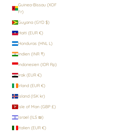
Guinea-Bissau (XOF
Fr)
Guyana (GYD $)
Haiti (EUR €)
Honduras (HNL L)
Indien (INR ₹)
Indonesien (IDR Rp)
Irak (EUR €)
Irland (EUR €)
Island (ISK kr)
Isle of Man (GBP £)
Israel (ILS ₪)
Italien (EUR €)