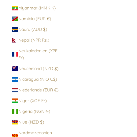
Myanmar (MMK K)
Namibia (EUR €)
Nauru (AUD $)
Nepal (NPR Rs.)
Neukaledonien (XPF
Fr)
Neuseeland (NZD $)
Nicaragua (NIO C$)
Niederlande (EUR €)
Niger (XOF Fr)
Nigeria (NGN ₦)
Niue (NZD $)
Nordmazedonien