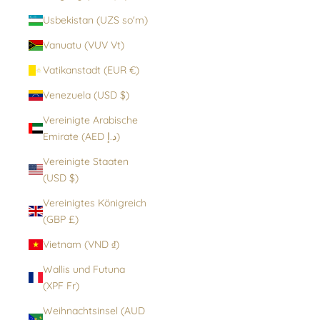
Usbekistan (UZS so'm)
Vanuatu (VUV Vt)
Vatikanstadt (EUR €)
Venezuela (USD $)
Vereinigte Arabische
Emirate (AED د.إ)
Vereinigte Staaten
(USD $)
Vereinigtes Königreich
(GBP £)
Vietnam (VND ₫)
Wallis und Futuna
(XPF Fr)
Weihnachtsinsel (AUD