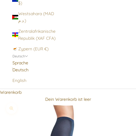
$)
Westsahara (MAD
د.م.)
Zentralafrikanische
Republik (XAF CFA)
Zypern (EUR €)
Deutsch
Sprache
Deutsch
English
Warenkorb
Dein Warenkorb ist leer
Bild vergrößern