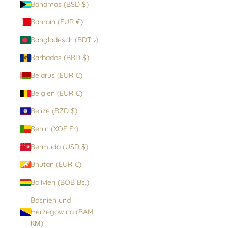
Bahamas (BSD $)
Bahrain (EUR €)
Bangladesch (BDT ৳)
Barbados (BBD $)
Belarus (EUR €)
Belgien (EUR €)
Belize (BZD $)
Benin (XOF Fr)
Bermuda (USD $)
Bhutan (EUR €)
Bolivien (BOB Bs.)
Bosnien und
Herzegowina (BAM
КМ)