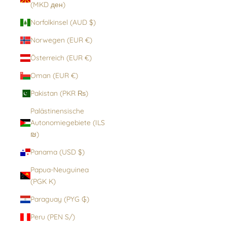
(MKD ден)
Norfolkinsel (AUD $)
Norwegen (EUR €)
Österreich (EUR €)
Oman (EUR €)
Pakistan (PKR ₨)
Palästinensische
Autonomiegebiete (ILS
₪)
Panama (USD $)
Papua-Neuguinea
(PGK K)
Paraguay (PYG ₲)
Peru (PEN S/)