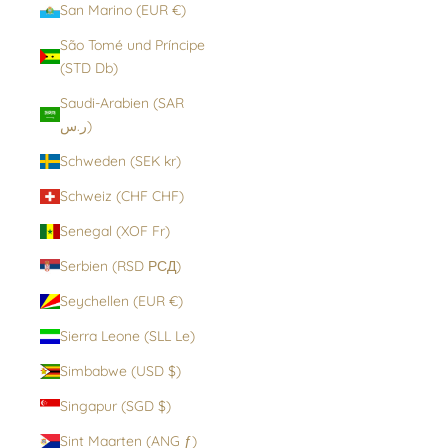
San Marino (EUR €)
São Tomé und Príncipe
(STD Db)
Saudi-Arabien (SAR
ر.س)
Schweden (SEK kr)
Schweiz (CHF CHF)
Senegal (XOF Fr)
Serbien (RSD РСД)
Seychellen (EUR €)
Sierra Leone (SLL Le)
Simbabwe (USD $)
Singapur (SGD $)
Sint Maarten (ANG ƒ)