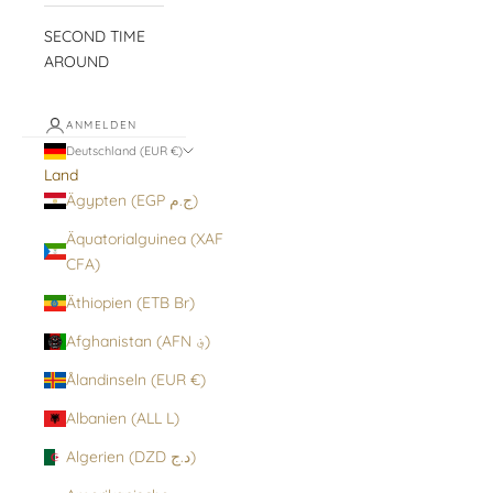
SECOND TIME
AROUND
ANMELDEN
Deutschland (EUR €)
Land
Ägypten (EGP ج.م)
Äquatorialguinea (XAF
CFA)
Äthiopien (ETB Br)
Afghanistan (AFN ؋)
Ålandinseln (EUR €)
Albanien (ALL L)
Algerien (DZD د.ج)