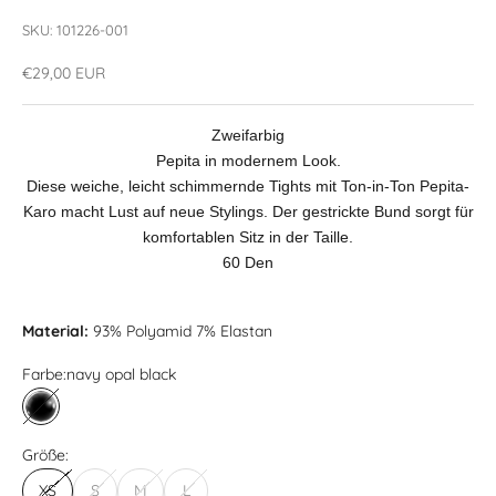
SKU: 101226-001
Angebot
€29,00 EUR
Zweifarbig
Pepita in modernem Look.
Diese weiche, leicht schimmernde Tights mit Ton-in-Ton Pepita-
Karo macht Lust auf neue Stylings. Der gestrickte Bund sorgt für
komfortablen Sitz in der Taille.
60 Den
Material:
93% Polyamid 7% Elastan
Farbe:
navy opal black
navy opal black
Größe:
XS
S
M
L