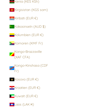
Kenia (KES KSh)
Kirgisistan (KGS som)
Kiribati (EUR €)
Kokosinseln (AUD $)
Kolumbien (EUR €)
Komoren (KMF Fr)
Kongo-Brazzaville
(XAF CFA)
Kongo-Kinshasa (CDF
Fr)
Kosovo (EUR €)
Kroatien (EUR €)
Kuwait (EUR €)
Laos (LAK ₭)