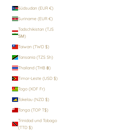
Südsudan (EUR €)
Suriname (EUR €)
Tadschikistan (TJS
ЅМ)
Taiwan (TWD $)
Tansania (TZS Sh)
Thailand (THB ฿)
Timor-Leste (USD $)
Togo (XOF Fr)
Tokelau (NZD $)
Tonga (TOP T$)
Trinidad und Tobago
(TTD $)