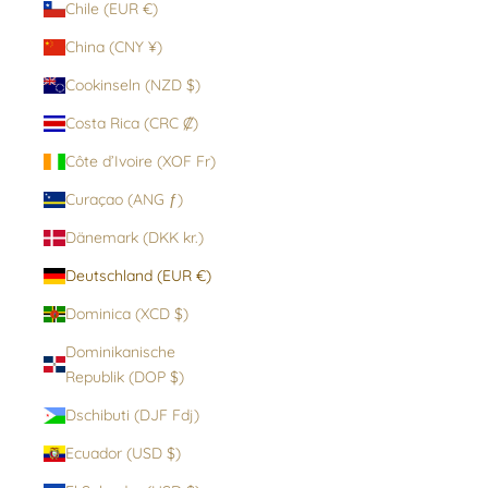
Chile (EUR €)
China (CNY ¥)
Cookinseln (NZD $)
Costa Rica (CRC ₡)
Côte d’Ivoire (XOF Fr)
Curaçao (ANG ƒ)
Dänemark (DKK kr.)
Deutschland (EUR €)
Dominica (XCD $)
Dominikanische
Republik (DOP $)
Dschibuti (DJF Fdj)
Ecuador (USD $)