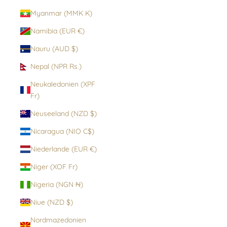
Myanmar (MMK K)
Namibia (EUR €)
Nauru (AUD $)
Nepal (NPR Rs.)
Neukaledonien (XPF
Fr)
Neuseeland (NZD $)
Nicaragua (NIO C$)
Niederlande (EUR €)
Niger (XOF Fr)
Nigeria (NGN ₦)
Niue (NZD $)
Nordmazedonien