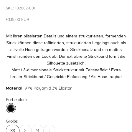
SKU: 102002-001
Angebot
€135,00 EUR
Mit ihren plissierten Details und einem strukturierten, formenden
Strick können diese raffinierten, strukturierten Leggings auch als
stilvolle Hose getragen werden. Strickbesatz und ein mattes
Finish runden den Look ab. Der extrabreite Strickbund formt die
Silhouette zusätzlich.
Matt / 3-dimensionale Strickstruktur mit Falteneffekt / Extra
breiter Strickbund / Gestrickte Einfassung / Als Hose tragbar
Material:
97% Polyamid 3% Elastan
Farbe:
black
black
Größe:
XS
S
M
L