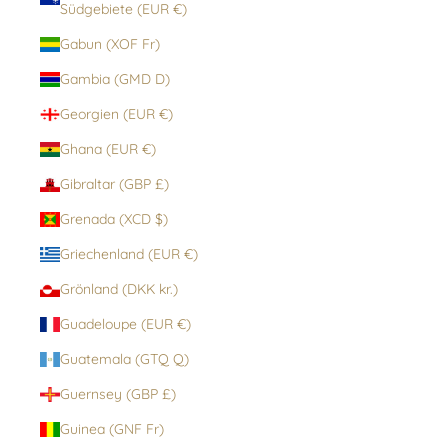
Südgebiete (EUR €)
Gabun (XOF Fr)
Gambia (GMD D)
Georgien (EUR €)
Ghana (EUR €)
Gibraltar (GBP £)
Grenada (XCD $)
Griechenland (EUR €)
Grönland (DKK kr.)
Guadeloupe (EUR €)
Guatemala (GTQ Q)
Guernsey (GBP £)
Guinea (GNF Fr)