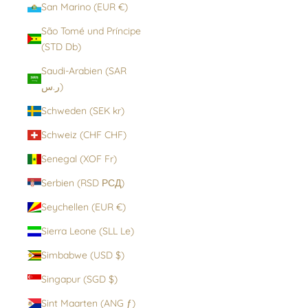
San Marino (EUR €)
São Tomé und Príncipe
(STD Db)
Saudi-Arabien (SAR
ر.س)
Schweden (SEK kr)
Schweiz (CHF CHF)
Senegal (XOF Fr)
Serbien (RSD РСД)
Seychellen (EUR €)
Sierra Leone (SLL Le)
Simbabwe (USD $)
Singapur (SGD $)
Sint Maarten (ANG ƒ)