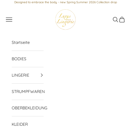
Zum Inhalt springen
Designed to embrace the body - new Spring Summer 2026 Collection drop
Luxus loves Lingerie
Menü
Suchen
Waren
Startseite
BODIES
LINGERIE
STRUMPFWAREN
OBERBEKLEIDUNG
KLEIDER