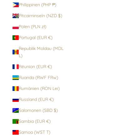
Philippinen (PHP ₱)
Pitcairninseln (NZD $)
Polen (PLN zł)
Portugal (EUR €)
Republik Moldau (MDL
L)
Réunion (EUR €)
Ruanda (RWF FRw)
Rumänien (RON Lei)
Russland (EUR €)
Salomonen (SBD $)
Sambia (EUR €)
Samoa (WST T)