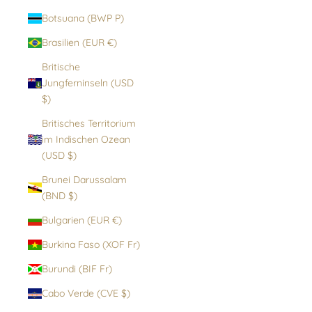
Botsuana (BWP P)
Brasilien (EUR €)
Britische
Jungferninseln (USD
$)
Britisches Territorium
im Indischen Ozean
(USD $)
Brunei Darussalam
(BND $)
Bulgarien (EUR €)
Burkina Faso (XOF Fr)
Burundi (BIF Fr)
Cabo Verde (CVE $)