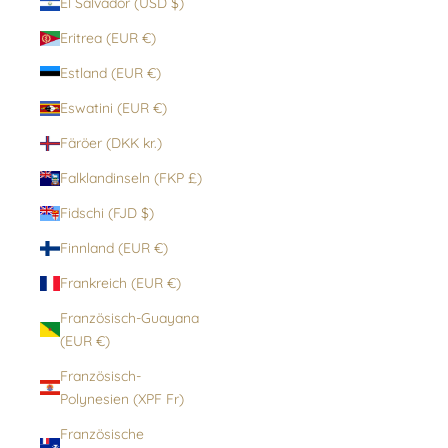
El Salvador (USD $)
Eritrea (EUR €)
Estland (EUR €)
Eswatini (EUR €)
Färöer (DKK kr.)
Falklandinseln (FKP £)
Fidschi (FJD $)
Finnland (EUR €)
Frankreich (EUR €)
Französisch-Guayana
(EUR €)
Französisch-
Polynesien (XPF Fr)
Französische