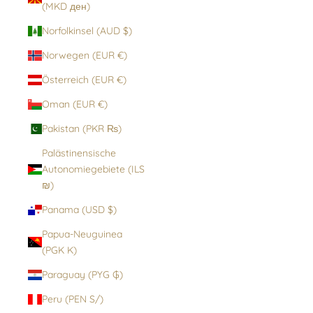
(MKD ден)
Norfolkinsel (AUD $)
Norwegen (EUR €)
Österreich (EUR €)
Oman (EUR €)
Pakistan (PKR ₨)
Palästinensische
Autonomiegebiete (ILS
₪)
Panama (USD $)
Papua-Neuguinea
(PGK K)
Paraguay (PYG ₲)
Peru (PEN S/)