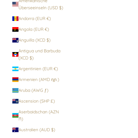
Amerikanische
Überseeinseln (USD $)
Andorra (EUR €)
Angola (EUR €)
Anguilla (XCD $)
Antigua und Barbuda
(XCD $)
Argentinien (EUR €)
Armenien (AMD դր.)
Aruba (AWG ƒ)
Ascension (SHP £)
Aserbaidschan (AZN
₼)
Australien (AUD $)