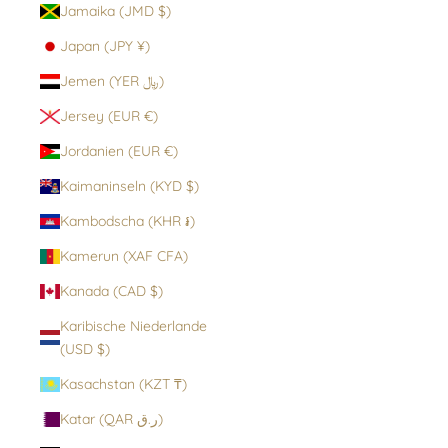
Jamaika (JMD $)
Japan (JPY ¥)
Jemen (YER ﷼)
Jersey (EUR €)
Jordanien (EUR €)
Kaimaninseln (KYD $)
Kambodscha (KHR ៛)
Kamerun (XAF CFA)
Kanada (CAD $)
Karibische Niederlande
(USD $)
Kasachstan (KZT ₸)
Katar (QAR ر.ق)