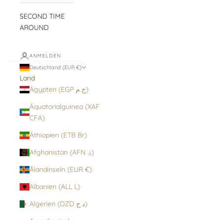
SECOND TIME
AROUND
ANMELDEN
Deutschland (EUR €)
Land
Ägypten (EGP ج.م)
Äquatorialguinea (XAF
CFA)
Äthiopien (ETB Br)
Afghanistan (AFN ؋)
Ålandinseln (EUR €)
Albanien (ALL L)
Algerien (DZD د.ج)