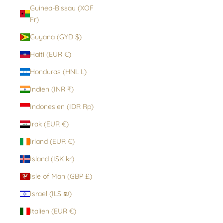
Guinea-Bissau (XOF
Fr)
Guyana (GYD $)
Haiti (EUR €)
Honduras (HNL L)
Indien (INR ₹)
Indonesien (IDR Rp)
Irak (EUR €)
Irland (EUR €)
Island (ISK kr)
Isle of Man (GBP £)
Israel (ILS ₪)
Italien (EUR €)