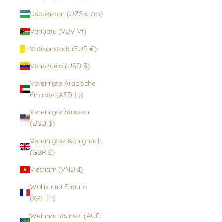
Usbekistan (UZS so'm)
Vanuatu (VUV Vt)
Vatikanstadt (EUR €)
Venezuela (USD $)
Vereinigte Arabische
Emirate (AED د.إ)
Vereinigte Staaten
(USD $)
Vereinigtes Königreich
(GBP £)
Vietnam (VND ₫)
Wallis und Futuna
(XPF Fr)
Weihnachtsinsel (AUD