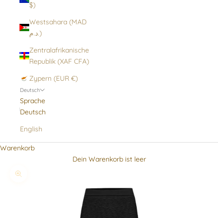
$)
Westsahara (MAD
د.م.)
Zentralafrikanische
Republik (XAF CFA)
Zypern (EUR €)
Deutsch
Sprache
Deutsch
English
Warenkorb
Dein Warenkorb ist leer
Bild vergrößern