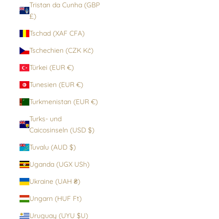
Tristan da Cunha (GBP
£)
Tschad (XAF CFA)
Tschechien (CZK Kč)
Türkei (EUR €)
Tunesien (EUR €)
Turkmenistan (EUR €)
Turks- und
Caicosinseln (USD $)
Tuvalu (AUD $)
Uganda (UGX USh)
Ukraine (UAH ₴)
Ungarn (HUF Ft)
Uruguay (UYU $U)