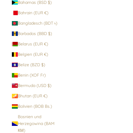
Bahamas (BSD $)
Bahrain (EUR €)
Bangladesch (BDT ৳)
Barbados (BBD $)
Belarus (EUR €)
Belgien (EUR €)
Belize (BZD $)
Benin (XOF Fr)
Bermuda (USD $)
Bhutan (EUR €)
Bolivien (BOB Bs.)
Bosnien und
Herzegowina (BAM
КМ)