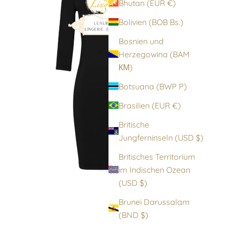
Bhutan (EUR €)
Bolivien (BOB Bs.)
Bosnien und
Herzegowina (BAM
КМ)
Botsuana (BWP P)
Brasilien (EUR €)
Britische
Jungferninseln (USD $)
Britisches Territorium
im Indischen Ozean
(USD $)
Brunei Darussalam
(BND $)