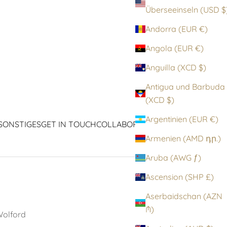
Überseeinseln (
Andorra (EUR €)
Angola (EUR €)
Anguilla (XCD $)
Antigua und Barbuda
(XCD $)
Argentinien (EUR €)
SONSTIGES
GET IN TOUCH
COLLABORATIONEN
ICONS
Armenien (AMD դր.)
Aruba (AWG ƒ)
Ascension (SHP £)
Aserbaidschan (AZN
₼)
olford