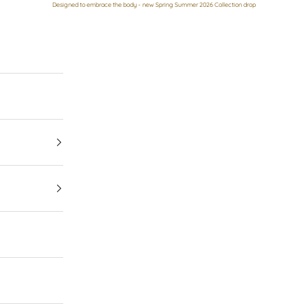
Designed to embrace the body - new Spring Summer 2026 Collection drop