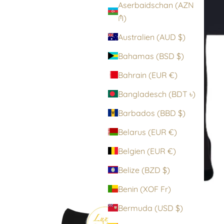
Aserbaidschan (AZN
₼)
Australien (AUD $)
Bahamas (BSD $)
Bahrain (EUR €)
Bangladesch (BDT ৳)
Barbados (BBD $)
Belarus (EUR €)
Belgien (EUR €)
Belize (BZD $)
Benin (XOF Fr)
Bermuda (USD $)