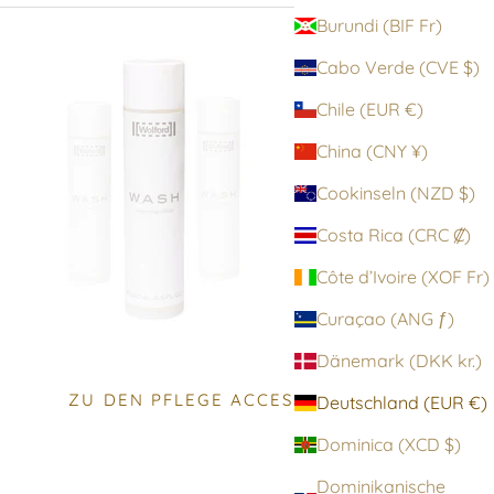
Burundi (BIF Fr)
Cabo Verde (CVE $)
Chile (EUR €)
China (CNY ¥)
Cookinseln (NZD $)
Costa Rica (CRC ₡)
Côte d’Ivoire (XOF Fr)
Curaçao (ANG ƒ)
Dänemark (DKK kr.)
ZU DEN PFLEGE ACCESSOIRES
Deutschland (EUR €)
Dominica (XCD $)
Dominikanische