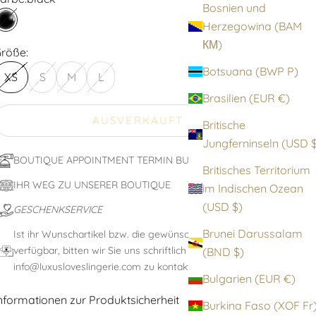
Bosnien und
Herzegowina (BAM
black
КМ)
röße:
Botsuana (BWP P)
XS
S
M
L
Brasilien (EUR €)
AUSVERKAUFT
Britische
Jungfernin
BOUTIQUE APPOINTMENT TERMIN BUCHEN
Britisches Territorium
IHR WEG ZU UNSERER BOUTIQUE
im Indischen Ozean
(USD $)
GESCHENKSERVICE
Brunei Darussalam
Ist ihr Wunschartikel bzw. die gewünschte Größe nicht
verfügbar, bitten wir Sie uns schriftlich unter:
(BND $)
info@luxusloveslingerie.com zu kontaktieren
Bulgarien (EUR €)
nformationen zur Produktsicherheit
Burkina Faso (XOF F