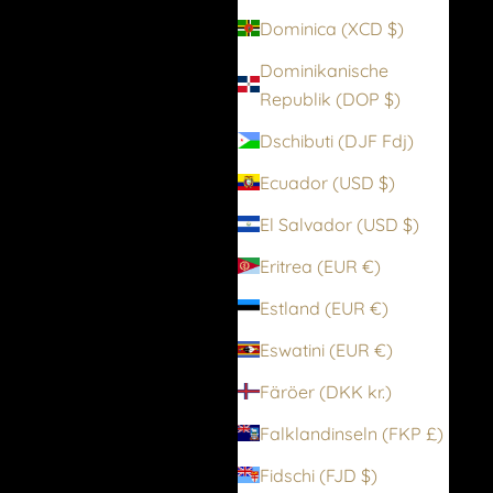
Dominica (XCD $)
Dominikanische
Republik (DOP $)
Dschibuti (DJF Fdj)
Ecuador (USD $)
El Salvador (USD $)
Eritrea (EUR €)
Estland (EUR €)
Eswatini (EUR €)
Färöer (DKK kr.)
Falklandinseln (FKP £)
Fidschi (FJD $)