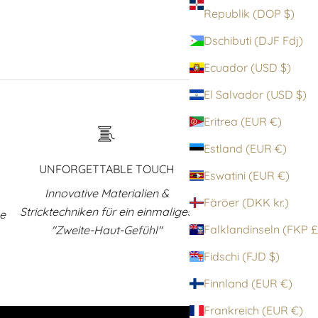
Republik (DOP $)
Dschibuti (DJF Fdj)
Ecuador (USD $)
El Salvador (USD $)
Eritrea (EUR €)
Estland (EUR €)
UNFORGETTABLE TOUCH
Eswatini (EUR €)
Innovative Materialien &
Färöer (DKK kr.)
Stricktechniken für ein einmaliges
ne
Falklandinsel
"Zweite-Haut-Gefühl"
Fidschi (FJD $)
Finnland (EUR €)
Frankreich (EUR €)