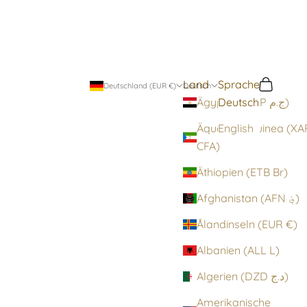
Land
Sprache
Suchen
Warenko
Deutschland (EUR €)
Deutsch
Deutsch
Ägypten (EGP ج.م)
Äquatorialguinea (XA
English
CFA)
Äthiopien (ETB Br)
Afghanistan (AFN ؋)
Ålandinseln (EUR €)
Albanien (ALL L)
Algerien (DZD د.ج)
Amerikanische