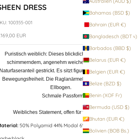
Australien (AUD $)
SHEEN DRESS
Bahamas (BSD $)
KU: 100355-001
Bahrain (EUR €)
ngebot
169,00 EUR
Bangladesch (BDT ৳)
Barbados (BBD $)
Puristisch weiblich: Dieses blickdichte Kleid ist aus
Belarus (EUR €)
schimmerndem, angenehm weichem Material mit
Naturfaseranteil gestrickt. Es sitzt figurnah und lässt alle
Belgien (EUR €)
Bewegungsfreiheit. Die Raglanärmel reichen bis zum
Belize (BZD $)
Ellbogen.
Benin (XOF Fr)
Schmale Passform.
Bermuda (USD $)
Weibliches Statement, offen für viele Stylings.
Bhutan (EUR €)
aterial:
50% Polyamid 44% Modal 6% Elastan
Bolivien (BOB Bs.)
arbe:
black