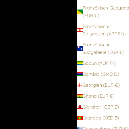
Französisch-Guayan
(EUR €)
Französisch-
Polynesien (XPF Fr)
Französische
Südgebiete (EUR €)
Gabun (XOF Fr)
Gambia (GMD D)
Georgien (EUR €)
Ghana (EUR €)
Gibraltar (GBP £)
Grenada (XCD $)
Griechenland (EUR €)