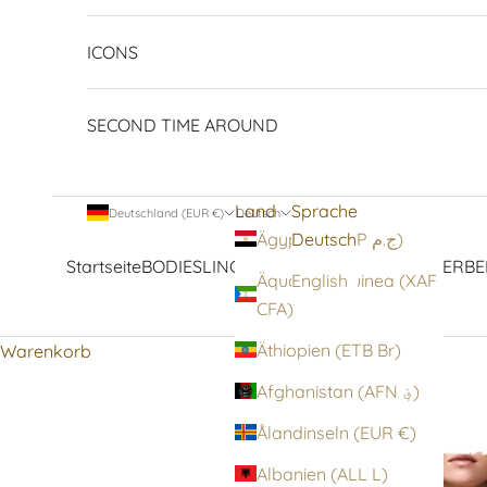
ICONS
SECOND TIME AROUND
Land
Sprache
Deutschland (EUR €)
Deutsch
Deutsch
Ägypten (EGP ج.م)
Startseite
BODIES
LINGERIE
STRUMPFWAREN
OBERBE
Äquatorialguinea (XAF
English
CFA)
Äthiopien (ETB Br)
Warenkorb
Afghanistan (AFN ؋)
Ålandinseln (EUR €)
Albanien (ALL L)