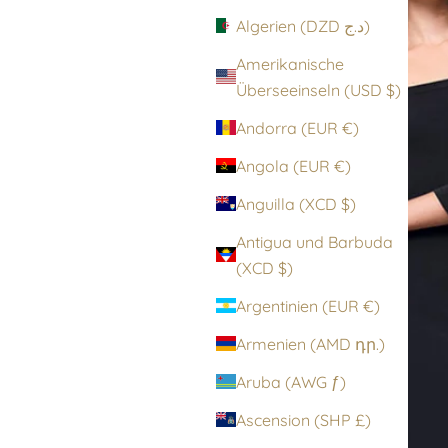
Algerien (DZD د.ج)
Amerikanische
Überseeinseln (USD $)
Andorra (EUR €)
Angola (EUR €)
Anguilla (XCD $)
Antigua und Barbuda
(XCD $)
Argentinien (EUR €)
Armenien (AMD դր.)
Aruba (AWG ƒ)
Ascension (SHP £)