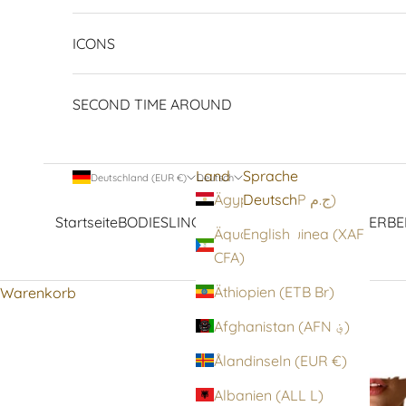
ICONS
SECOND TIME AROUND
Land
Sprache
Deutschland (EUR €)
Deutsch
Deutsch
Ägypten (EGP ج.م)
Startseite
BODIES
LINGERIE
STRUMPFWAREN
OBERBE
Äquatorialguinea (XAF
English
CFA)
Äthiopien (ETB Br)
Warenkorb
Afghanistan (AFN ؋)
Ålandinseln (EUR €)
Albanien (ALL L)