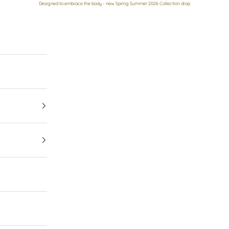
Designed to embrace the body - new Spring Summer 2026 Collection drop