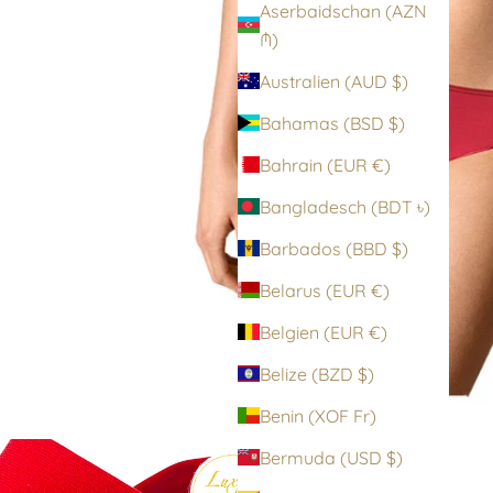
Aserbaidschan (AZN
₼)
Australien (AUD $)
Bahamas (BSD $)
Bahrain (EUR €)
Bangladesch (BDT ৳)
Barbados (BBD $)
Belarus (EUR €)
Belgien (EUR €)
Belize (BZD $)
Benin (XOF Fr)
Bermuda (USD $)