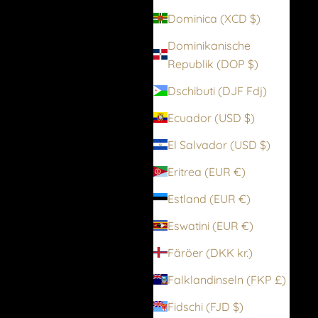
Dominica (XCD $)
Dominikanische
Republik (DOP $)
Dschibuti (DJF Fdj)
Ecuador (USD $)
El Salvador (USD $)
Eritrea (EUR €)
Estland (EUR €)
Eswatini (EUR €)
Färöer (DKK kr.)
Falklandinseln (FKP £)
Fidschi (FJD $)