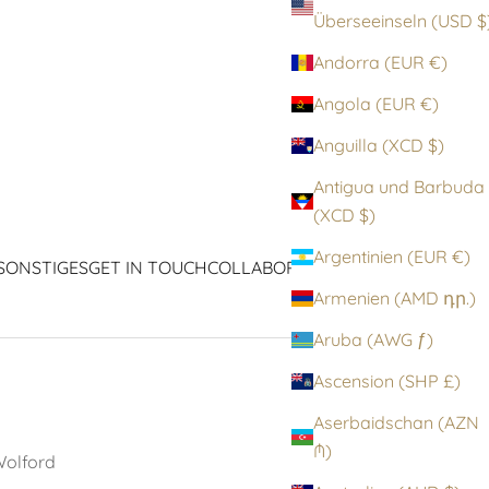
Überseeinseln (
Andorra (EUR €)
Angola (EUR €)
Anguilla (XCD $)
Antigua und Barbuda
(XCD $)
Argentinien (EUR €)
SONSTIGES
GET IN TOUCH
COLLABORATIONEN
ICONS
Armenien (AMD դր.)
Aruba (AWG ƒ)
Ascension (SHP £)
Aserbaidschan (AZN
₼)
olford