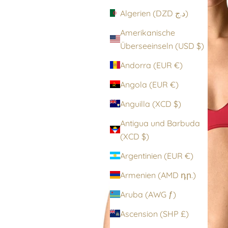
Algerien (DZD د.ج)
Amerikanische
Überseeinseln (USD $)
Andorra (EUR €)
Angola (EUR €)
Anguilla (XCD $)
Antigua und Barbuda
(XCD $)
Argentinien (EUR €)
Armenien (AMD դր.)
Aruba (AWG ƒ)
Ascension (SHP £)