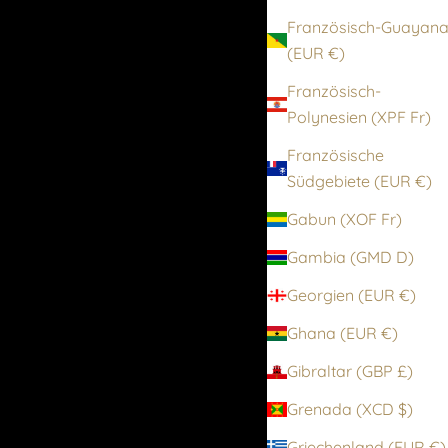
Französisch-Guayan
(EUR €)
Französisch-
Polynesien (XPF Fr)
Französische
Südgebiete (EUR €)
Gabun (XOF Fr)
Gambia (GMD D)
Georgien (EUR €)
Ghana (EUR €)
Gibraltar (GBP £)
Grenada (XCD $)
Griechenland (EUR €)