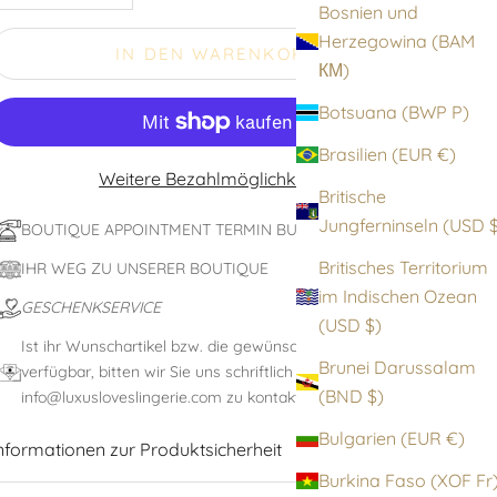
Bosnien und
Herzegowina (BAM
IN DEN WARENKORB
КМ)
Botsuana (BWP P)
Brasilien (EUR €)
Weitere Bezahlmöglichkeiten
Britische
Jungfernin
BOUTIQUE APPOINTMENT TERMIN BUCHEN
Britisches Territorium
IHR WEG ZU UNSERER BOUTIQUE
im Indischen Ozean
GESCHENKSERVICE
(USD $)
Ist ihr Wunschartikel bzw. die gewünschte Größe nicht
Brunei Darussalam
verfügbar, bitten wir Sie uns schriftlich unter:
(BND $)
info@luxusloveslingerie.com zu kontaktieren
Bulgarien (EUR €)
nformationen zur Produktsicherheit
Burkina Faso (XOF F