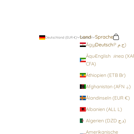
Land
Sprache
Suchen
Warenko
Deutschland (EUR €)
Deutsch
Deutsch
Ägypten (EGP ج.م)
Äquatorialguinea (XA
English
CFA)
Äthiopien (ETB Br)
Afghanistan (AFN ؋)
Ålandinseln (EUR €)
Albanien (ALL L)
Algerien (DZD د.ج)
Amerikanische