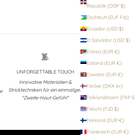
Republik (DOP $)
Dschibuti (DJF Fdj)
Ecuador (USD $)
El Salvador (USD $)
Eritrea (EUR €)
Estland (EUR €)
UNFORGETTABLE TOUCH
Eswatini (EUR €)
Innovative Materialien &
Färöer (DKK kr.)
Stricktechniken für ein einmaliges
ne
Falklandinsel
"Zweite-Haut-Gefühl"
Fidschi (FJD $)
Finnland (EUR €)
Frankreich (EUR €)