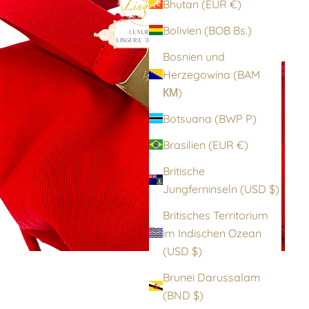
Bhutan (EUR €)
Bolivien (BOB Bs.)
Bosnien und
Herzegowina (BAM
КМ)
Botsuana (BWP P)
Brasilien (EUR €)
Britische
Jungferninseln (USD $)
Britisches Territorium
im Indischen Ozean
(USD $)
Brunei Darussalam
(BND $)