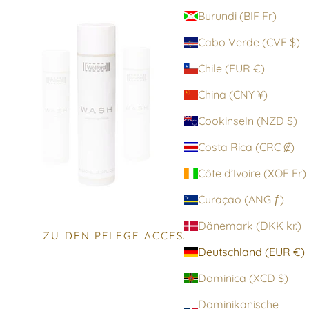
Burundi (BIF Fr)
Cabo Verde (CVE $)
Chile (EUR €)
China (CNY ¥)
Cookinseln (NZD $)
Costa Rica (CRC ₡)
Côte d’Ivoire (XOF Fr)
Curaçao (ANG ƒ)
Dänemark (DKK kr.)
ZU DEN PFLEGE ACCESSOIRES
Deutschland (EUR €)
Dominica (XCD $)
Dominikanische