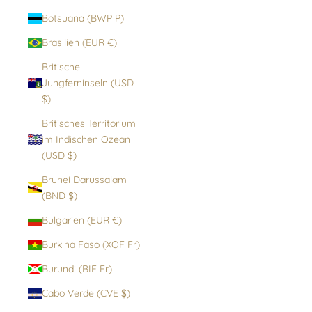
Botsuana (BWP P)
Brasilien (EUR €)
Britische
Jungferninseln (USD
$)
Britisches Territorium
im Indischen Ozean
(USD $)
Brunei Darussalam
(BND $)
Bulgarien (EUR €)
Burkina Faso (XOF Fr)
Burundi (BIF Fr)
Cabo Verde (CVE $)