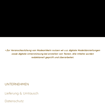
• Zur Veranschaulichung von Modeartikeln nutzen wir u.a. digitale Modeldarstellungen
sowie digitale Unterstützung bei erstellen von Texten. Alle Inhalte wurden
redaktionell geprüft und überarbeitet.
UNTERNEHMEN
Lieferung & Umtausch
Datenschutz