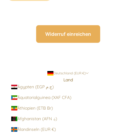
Widerruf einreichen
Deutschland (EUR €)
Land
Ägypten (EGP ج.م)
Äquatorialguinea (XAF CFA)
Äthiopien (ETB Br)
Afghanistan (AFN ؋)
Ålandinseln (EUR €)