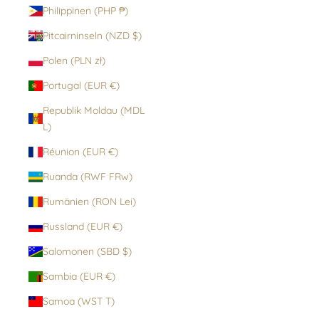
Philippinen (PHP ₱)
Pitcairninseln (NZD $)
Polen (PLN zł)
Portugal (EUR €)
Republik Moldau (MDL
L)
Réunion (EUR €)
Ruanda (RWF FRw)
Rumänien (RON Lei)
Russland (EUR €)
Salomonen (SBD $)
Sambia (EUR €)
Samoa (WST T)