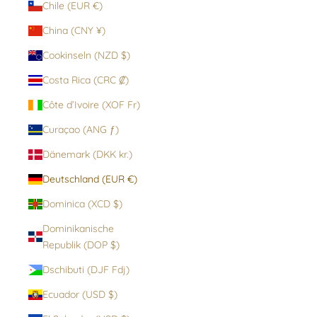
Chile (EUR €)
China (CNY ¥)
Cookinseln (NZD $)
Costa Rica (CRC ₡)
Côte d’Ivoire (XOF Fr)
Curaçao (ANG ƒ)
Dänemark (DKK kr.)
Deutschland (EUR €)
Dominica (XCD $)
Dominikanische
Republik (DOP $)
Dschibuti (DJF Fdj)
Ecuador (USD $)