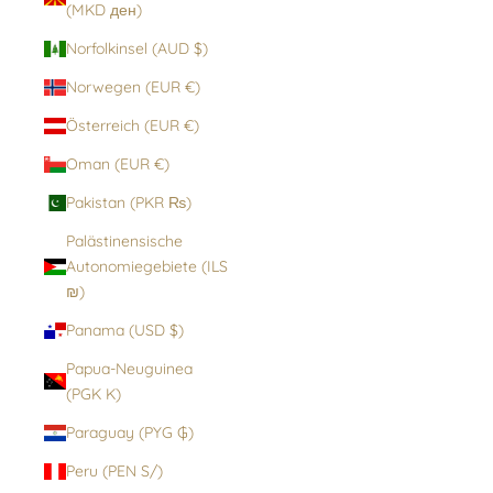
(MKD ден)
Norfolkinsel (AUD $)
Norwegen (EUR €)
Österreich (EUR €)
Oman (EUR €)
Pakistan (PKR ₨)
Palästinensische
Autonomiegebiete (ILS
₪)
Panama (USD $)
Papua-Neuguinea
(PGK K)
Paraguay (PYG ₲)
Peru (PEN S/)