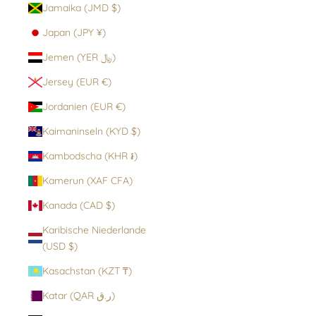
Jamaika (JMD $)
Japan (JPY ¥)
Jemen (YER ﷼)
Jersey (EUR €)
Jordanien (EUR €)
Kaimaninseln (KYD $)
Kambodscha (KHR ៛)
Kamerun (XAF CFA)
Kanada (CAD $)
Karibische Niederlande
(USD $)
Kasachstan (KZT ₸)
Katar (QAR ر.ق)