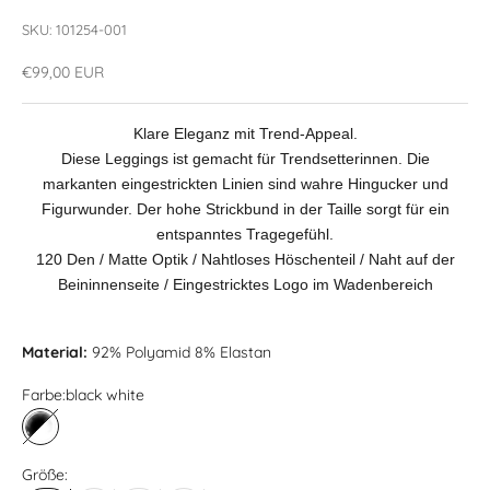
SKU: 101254-001
Angebot
€99,00 EUR
Klare Eleganz mit Trend-Appeal.
Diese Leggings ist gemacht für Trendsetterinnen. Die
markanten eingestrickten Linien sind wahre Hingucker und
Figurwunder. Der hohe Strickbund in der Taille sorgt für ein
entspanntes Tragegefühl.
120 Den / Matte Optik / Nahtloses Höschenteil / Naht auf der
Beininnenseite / Eingestricktes Logo im Wadenbereich
Material:
92% Polyamid 8% Elastan
Farbe:
black white
black white
Größe: