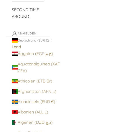
SECOND TIME
AROUND
ANMELDEN
Deutschland (EUR €)
Land
Ägypten (EGP ج.م)
Äquatorialguinea (XAF
CFA)
Äthiopien (ETB Br)
Afghanistan (AFN ؋)
Ålandinseln (EUR €)
Albanien (ALL L)
Algerien (DZD د.ج)