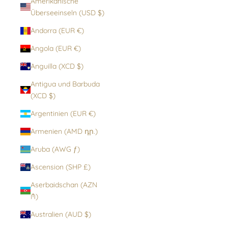
Amerikanische
Überseeinseln (USD $)
Andorra (EUR €)
Angola (EUR €)
Anguilla (XCD $)
Antigua und Barbuda
(XCD $)
Argentinien (EUR €)
Armenien (AMD դր.)
Aruba (AWG ƒ)
Ascension (SHP £)
Aserbaidschan (AZN
₼)
Australien (AUD $)