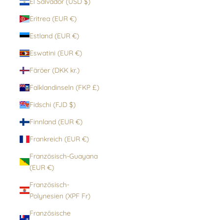
El Salvador (USD $)
Eritrea (EUR €)
Estland (EUR €)
Eswatini (EUR €)
Färöer (DKK kr.)
Falklandinseln (FKP £)
Fidschi (FJD $)
Finnland (EUR €)
Frankreich (EUR €)
Französisch-Guayana
(EUR €)
Französisch-
Polynesien (XPF Fr)
Französische