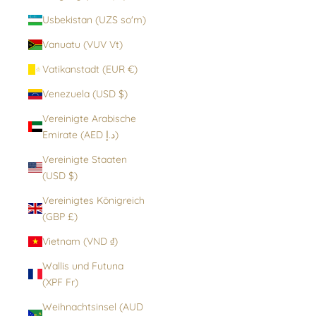
Usbekistan (UZS so'm)
Vanuatu (VUV Vt)
Vatikanstadt (EUR €)
Venezuela (USD $)
Vereinigte Arabische
Emirate (AED د.إ)
Vereinigte Staaten
(USD $)
Vereinigtes Königreich
(GBP £)
Vietnam (VND ₫)
Wallis und Futuna
(XPF Fr)
Weihnachtsinsel (AUD