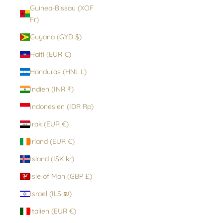
Guinea-Bissau (XOF
Fr)
Guyana (GYD $)
Haiti (EUR €)
Honduras (HNL L)
Indien (INR ₹)
Indonesien (IDR Rp)
Irak (EUR €)
Irland (EUR €)
Island (ISK kr)
Isle of Man (GBP £)
Israel (ILS ₪)
Italien (EUR €)