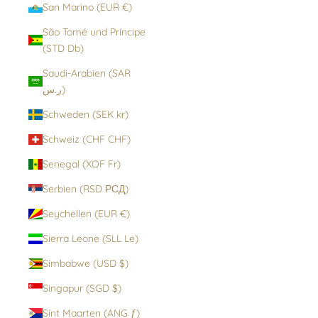
San Marino (EUR €)
São Tomé und Príncipe
(STD Db)
Saudi-Arabien (SAR
ر.س)
Schweden (SEK kr)
Schweiz (CHF CHF)
Senegal (XOF Fr)
Serbien (RSD РСД)
Seychellen (EUR €)
Sierra Leone (SLL Le)
Simbabwe (USD $)
Singapur (SGD $)
Sint Maarten (ANG ƒ)