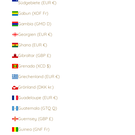
Südgebiete (EUR €)
Gabun (XOF Fr)
Gambia (GMD D)
Georgien (EUR €)
Ghana (EUR €)
Gibraltar (GBP £)
Grenada (XCD $)
Griechenland (EUR €)
Grönland (DKK kr.)
Guadeloupe (EUR €)
Guatemala (GTQ Q)
Guernsey (GBP £)
Guinea (GNF Fr)