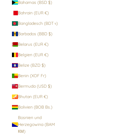
Bahamas (BSD $)
Bahrain (EUR €)
Bangladesch (BDT ৳)
Barbados (BBD $)
Belarus (EUR €)
Belgien (EUR €)
Belize (BZD $)
Benin (XOF Fr)
Bermuda (USD $)
Bhutan (EUR €)
Bolivien (BOB Bs.)
Bosnien und
Herzegowina (BAM
КМ)