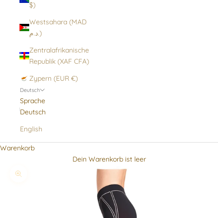
$)
Westsahara (MAD
د.م.)
Zentralafrikanische
Republik (XAF CFA)
Zypern (EUR €)
Deutsch
Sprache
Deutsch
English
Warenkorb
Dein Warenkorb ist leer
Bild vergrößern