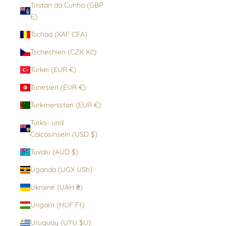
Tristan da Cunha (GBP
£)
Tschad (XAF CFA)
Tschechien (CZK Kč)
Türkei (EUR €)
Tunesien (EUR €)
Turkmenistan (EUR €)
Turks- und
Caicosinseln (USD $)
Tuvalu (AUD $)
Uganda (UGX USh)
Ukraine (UAH ₴)
Ungarn (HUF Ft)
Uruguay (UYU $U)