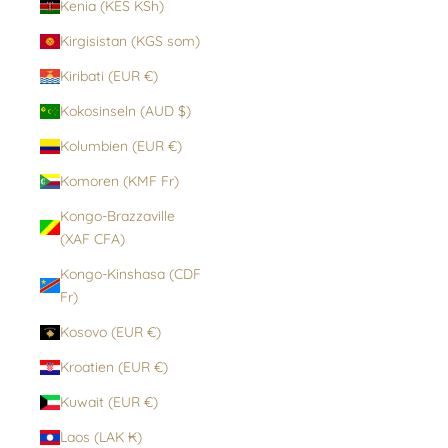
Kenia (KES KSh)
Kirgisistan (KGS som)
Kiribati (EUR €)
Kokosinseln (AUD $)
Kolumbien (EUR €)
Komoren (KMF Fr)
Kongo-Brazzaville
(XAF CFA)
Kongo-Kinshasa (CDF
Fr)
Kosovo (EUR €)
Kroatien (EUR €)
Kuwait (EUR €)
Laos (LAK ₭)