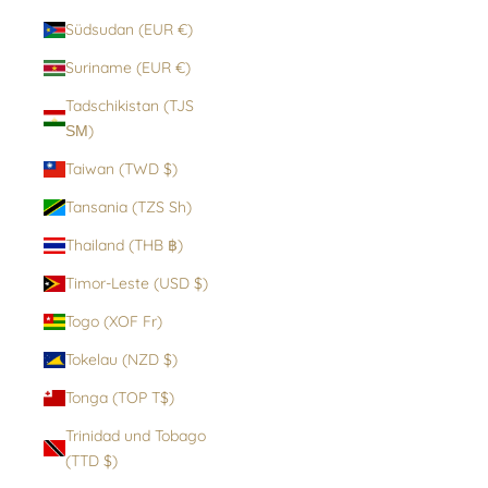
Südsudan (EUR €)
Suriname (EUR €)
Tadschikistan (TJS
ЅМ)
Taiwan (TWD $)
Tansania (TZS Sh)
Thailand (THB ฿)
Timor-Leste (USD $)
Togo (XOF Fr)
Tokelau (NZD $)
Tonga (TOP T$)
Trinidad und Tobago
(TTD $)