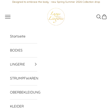
Zum Inhalt springen
Designed to embrace the body - new Spring Summer 2026 Collection drop
Luxus loves Lingerie
Menü
Suchen
Waren
Startseite
BODIES
LINGERIE
STRUMPFWAREN
OBERBEKLEIDUNG
KLEIDER