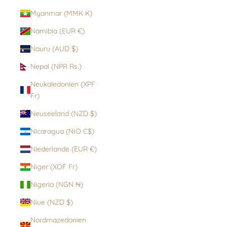
Myanmar (MMK K)
Namibia (EUR €)
Nauru (AUD $)
Nepal (NPR Rs.)
Neukaledonien (XPF
Fr)
Neuseeland (NZD $)
Nicaragua (NIO C$)
Niederlande (EUR €)
Niger (XOF Fr)
Nigeria (NGN ₦)
Niue (NZD $)
Nordmazedonien