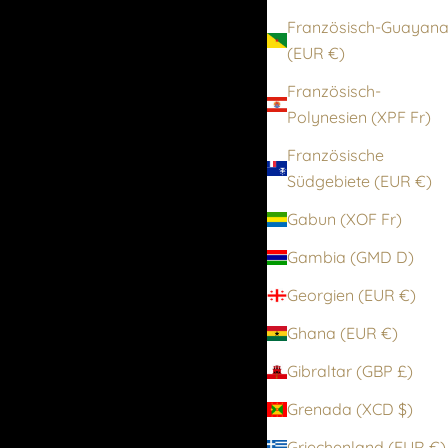
Französisch-Guayan
(EUR €)
Französisch-
Polynesien (XPF Fr)
Französische
Südgebiete (EUR €)
Gabun (XOF Fr)
Gambia (GMD D)
Georgien (EUR €)
Ghana (EUR €)
Gibraltar (GBP £)
Grenada (XCD $)
Griechenland (EUR €)