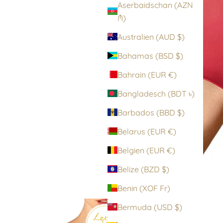
Aserbaidschan (AZN
₼)
Australien (AUD $)
Bahamas (BSD $)
Bahrain (EUR €)
Bangladesch (BDT ৳)
Barbados (BBD $)
Belarus (EUR €)
Belgien (EUR €)
Belize (BZD $)
Benin (XOF Fr)
Bermuda (USD $)