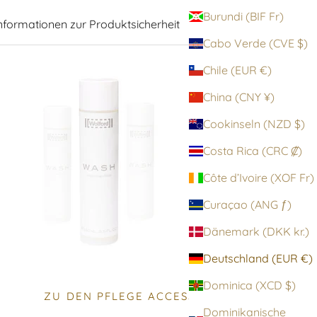
Burundi (BIF Fr)
nformationen zur Produktsicherheit
Cabo Verde (CVE $)
Chile (EUR €)
China (CNY ¥)
Cookinseln (NZD $)
Costa Rica (CRC ₡)
Côte d’Ivoire (XOF Fr)
Curaçao (ANG ƒ)
Dänemark (DKK kr.)
Deutschland (EUR €)
Dominica (XCD $)
ZU DEN PFLEGE ACCESSOIRES
Dominikanische