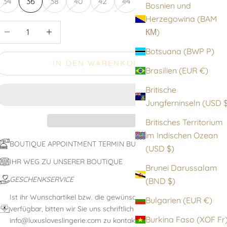
34
36
38
40
42
44
Bosnien und
Herzegowina (BAM
nzahl verringern
Anzahl erhöhen
КМ)
Botsuana (BWP P)
IN DEN WARENKORB
Brasilien (EUR €)
Britische
Jungfernin
Britisches Territorium
im Indischen Ozean
BOUTIQUE APPOINTMENT TERMIN BUCHEN
(USD $)
IHR WEG ZU UNSERER BOUTIQUE
Brunei Darussalam
GESCHENKSERVICE
(BND $)
Ist ihr Wunschartikel bzw. die gewünschte Größe nicht
Bulgarien (EUR €)
verfügbar, bitten wir Sie uns schriftlich unter:
Burkina Faso (XOF F
info@luxusloveslingerie.com zu kontaktieren