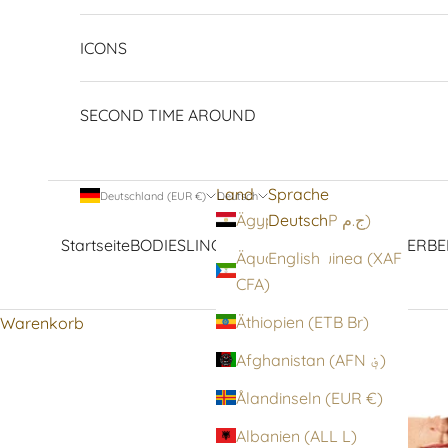
ICONS
SECOND TIME AROUND
Land
Sprache
Deutschland (EUR €)
Deutsch
Deutsch
Ägypten (EGP ج.م)
Startseite
BODIES
LINGERIE
STRUMPFWAREN
OBERBE
Äquatorialguinea (XAF
English
CFA)
Äthiopien (ETB Br)
Warenkorb
Afghanistan (AFN ؋)
Ålandinseln (EUR €)
Albanien (ALL L)