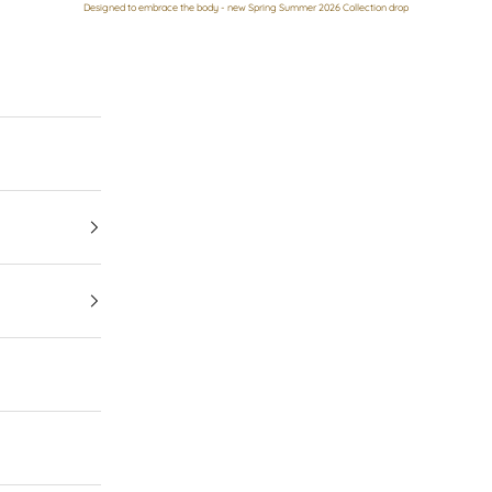
Designed to embrace the body - new Spring Summer 2026 Collection drop