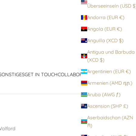
Überseeinseln (
Andorra (EUR €)
Angola (EUR €)
Anguilla (XCD $)
Antigua und Barbuda
(XCD $)
Argentinien (EUR €)
SONSTIGES
GET IN TOUCH
COLLABORATIONEN
ICONS
Armenien (AMD դր.)
Aruba (AWG ƒ)
Ascension (SHP £)
Aserbaidschan (AZN
₼)
olford