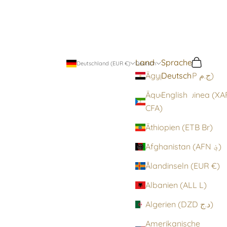
Land
Sprache
Suchen
Warenko
Deutschland (EUR €)
Deutsch
Deutsch
Ägypten (EGP ج.م)
Äquatorialguinea (XA
English
CFA)
Äthiopien (ETB Br)
Afghanistan (AFN ؋)
Ålandinseln (EUR €)
Albanien (ALL L)
Algerien (DZD د.ج)
Amerikanische