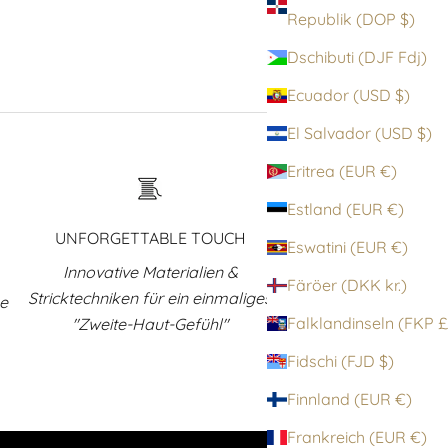
Republik (DOP $)
Dschibuti (DJF Fdj)
Ecuador (USD $)
El Salvador (USD $)
Eritrea (EUR €)
Estland (EUR €)
UNFORGETTABLE TOUCH
Eswatini (EUR €)
Innovative Materialien &
Färöer (DKK kr.)
Stricktechniken für ein einmaliges
ne
Falklandinsel
"Zweite-Haut-Gefühl"
Fidschi (FJD $)
Finnland (EUR €)
Frankreich (EUR €)