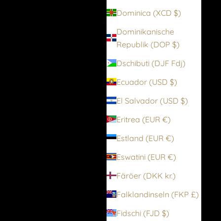
Dominica (XCD $)
Dominikanische
Republik (DOP $)
Dschibuti (DJF Fdj)
Ecuador (USD $)
El Salvador (USD $)
Eritrea (EUR €)
Estland (EUR €)
Eswatini (EUR €)
Färöer (DKK kr.)
Falklandinseln (FKP £)
Fidschi (FJD $)