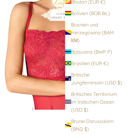
Bhutan (EUR €)
Bolivien (BOB Bs.)
Bosnien und
Herzegowina (BAM
КМ)
Botsuana (BWP P)
Brasilien (EUR €)
Britische
Jungferninseln (USD $)
Britisches Territorium
im Indischen Ozean
(USD $)
Brunei Darussalam
(BND $)