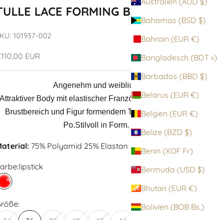
Australien (AUD $)
TULLE LACE FORMING BODY
Bahamas (BSD $)
KU: 101937-002
Bahrain (EUR €)
ngebot
110,00 EUR
Bangladesch (BDT ৳)
Barbados (BBD $)
Angenehm und weiblich.
Belarus (EUR €)
Attraktiver Body mit elastischer Französischer Spitze im
Brustbereich und Figur formendem Tüll an Taille und
Belgien (EUR €)
Po.Stilvoll in Form.
Belize (BZD $)
aterial:
75% Polyamid 25% Elastan
Benin (XOF Fr)
arbe:
lipstick
Bermuda (USD $)
lipstick
Bhutan (EUR €)
röße:
Bolivien (BOB Bs.)