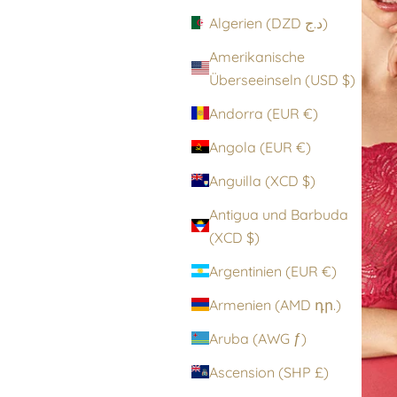
Algerien (DZD د.ج)
Amerikanische
Überseeinseln (USD $)
Andorra (EUR €)
Angola (EUR €)
Anguilla (XCD $)
Antigua und Barbuda
(XCD $)
Argentinien (EUR €)
Armenien (AMD դր.)
Aruba (AWG ƒ)
Ascension (SHP £)